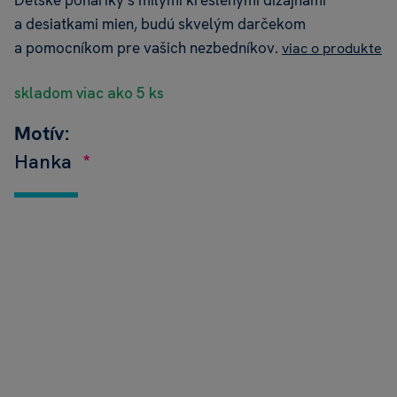
Detské poháriky s milými kreslenými dizajnami
a desiatkami mien, budú skvelým darčekom
a pomocníkom pre vašich nezbedníkov.
viac o produkte
skladom viac ako 5 ks
Motív:
Hanka