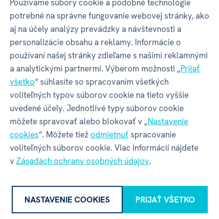
Používame súbory cookie a podobné technológie
Veselý pohárik - Hanka
potrebné na správne fungovanie webovej stránky, ako
aj na účely analýzy prevádzky a návštevnosti a
personalizácie obsahu a reklamy. Informácie o
Detské poháriky s
milými kreslenými dizajnami
používaní našej stránky zdieľame s našimi reklamnými
a
desiatkami mien
, budú skvelým darčekom
a analytickými partnermi. Výberom možnosti „
Prijať
a pomocníkom pre vašich nezbedníkov. Veselé
všetko
“ súhlasíte so spracovaním všetkých
poháriky môžu využiť ako na
pitie studených nápojov
,
voliteľných typov súborov cookie na tieto vyššie
tak aj ako držiak na zubné kefky alebo na pastelky.
uvedené účely. Jednotlivé typy súborov cookie
môžete spravovať alebo blokovať v „
Nastavenie
Vyrobené sú z ekologického a
zdravotne nezávadného
cookies
“. Môžete tiež
odmietnuť
spracovanie
recykloveného
plastu rPET
(recyklované PET fľaše),
voliteľných súborov cookie. Viac informácií nájdete
bez BPA a ftalátov.
v
Zásadách ochrany osobných údajov
.
Poháriky nie sú vhodné na konzumáciu horúcich
nápojov z dôvodu, že
pohárik nemá uško
.
NASTAVENIE COOKIES
PRIJAŤ VŠETKO
Objem:
250 ml