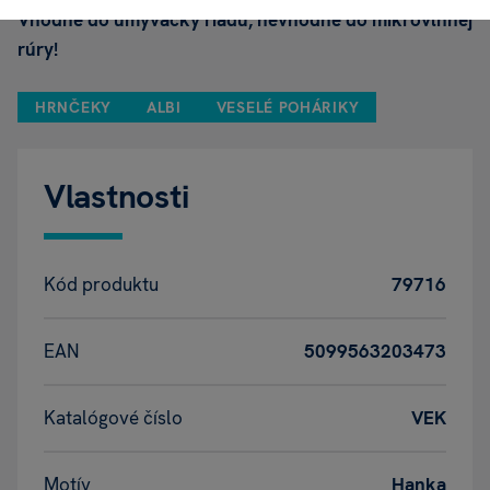
Vhodné do umývačky riadu, nevhodné do mikrovlnnej
rúry!
HRNČEKY
ALBI
VESELÉ POHÁRIKY
Vlastnosti
Kód produktu
79716
EAN
5099563203473
Katalógové číslo
VEK
Motív
Hanka