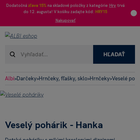
Dodatočná
zľava 15%
na skladové položky z kategórie
Hry
trvá
do 12. augusta! V košíku zadajte kód:
HRY15
Nakupovať
HĽADAŤ
Albi
Darčeky
Hrnčeky, fľašky, sklo
Hrnčeky
Veselé pohá
>
>
>
>
Veselý pohárik - Hanka