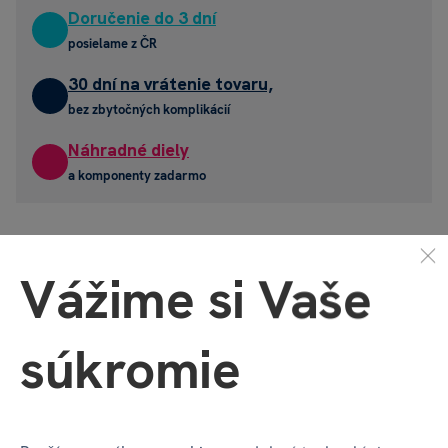
Doručenie do 3 dní
posielame z ČR
30 dní na vrátenie tovaru,
bez zbytočných komplikácií
Náhradné diely
a komponenty zadarmo
Mohlo by sa vám páčiť
Popis produktu
Recenzia
(0)
Diskus
Vážime si Vaše
Mohlo by sa vám páčiť
súkromie