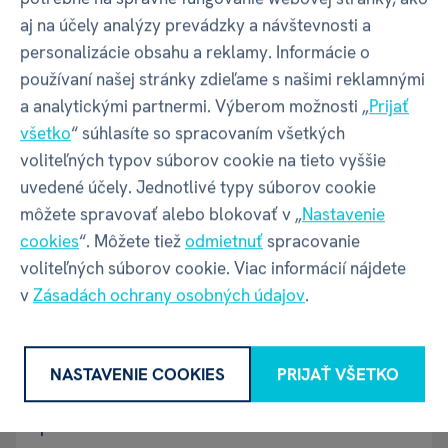
Autor hry
Jan Štěpánek
aj na účely analýzy prevádzky a návštevnosti a
personalizácie obsahu a reklamy. Informácie o
Doba hrania
60-120
používaní našej stránky zdieľame s našimi reklamnými
a analytickými partnermi. Výberom možnosti „
Prijať
všetko
“ súhlasíte so spracovaním všetkých
Grafika
Michal Peichl /
Martina Lásková
voliteľných typov súborov cookie na tieto vyššie
uvedené účely. Jednotlivé typy súborov cookie
Herné
Víťazné body ako zdroj /
Bonusy
môžete spravovať alebo blokovať v „
Nastavenie
mechanizmy
za ukončenie hry /
Štvorcová
cookies
“. Môžete tiež
odmietnuť
spracovanie
mriežka /
Zbieranie setov /
voliteľných súborov cookie. Viac informácií nájdete
Pripájanie /
Reťazenie
v
Zásadách ochrany osobných údajov
.
Jazyk hry
CZ
NASTAVENIE COOKIES
PRIJAŤ VŠETKO
Jazyk
SK / CZ
pravidiel