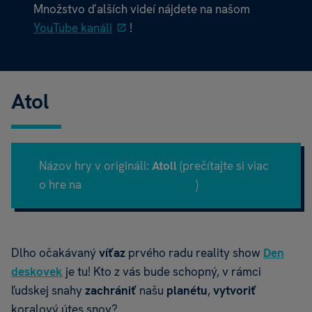
Množstvo ďalších videí nájdete na našom
YouTube kanáli
!
Atol
Názov hry v origináli:
Atoll
(prečítajte si viac
o hre na
Boardgamegeek.com
)
Dlho očakávaný
víťaz
prvého radu reality show
Den
deskovek
je tu! Kto z vás bude schopný, v rámci
ľudskej snahy
zachrániť
našu
planétu
,
vytvoriť
koralový útes snov?