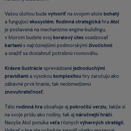
Vašou úlohou bude
vytvoriť
na svojom atole
bohatý
a fungujúci
ekosystém
.
Rodinná strategická
hra
Atol
je postavená na mechanizme engine-buildingu,
v ktorom budete svoj
koralový útes
osadzovať
kartami
s najrôznejšími podmorskými
živočíchmi
a snažiť sa dosiahnuť potrebnú rovnováhu.
Krásne ilustrácie
sprevádzané
jednoduchými
pravidlami
a vysokou
komplexitou
hry zaručujú ako
zábavné prvé hranie, tak neobmedzenú
znovuhrateľnosť
.
Táto
rodinná hra
obsahuje aj
pokročilú verziu
, takže si
na svoje prídu ako rodiny, tak aj
náročnejší hráči
.
Navyše Atol
ponúka
veľa
rôznych
výherných stratégií
.
Vyhrať v hre ale vyžaduje zapojiť všetky mozgové