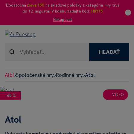
Dodatočná
zľava 15%
na skladové položky z kategórie
Hry
trvá
do 12. augusta! V košíku zadajte kód:
HRY15
Nakupovať
HĽADAŤ
Albi
Spoločenské hry
Rodinné hry
Atol
>
>
>
VIDEO
−65 %
Atol