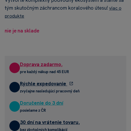
Vytvorte komplexný podvodný ekosystém a staňte sa
tým skutočným záchrancom koralového útesu!
viac o
produkte
nie je na sklade
Doprava zadarmo,
pre každý nákup nad 45 EUR
Rýchle expedovanie
zvyčajne nasledujúci pracovný deň
Doručenie do 3 dní
posielame z ČR
30 dní na vrátenie tovaru,
bez zbytočných komplikácií