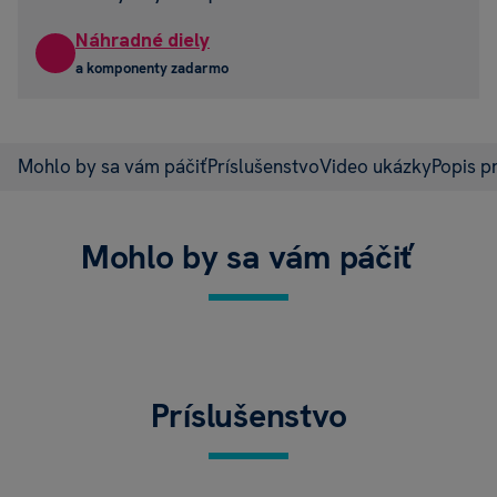
Náhradné diely
a komponenty zadarmo
Mohlo by sa vám páčiť
Príslušenstvo
Video ukázky
Popis p
Mohlo by sa vám páčiť
Príslušenstvo