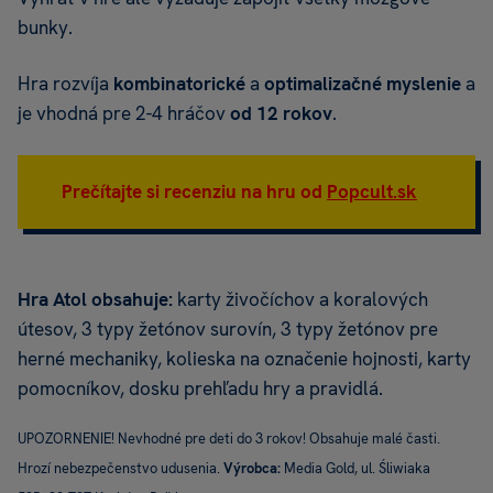
bunky.
Hra rozvíja
kombinatorické
a
optimalizačné myslenie
a
je vhodná pre 2-4 hráčov
od 12 rokov
.
Prečítajte si recenziu na hru od
Popcult.sk
Hra Atol obsahuje:
karty živočíchov a koralových
útesov, 3 typy žetónov surovín, 3 typy žetónov pre
herné mechaniky, kolieska na označenie hojnosti, karty
pomocníkov, dosku prehľadu hry a pravidlá.
UPOZORNENIE! Nevhodné pre deti do 3 rokov! Obsahuje malé časti.
Hrozí nebezpečenstvo udusenia.
Výrobca:
Media Gold, ul. Śliwiaka