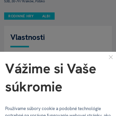
53B, 30-797 Kraków, Poľsko
RODINNÉ HRY
ALBI
Vlastnosti
Kód
91990
Vážime si Vaše
produktu
súkromie
EAN
8590228079244
Katalógové
TCC
číslo
Používame súbory cookie a podobné technológie
potrebné na správne fungovanie webovej stránky, ako