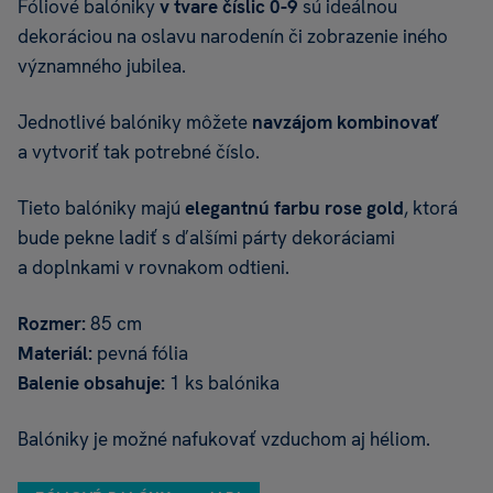
Fóliové balóniky
v tvare číslic 0-9
sú ideálnou
dekoráciou na oslavu narodenín či zobrazenie iného
významného jubilea.
Jednotlivé balóniky môžete
navzájom kombinovať
a vytvoriť tak potrebné číslo.
Tieto balóniky majú
elegantnú farbu rose gold
, ktorá
bude pekne ladiť s ďalšími párty dekoráciami
a doplnkami v rovnakom odtieni.
Rozmer:
85 cm
Materiál:
pevná fólia
Balenie obsahuje:
1 ks balónika
Balóniky je možné nafukovať vzduchom aj héliom.