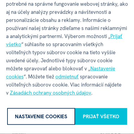
Balenie produktu
potrebné na správne fungovanie webovej stránky, ako
aj na účely analýzy prevádzky a návštevnosti a
personalizácie obsahu a reklamy. Informácie o
používaní našej stránky zdieľame s našimi reklamnými
Šírka balenia
140 mm
a analytickými partnermi. Výberom možnosti „
Prijať
všetko
“ súhlasíte so spracovaním všetkých
Hĺbka balenia
5 mm
voliteľných typov súborov cookie na tieto vyššie
uvedené účely. Jednotlivé typy súborov cookie
Výška balenia
205 mm
môžete spravovať alebo blokovať v „
Nastavenie
cookies
“. Môžete tiež
odmietnuť
spracovanie
Váha balenia
40 g
voliteľných súborov cookie. Viac informácií nájdete
v
Zásadách ochrany osobných údajov
.
GPSR - Výrobca
NASTAVENIE COOKIES
PRIJAŤ VŠETKO