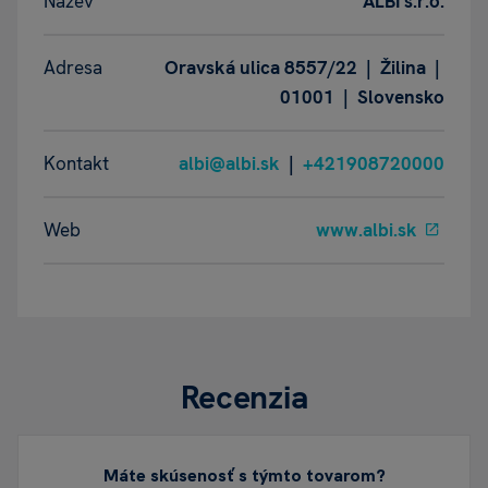
Název
ALBI s.r.o.
Adresa
Oravská ulica 8557/22 | Žilina |
01001 | Slovensko
Kontakt
albi@albi.sk
|
+421908720000
Web
www.albi.sk
Recenzia
Máte skúsenosť s týmto tovarom?