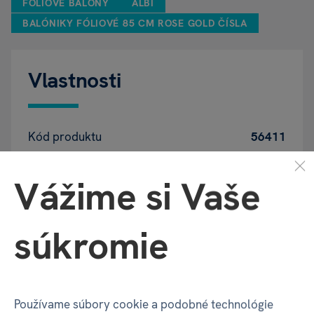
FÓLIOVÉ BALÓNY
ALBI
BALÓNIKY FÓLIOVÉ 85 CM ROSE GOLD ČÍSLA
Vlastnosti
Kód produktu
56411
EAN
8590228103567
Vážime si Vaše
Katalógové číslo
B0S
súkromie
Motív
Číslo 5
Používame súbory cookie a podobné technológie