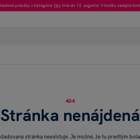
kladové položky z kategórie
Hry
trvá do 12. augusta! V košíku zadajte kód
95% rec
Heureka
404
Stránka nenájdená
požadovaná stránka neexistuje. Je možné, že tu predtým bola,