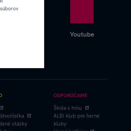
ať
 súborov
Facebook
Youtube
O
ODPORÚČAME
Škola s hrou
štvorlístka
ALBI klub pre herné
dené otázky
kluby