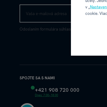
účely. Jedn
v „
Nastaven
cookie. Viac
Odoslaním formulára súhlasím so
spracovaním 
SPOJTE SA S NAMI
+421 908 720 000
Dnes: 7.00–18.00