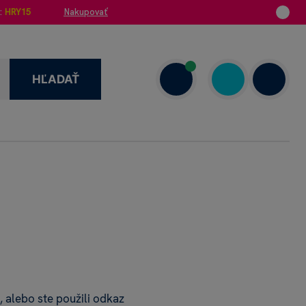
:
HRY15
Nakupovať
HĽADAŤ
enzie
+421 908 720 000
Dnes: 7.00–18.00
 alebo ste použili odkaz