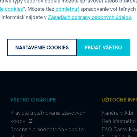
otlivé typy súborov cookie môžete spravovať alebo blokov
ie cookies
“. Môžete tiež
odmietnuť
spracovanie voliteľných
 informácií nájdete v
Zásadách ochrany osobných údajov
.
Instagram
osobných údajov
.
NASTAVENIE COOKIES
PRIJAŤ VŠETKO
VŠETKO O NÁKUPE
UŽITOČNÉ INF
Pravidlá uplatňovania zľavových
Kariéra v Albi
kódov
Deň šťastného 
Recenzie a hodnotenia - ako to
FAQ Často kla