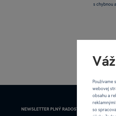
s chybnou 
Váž
Používame s
webovej str
obsahu a re
reklamnými 
NEWSLETTER PLNÝ RADOSTI
so spracova