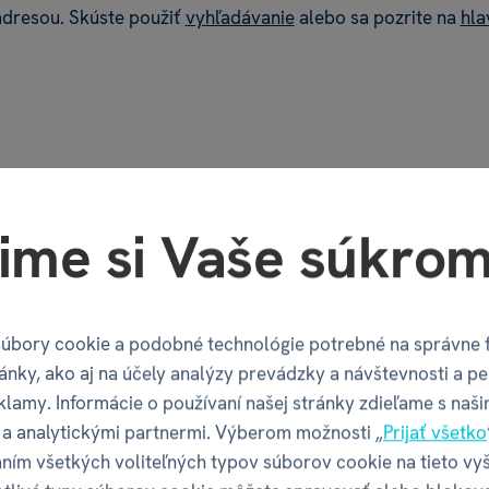
adresou. Skúste použiť
vyhľadávanie
alebo sa pozrite na
hla
ime si Vaše súkrom
Aj nás baví Instagram.
SLEDUJTE NÁS
úbory cookie a podobné technológie potrebné na správne 
ánky, ako aj na účely analýzy prevádzky a návštevnosti a pe
klamy. Informácie o používaní našej stránky zdieľame s naši
a analytickými partnermi. Výberom možnosti „
Prijať všetko
ním všetkých voliteľných typov súborov cookie na tieto vy