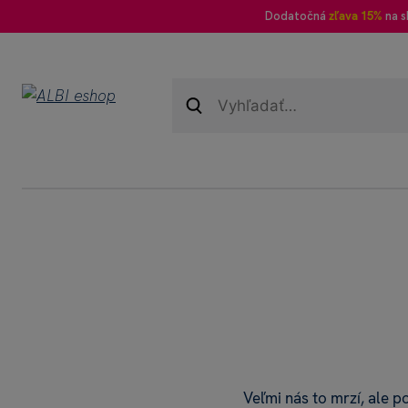
Dodatočná
zľava 15%
na s
Veľmi nás to mrzí, ale 