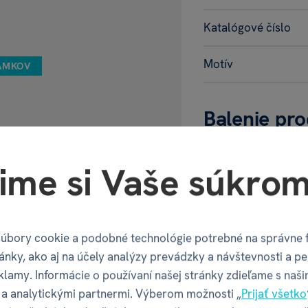
Katalógové číslo
Motív
AMKOV
Balenie pr
ime si Vaše súkrom
Šírka balenia
Hĺbka balenia
úbory cookie a podobné technológie potrebné na správne 
Výška balenia
ánky, ako aj na účely analýzy prevádzky a návštevnosti a pe
klamy. Informácie o používaní našej stránky zdieľame s naši
Váha balenia
a analytickými partnermi. Výberom možnosti „
Prijať všetko