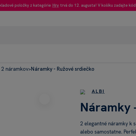
kladové položky z kategórie
Hry
trvá do 12. augusta! V košíku zadajte kód
 2 náramkov
Náramky - Ružové srdiečko
95% rec
>
Heureka
ALBI
Náramky -
2 elegantné náramky k s
alebo samostatne. Perfe