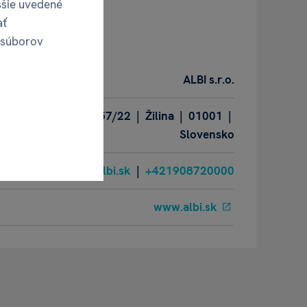
ššie uvedené
obca
ať
 súborov
ALBI s.r.o.
Oravská ulica 8557/22 | Žilina | 01001 |
Slovensko
albi@albi.sk
|
+421908720000
www.albi.sk