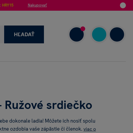
:
HRY15
Nakupovať
HĽADAŤ
enzie
+421 908 720 000
Dnes: 7.00–18.00
 Ružové srdiečko
ebe dokonale ladia! Môžete ich nosiť spolu
ktne ozdobia vaše zápästie či členok.
viac o