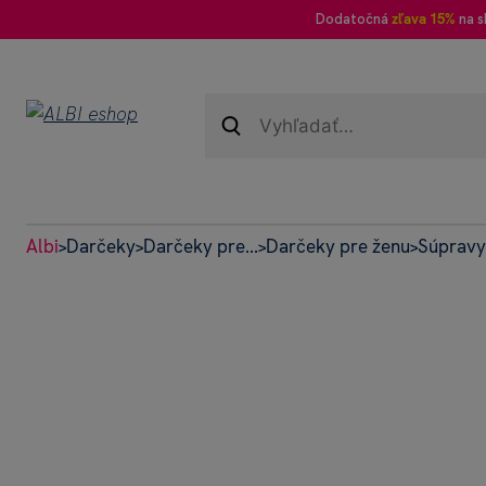
Dodatočná
zľava 15%
na s
Albi
Darčeky
Darčeky pre...
Darčeky pre ženu
Súpravy
>
>
>
>