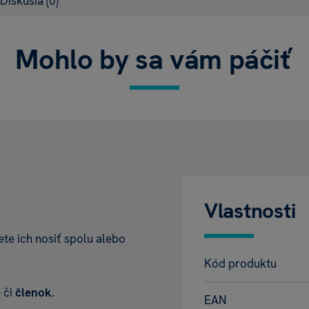
Diskusia
(0)
Mohlo by sa vám páčiť
Vlastnosti
te ich nosiť spolu alebo
Kód produktu
e
či
členok
.
EAN