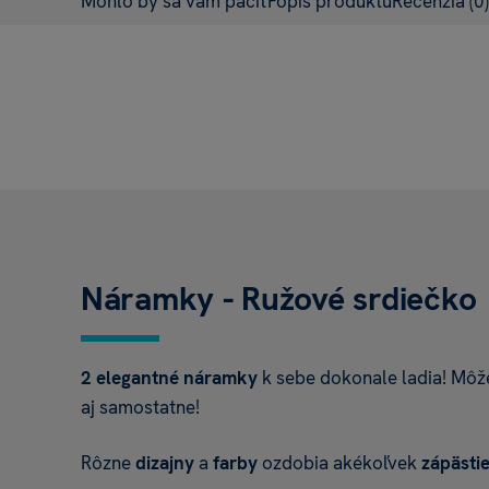
Mohlo by sa vám páčiť
Popis produktu
Recenzia
(0)
Náramky - Ružové srdiečko
2 elegantné náramky
k sebe dokonale ladia! Môže
aj samostatne!
Rôzne
dizajny
a
farby
ozdobia akékoľvek
zápästi