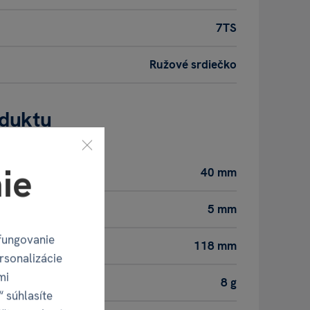
7TS
Ružové srdiečko
oduktu
ie
40 mm
5 mm
fungovanie
118 mm
rsonalizácie
mi
8 g
“ súhlasíte