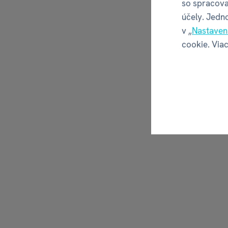
so spracova
účely. Jedn
v „
Nastaven
cookie. Viac