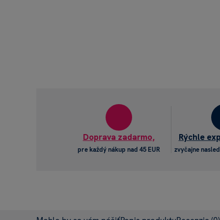
Doprava zadarmo,
Rýchle ex
pre každý nákup nad 45 EUR
zvyčajne nasled