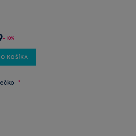
9
−10%
DO KOŠÍKA
iečko