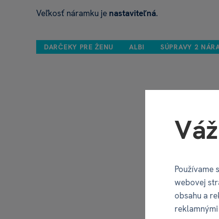
Veľkosť náramku je
nastaviteľná
.
DARČEKY PRE ŽENU
ALBI
SÚPRAVY 2 NÁR
Váž
Používame s
webovej str
obsahu a re
reklamnými 