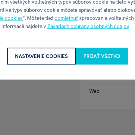
ním všetkých voliteľných typov súborov cookie na tieto vy
GPSR - Výr
otlivé typy súborov cookie môžete spravovať alebo blokov
ie cookies
“. Môžete tiež
odmietnuť
spracovanie voliteľných
 informácií nájdete v
Zásadách ochrany osobných údajov
.
Název
Adresa
NASTAVENIE COOKIES
PRIJAŤ VŠETKO
Kontakt
Web