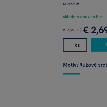
produkte
skladom viac ako 5 ks
€ 2,6
€ 2,99
Motív:
Ružové srd