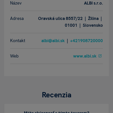
Název
ALBI s.r.o.
Adresa
Oravská ulica 8557/22 | Žilina |
01001 | Slovensko
Kontakt
albi@albi.sk
|
+421908720000
Web
www.albi.sk
Recenzia
Máte skúsenosť s týmto tovarom?