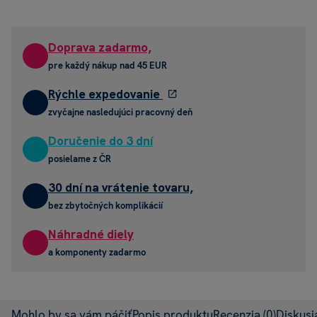
Doprava zadarmo,
pre každý nákup nad 45 EUR
Rýchle expedovanie
zvyčajne nasledujúci pracovný deň
Doručenie do 3 dní
posielame z ČR
30 dní na vrátenie tovaru,
bez zbytočných komplikácií
Náhradné diely
a komponenty zadarmo
Mohlo by sa vám páčiť
Popis produktu
Recenzia
(0)
Diskus