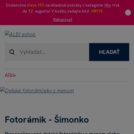
Dodatočná
zľava 15%
na skladové položky z kategórie
Hry
trvá
do 12. augusta! V košíku zadajte kód:
HRY15
Nakupovať
HĽADAŤ
Albi
>
Fotorámik - Šimonko