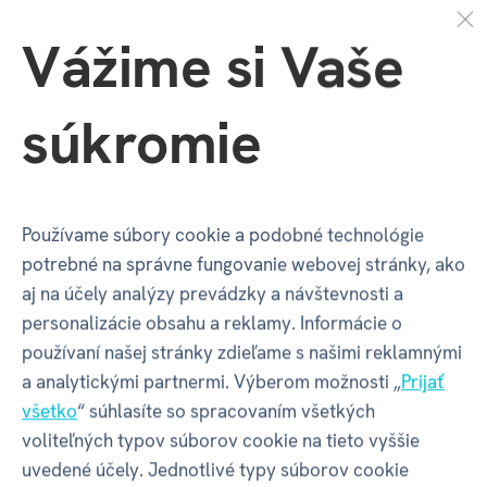
význam. Na rámiku sa nachádza
meno dieťaťa
, jeho
Vážime si Vaše
pôvod
alebo krátky veselý profil, ktorý dodáva
darčeku jedinečný charakter.
súkromie
Vďaka
odnímateľnej zadnej strane
sa fotografia ľahko
vkladá a
praktická opierka
umožňuje rámik postaviť
na poličku, nočný stolík alebo komodu. Kompaktný
rozmer 185 × 142 mm
je ideálny na vystavenie bez
Používame súbory cookie a podobné technológie
toho, aby zaberal príliš veľa miesta. Fotorámček
potrebné na správne fungovanie webovej stránky, ako
nemožno zavesiť na stenu
.
aj na účely analýzy prevádzky a návštevnosti a
personalizácie obsahu a reklamy. Informácie o
Detský fotorámik s menom
je skvelou voľbou
používaní našej stránky zdieľame s našimi reklamnými
na
narodeniny
,
meniny
,
Vianoce
alebo ako osobný
a analytickými partnermi. Výberom možnosti „
Prijať
darček pre malého oslávenca.
všetko
“ súhlasíte so spracovaním všetkých
voliteľných typov súborov cookie na tieto vyššie
Fotorámik je vhodný na fotografie s rozmermi 8,5 x 11
uvedené účely. Jednotlivé typy súborov cookie
cm.