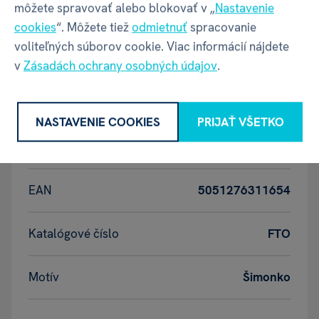
môžete spravovať alebo blokovať v „
Nastavenie
cookies
“. Môžete tiež
odmietnuť
spracovanie
ALBI
DETSKÉ FOTORÁMČEKY S MENOM
voliteľných súborov cookie. Viac informácií nájdete
v
Zásadách ochrany osobných údajov
.
Vlastnosti
NASTAVENIE COOKIES
PRIJAŤ VŠETKO
Kód produktu
27892
EAN
5051276311654
Katalógové číslo
FTO
Motív
Šimonko