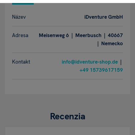
Název
iDventure GmbH
Adresa
Meisenweg 6 | Meerbusch | 40667
| Nemecko
Kontakt
info@idventure-shop.de
|
+49 15739617159
Recenzia