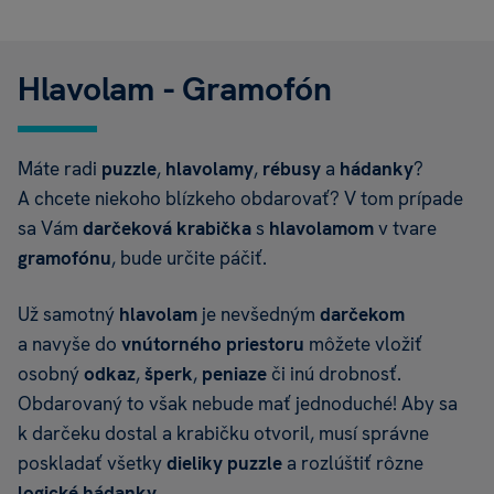
Hlavolam - Gramofón
Máte radi
puzzle
,
hlavolamy
,
rébusy
a
hádanky
?
A chcete niekoho blízkeho obdarovať? V tom prípade
sa Vám
darčeková krabička
s
hlavolamom
v tvare
gramofónu
, bude určite páčiť.
Už samotný
hlavolam
je nevšedným
darčekom
a navyše do
vnútorného priestoru
môžete vložiť
osobný
odkaz
,
šperk
,
peniaze
či inú drobnosť.
Obdarovaný to však nebude mať jednoduché! Aby sa
k darčeku dostal a krabičku otvoril, musí
správne
poskladať všetky
dieliky puzzle
a rozlúštiť rôzne
logické hádanky
.