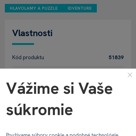
HLAVOLAMY A PUZZLE
IDVENTURE
Vlastnosti
Kód produktu
51839
EAN
4262400850234
Vážime si Vaše
Katalógové číslo
BY9
súkromie
Doba hrania
15-20
Počet hráčov
1
Používame súbory cookie a podobné technológie