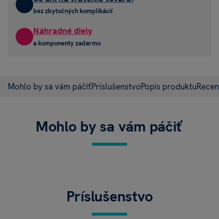
bez zbytočných komplikácií
Náhradné diely
a komponenty zadarmo
Mohlo by sa vám páčiť
Príslušenstvo
Popis produktu
Recen
Mohlo by sa vám páčiť
Príslušenstvo