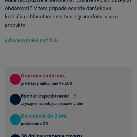
Máte radi puzzle a hlavolamy? Chcete svojich blízkych
obdarovať? V tom prípade oceníte darčekovú
krabičku s hlavolamom v tvare gramofónu.
viac o
produkte
skladem méně než 5 ks
Doprava zadarmo,
pre každý nákup nad 45 EUR
Rýchle expedovanie
zvyčajne nasledujúci pracovný deň
Doručenie do 3 dní
posielame z ČR
30 dní na vrátenie tovaru,