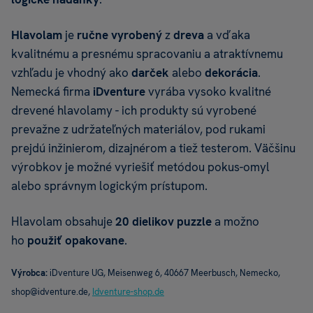
Hlavolam
je
ručne vyrobený
z
dreva
a vďaka
kvalitnému a presnému spracovaniu a atraktívnemu
vzhľadu je vhodný ako
darček
alebo
dekorácia
.
Nemecká firma
iDventure
vyrába vysoko kvalitné
drevené hlavolamy - ich produkty sú vyrobené
prevažne z udržateľných materiálov, pod rukami
prejdú inžinierom, dizajnérom a tiež testerom. Väčšinu
výrobkov je možné vyriešiť metódou pokus-omyl
alebo správnym logickým prístupom.
Hlavolam obsahuje
20 dielikov puzzle
a možno
ho
použiť opakovane
.
Výrobca:
iDventure UG, Meisenweg 6, 40667 Meerbusch, Nemecko,
shop@idventure.de,
Idventure-shop.de