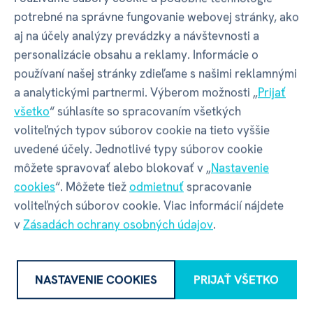
potrebné na správne fungovanie webovej stránky, ako
aj na účely analýzy prevádzky a návštevnosti a
Balenie produktu
personalizácie obsahu a reklamy. Informácie o
používaní našej stránky zdieľame s našimi reklamnými
a analytickými partnermi. Výberom možnosti „
Prijať
Šírka balenia
135 mm
všetko
“ súhlasíte so spracovaním všetkých
voliteľných typov súborov cookie na tieto vyššie
uvedené účely. Jednotlivé typy súborov cookie
Hĺbka balenia
65 mm
môžete spravovať alebo blokovať v „
Nastavenie
cookies
“. Môžete tiež
odmietnuť
spracovanie
Výška balenia
115 mm
voliteľných súborov cookie. Viac informácií nájdete
v
Zásadách ochrany osobných údajov
.
Váha balenia
200 g
NASTAVENIE COOKIES
PRIJAŤ VŠETKO
GPSR - Výrobca