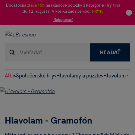
Dodatočná
zľava 15%
na skladové položky z kategórie
Hry
trvá
do 12. augusta! V košíku zadajte kód:
HRY15
Nakupovať
HĽADAŤ
Albi
Spoločenské hry
Hlavolamy a puzzle
Hlavolam - 
>
>
>
Hlavolam - Gramofón