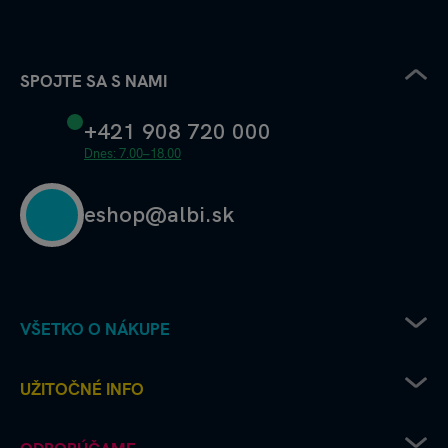
SPOJTE SA S NAMI
+421 908 720 000
Dnes: 7.00–18.00
eshop@albi.sk
VŠETKO O NÁKUPE
Pravidlá uplatňovania zľavových kódov
UŽITOČNÉ INFO
Recenzie a hodnotenia - ako to chodí u nás
Albi predajne
Kariéra v Albi