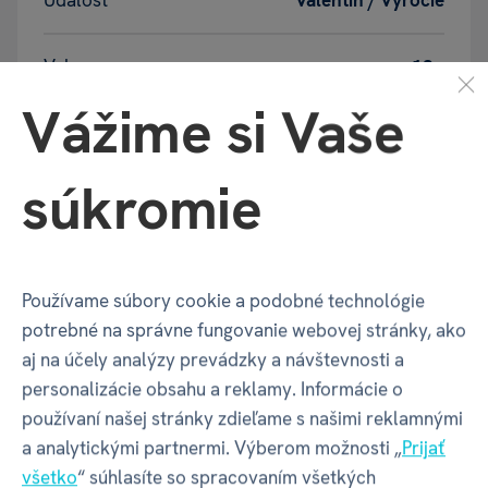
Udalosť
Valentín / Výročie
Vek
18+
Vážime si Vaše
Balenie produktu
súkromie
Šírka balenia
125 mm
Používame súbory cookie a podobné technológie
Hĺbka balenia
5 mm
potrebné na správne fungovanie webovej stránky, ako
aj na účely analýzy prevádzky a návštevnosti a
Výška balenia
150 mm
personalizácie obsahu a reklamy. Informácie o
používaní našej stránky zdieľame s našimi reklamnými
a analytickými partnermi. Výberom možnosti „
Prijať
Váha balenia
26 g
všetko
“ súhlasíte so spracovaním všetkých