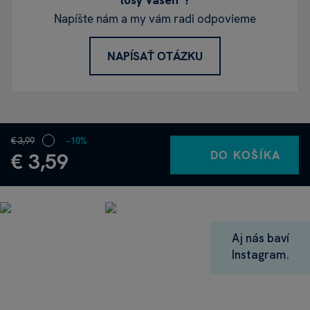
losy Vášeň"?
Napíšte nám a my vám radi odpovieme
NAPÍSAŤ OTÁZKU
€ 3,99
−10%
DO KOŠÍKA
€ 3,59
Aj nás baví
Instagram.