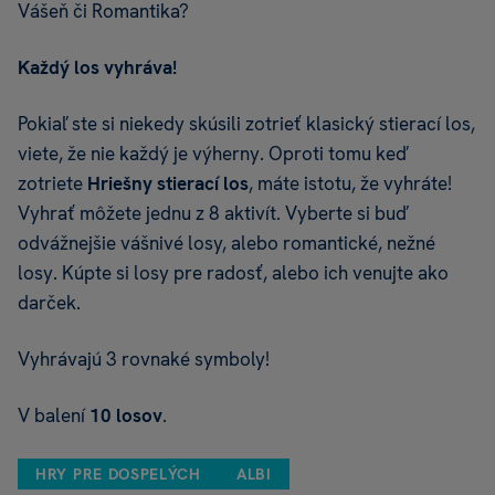
Vášeň či Romantika?
Každý los vyhráva!
Pokiaľ ste si niekedy skúsili zotrieť klasický stierací los,
viete, že nie každý je výherny. Oproti tomu keď
zotriete
Hriešny stierací los
, máte istotu, že vyhráte!
Vyhrať môžete jednu z 8 aktivít. Vyberte si buď
odvážnejšie vášnivé losy, alebo romantické, nežné
losy. Kúpte si losy pre radosť, alebo ich venujte ako
darček.
Vyhrávajú 3 rovnaké symboly!
V balení
10 losov
.
HRY PRE DOSPELÝCH
ALBI