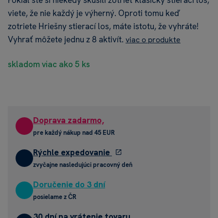
Pokiaľ ste si niekedy skúsili zotrieť klasický stierací los,
viete, že nie každý je výherný. Oproti tomu keď
zotriete Hriešny stierací los, máte istotu, že vyhráte!
Vyhrať môžete jednu z 8 aktivít.
viac o produkte
skladom viac ako 5 ks
Doprava zadarmo,
pre každý nákup nad 45 EUR
Rýchle expedovanie
zvyčajne nasledujúci pracovný deň
Doručenie do 3 dní
posielame z ČR
30 dní na vrátenie tovaru,