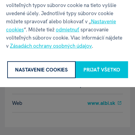
voliteľných typov súborov cookie na tieto vyššie
GPSR - Výrobca
uvedené účely. Jednotlivé typy súborov cookie
môžete spravovať alebo blokovať v „
Nastavenie
cookies
“. Môžete tiež
odmietnuť
spracovanie
voliteľných súborov cookie. Viac informácií nájdete
Název
ALBI s.r.o.
v
Zásadách ochrany osobných údajov
.
Adresa
Oravská ulica 8557/22 | Žilina |
01001 | Slovensko
NASTAVENIE COOKIES
PRIJAŤ VŠETKO
Kontakt
albi@albi.sk
|
+421908720000
Web
www.albi.sk