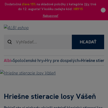
Dodatočná
zľava 15%
na skladové položky z kategórie
Hry
trvá
do 12. augusta! V košíku zadajte kód:
HRY15
Nakupovať
HĽADAŤ
Albi
Spoločenské hry
Hry pre dospelých
Hriešne stiera
>
>
>
Hriešne stieracie losy Vášeň