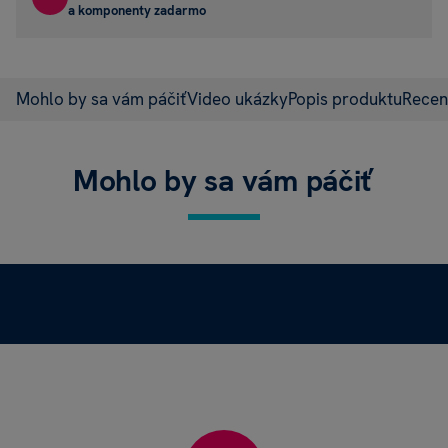
a komponenty zadarmo
Mohlo by sa vám páčiť
Video ukázky
Popis produktu
Recen
Mohlo by sa vám páčiť