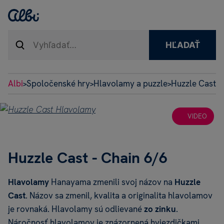
HĽADAŤ
Albi
Spoločenské hry
Hlavolamy a puzzle
Huzzle Cast 
>
>
>
VIDEO
Huzzle Cast - Chain 6/6
Hlavolamy
Hanayama zmenili svoj názov na
Huzzle
Cast
. Názov sa zmenil, kvalita a originalita hlavolamov
je rovnaká. Hlavolamy sú odlievané
zo zinku
.
Náročnosť hlavolamov je znázornená hviezdičkami