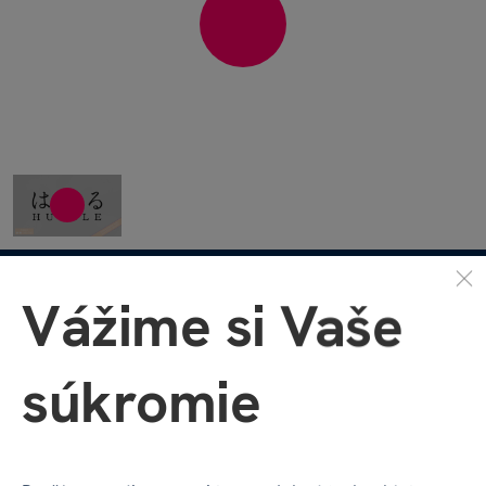
Množstvo ďalších videí nájdete na našom
Vážime si Vaše
YouTube kanáli
!
súkromie
Huzzle Cast - Chain 6/6