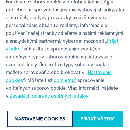
Používame súbory cookie a podobné technológie
Hlavolamy
Hanayama menia
svoj
názov na Huzzle
potrebné na správne fungovanie webovej stránky, ako
Cast
. Názov sa mení, avšak obsah ostáva rovnaký.
aj na účely analýzy prevádzky a návštevnosti a
Kvalita aj originalita hlavolamov je zachovaná.
personalizácie obsahu a reklamy. Informácie o
používaní našej stránky zdieľame s našimi reklamnými
Hlavolamy
Huzzle Cast
sú v špeciálne navrhnutých
a analytickými partnermi. Výberom možnosti „
Prijať
formách odlievany
zo zinku
. Zinok je odľahčený a jeho
všetko
“ súhlasíte so spracovaním všetkých
precízna povrchová úprava priťahuje oko každého
voliteľných typov súborov cookie na tieto vyššie
riešiteľa.
uvedené účely. Jednotlivé typy súborov cookie
Kovové hlavolamy Huzzle Cast sú vyrábané
môžete spravovať alebo blokovať v „
Nastavenie
vo
veľkosti
, ktorá padne akurát
do ruky
.
cookies
“. Môžete tiež
odmietnuť
spracovanie
voliteľných súborov cookie. Viac informácií nájdete
Riešení hlavolamov je príjemnou zábavou. Zabavíte
v
Zásadách ochrany osobných údajov
.
tým nielen ruke, ale aj hlavu.
Náročnosť
hlavolamu je rozlíšená
f
arbou
krabičky,
NASTAVENIE COOKIES
PRIJAŤ VŠETKO
kedy biela farba je pre náročnosť 1-4 a čierna farba
pre náročnosť 5-6 (presná náročnosť je graficky