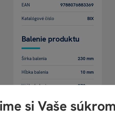
EAN
9788076883369
Katalógové číslo
BIX
Balenie produktu
Šírka balenia
230 mm
Hĺbka balenia
10 mm
Výška balenia
270 mm
Váha balenia
380 g
ime si Vaše súkrom