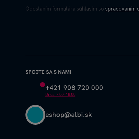
Odoslaním formulára súhlasím so
spracovaním 
SPOJTE SA S NAMI
+421 908 720 000
Dnes: 7.00–18.00
eshop@albi.sk