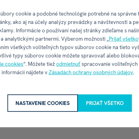
úbory cookie a podobné technológie potrebné na správne 
ánky, ako aj na účely analýzy prevádzky a návštevnosti a pe
klamy. Informácie o používaní našej stránky zdieľame s naši
a analytickými partnermi. Výberom možnosti „
Prijať všetko
Recenzia
ním všetkých voliteľných typov súborov cookie na tieto vy
otlivé typy súborov cookie môžete spravovať alebo blokov
ie cookies
“. Môžete tiež
odmietnuť
spracovanie voliteľných
 informácií nájdete v
Zásadách ochrany osobných údajov
.
Máte skúsenosť s týmto tovarom?
Napíšte recenziu a pomôžte ostatným s výberom.
Pravidlá recenzií
NASTAVENIE COOKIES
PRIJAŤ VŠETKO
NAPÍSAŤ RECENZIU