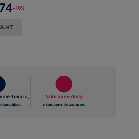
,74
−10%
DUKT
enie tovaru,
Náhradné diely
 komplikácií
a komponenty zadarmo