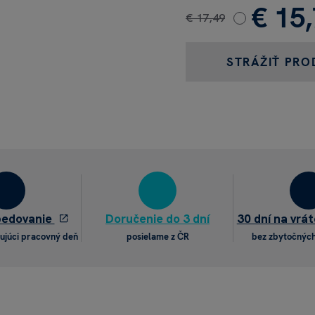
€ 15
€ 17,49
STRÁŽIŤ PRO
pedovanie
Doručenie do 3 dní
30 dní na vrát
ujúci pracovný deň
posielame z ČR
bez zbytočných