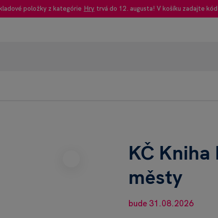
kladové položky z kategórie
Hry
trvá do 12. augusta! V košíku zadajte kód
95% rec
Heureka
KČ Kniha 
městy
bude 31.08.2026