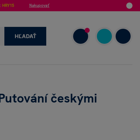
:
HRY15
Nakupovať
HĽADAŤ
enzie
+421 908 720 000
Dnes: 7.00–18.00
Putování českými