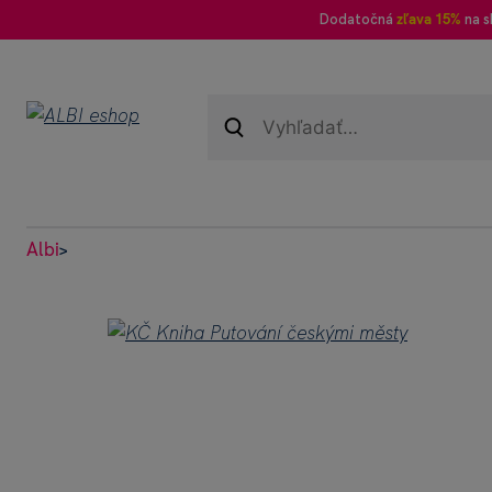
Dodatočná
zľava 15%
na s
Albi
>