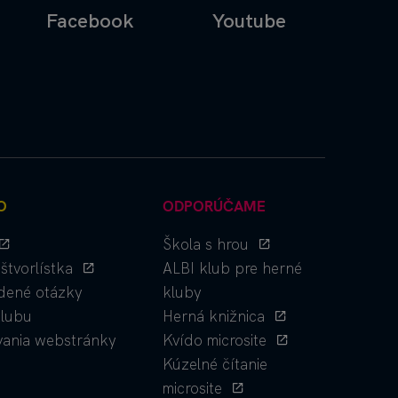
Facebook
Youtube
O
ODPORÚČAME
Škola s hrou
štvorlístka
ALBI klub pre herné
dené otázky
kluby
klubu
Herná knižnica
vania webstránky
Kvído microsite
Kúzelné čítanie
microsite