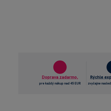
Doprava zadarmo,
Rýchle ex
pre každý nákup nad 45 EUR
zvyčajne nasled