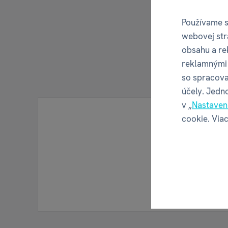
Používame s
webovej str
obsahu a re
reklamnými 
so spracova
účely. Jedn
v „
Nastaven
cookie. Viac