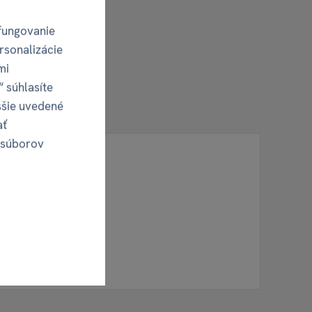
fungovanie
rsonalizácie
mi
“ súhlasíte
ššie uvedené
ať
 súborov