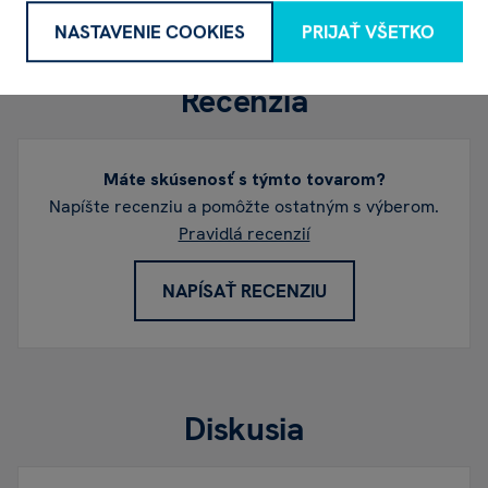
NASTAVENIE COOKIES
PRIJAŤ VŠETKO
Recenzia
Máte skúsenosť s týmto tovarom?
Napíšte recenziu a pomôžte ostatným s výberom.
Pravidlá recenzií
NAPÍSAŤ RECENZIU
Diskusia