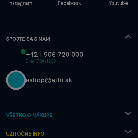
Instagram
Facebook
Youtube
SPOJTE SA S NAMI
+421 908 720 000
Dnes: 7.00–18.00
eshop@albi.sk
VŠETKO O NÁKUPE
Pravidlá uplatňovania zľavových kódov
UŽITOČNÉ INFO
Recenzie a hodnotenia - ako to chodí u nás