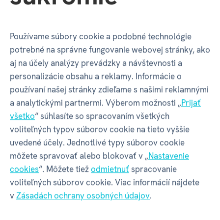
Váha balenia
290 g
Používame súbory cookie a podobné technológie
GPSR - Výrobca
potrebné na správne fungovanie webovej stránky, ako
aj na účely analýzy prevádzky a návštevnosti a
personalizácie obsahu a reklamy. Informácie o
Název
ALBI s.r.o.
používaní našej stránky zdieľame s našimi reklamnými
a analytickými partnermi. Výberom možnosti „
Prijať
všetko
“ súhlasíte so spracovaním všetkých
Adresa
Oravská ulica 8557/22 | Žilina |
voliteľných typov súborov cookie na tieto vyššie
01001 | Slovensko
uvedené účely. Jednotlivé typy súborov cookie
môžete spravovať alebo blokovať v „
Nastavenie
Kontakt
albi@albi.sk
|
+421908720000
cookies
“. Môžete tiež
odmietnuť
spracovanie
voliteľných súborov cookie. Viac informácií nájdete
Web
www.albi.sk
v
Zásadách ochrany osobných údajov
.