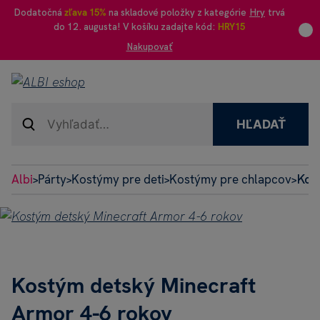
Dodatočná
zľava 15%
na skladové položky z kategórie
Hry
trvá
do 12. augusta! V košíku zadajte kód:
HRY15
Nakupovať
HĽADAŤ
Albi
Párty
Kostýmy pre deti
Kostýmy pre chlapcov
Kos
>
>
>
>
Kostým detský Minecraft
Armor 4-6 rokov