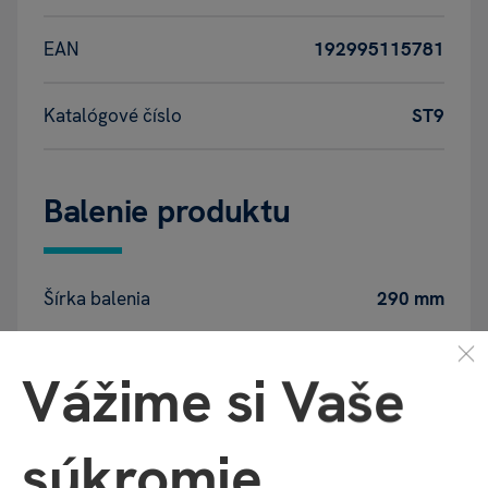
EAN
192995115781
Katalógové číslo
ST9
Balenie produktu
Šírka balenia
290 mm
Hĺbka balenia
40 mm
Vážime si Vaše
Výška balenia
360 mm
súkromie