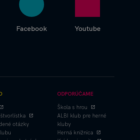
Facebook
Youtube
O
ODPORÚČAME
Škola s hrou
štvorlístka
ALBI klub pre herné
dené otázky
kluby
klubu
Herná knižnica