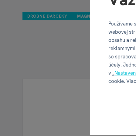
DROBNÉ DARČEKY
MAGNETICKÉ MINIZÁLOŽK
Používame s
webovej str
obsahu a re
reklamnými 
so spracova
účely. Jedn
v „
Nastaven
cookie. Viac