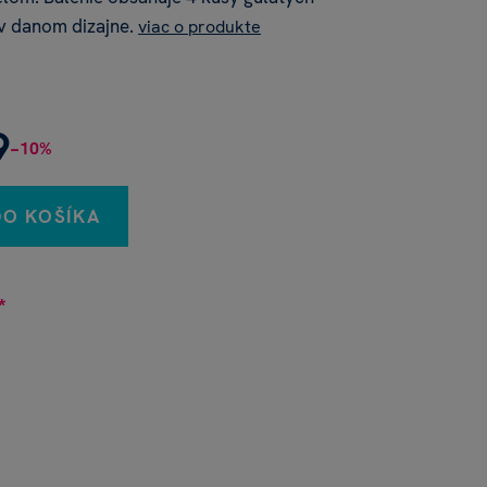
v danom dizajne.
viac o produkte
9
−10%
DO KOŠÍKA