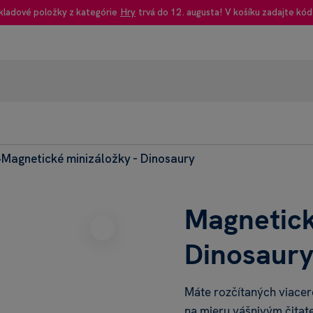
kladové položky z kategórie
Hry
trvá do 12. augusta! V košíku zadajte kód
Magnetické minizáložky - Dinosaury
95% recenzie
>
+42
Heureka
Dnes: 
Magnetick
Dinosaur
Máte rozčítaných viace
na mieru vášnivým čitat