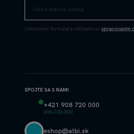
Odoslaním formulára súhlasím so
spracovaním 
SPOJTE SA S NAMI
+421 908 720 000
Dnes: 7.00–18.00
eshop@albi.sk