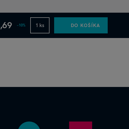
2,69
DO KOŠÍKA
−10%