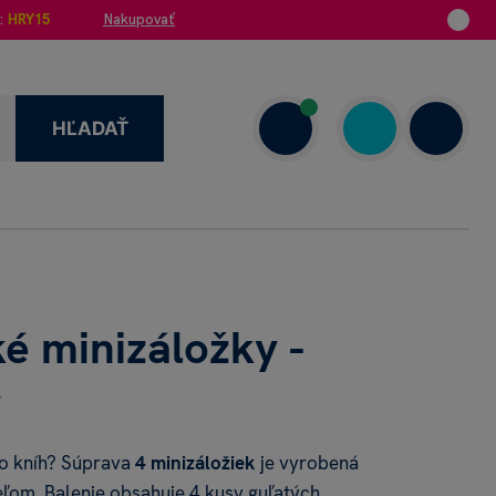
:
HRY15
Nakupovať
HĽADAŤ
1 908 720 000
7.00–18.00
é minizáložky -
y
ro kníh? Súprava
4 minizáložiek
je vyrobená
eľom. Balenie obsahuje 4 kusy guľatých