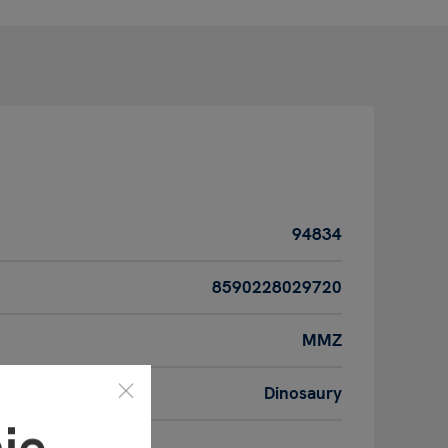
94834
8590228029720
MMZ
Dinosaury
ie