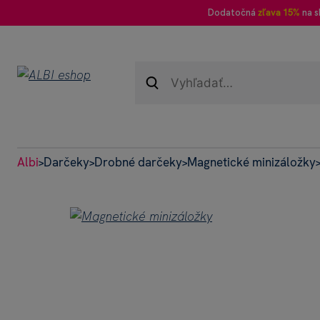
Dodatočná
zľava 15%
na s
Albi
Darčeky
Drobné darčeky
Magnetické minizáložky
>
>
>