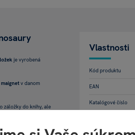
inosaury
Vlastnosti
áložek
je vyrobená
Kód produktu
 maignet
v danom
EAN
Katalógové číslo
 záložky do knihy, ale
kancelárskych sponiek.
Motív
ime si Vaše súkrom