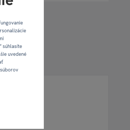
fungovanie
rsonalizácie
mi
“ súhlasíte
ššie uvedené
ať
 súborov