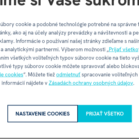
Y
úbory cookie a podobné technológie potrebné na správne 
ánky, ako aj na účely analýzy prevádzky a návštevnosti a pe
klamy. Informácie o používaní našej stránky zdieľame s naši
a analytickými partnermi. Výberom možnosti „
Prijať všetko
ním všetkých voliteľných typov súborov cookie na tieto vy
Recenzia
otlivé typy súborov cookie môžete spravovať alebo blokov
ie cookies
“. Môžete tiež
odmietnuť
spracovanie voliteľných
 informácií nájdete v
Zásadách ochrany osobných údajov
.
Máte skúsenosť s týmto tovarom?
Napíšte recenziu a pomôžte ostatným s výberom.
Pravidlá recenzií
NASTAVENIE COOKIES
PRIJAŤ VŠETKO
NAPÍSAŤ RECENZIU