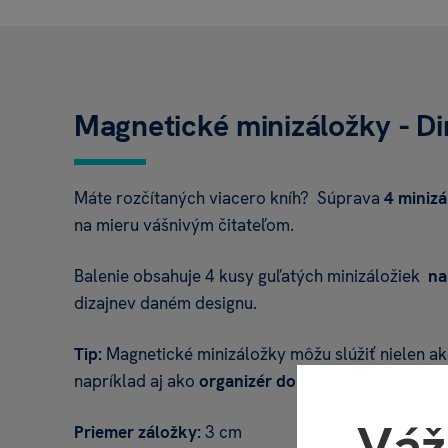
Magnetické minizáložky - D
Máte rozčítaných viacero kníh? Súprava
4 miniz
na mieru vášnivým čitateľom.
Balenie obsahuje 4 kusy guľatých minizáložiek
na
dizajnev daném designu.
Tip:
Magnetické minizáložky môžu slúžiť nielen ako
napríklad aj ako
organizér dokumentov
namiesto 
Váž
Priemer záložky:
3 cm