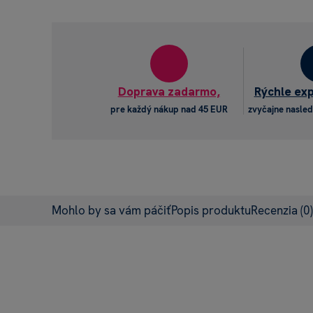
Doprava zadarmo,
Rýchle ex
pre každý nákup nad 45 EUR
zvyčajne nasled
Mohlo by sa vám páčiť
Popis produktu
Recenzia
(0)