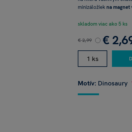
minizáložiek
na magnet
skladom viac ako 5 ks
€ 2,6
€ 2,99
Motív:
Dinosaury