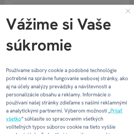
Vážime si Vaše
Balenie produktu
súkromie
Šírka balenia
100 mm
Hĺbka balenia
100 mm
Používame súbory cookie a podobné technológie
potrebné na správne fungovanie webovej stránky, ako
Výška balenia
119 mm
aj na účely analýzy prevádzky a návštevnosti a
personalizácie obsahu a reklamy. Informácie o
Váha balenia
90 g
používaní našej stránky zdieľame s našimi reklamnými
a analytickými partnermi. Výberom možnosti „
Prijať
všetko
“ súhlasíte so spracovaním všetkých
GPSR - Výrobca
voliteľných typov súborov cookie na tieto vyššie