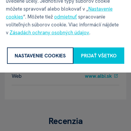
uvedené účely. Jednotlivé typy súborov cookie
môžete spravovať alebo blokovať v „
Nastavenie
Název
ALBI s.r.o.
cookies
“. Môžete tiež
odmietnuť
spracovanie
voliteľných súborov cookie. Viac informácií nájdete
v
Zásadách ochrany osobných údajov
.
Adresa
Oravská ulica 8557/22 | Žilina |
01001 | Slovensko
NASTAVENIE COOKIES
PRIJAŤ VŠETKO
Kontakt
albi@albi.sk
|
+421908720000
Web
www.albi.sk
Recenzia