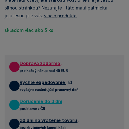
Máte radi kvety, ale starostlivosť o ne nie je vašou
silnou stránkou? Nezúfajte - táto malá palmička
je presne pre vás.
viac o produkte
skladom viac ako 5 ks
Doprava zadarmo,
pre každý nákup nad 45 EUR
Rýchle expedovanie
zvyčajne nasledujúci pracovný deň
Doručenie do 3 dní
posielame z ČR
30 dní na vrátenie tovaru,
bez zbytočných komplikácií