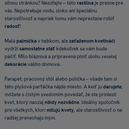
silnou stránkou? Nezúfajte – táto
rastlina
je presne pre
vás. Nepotrebuje vodu, slnko ani špeciálnu
starostlivosť a napriek tomu vám neprestane robiť
radosť
!
Malá
palmička
v hebkom, ale
zaťaženom kvetináči
vydrží
samostatne stáť
kdekoľvek sa vám bude
páčiť. Milo bláznivá a pripravená plniť úlohu veselej
dekorácie
vášho domova.
Parapet, pracovný stôl alebo polička – všade tam si
táto plyšová parťáčka nájde miesto. A keď ju
darujete
,
môžete s čistým svedomím povedať, že ste priniesli
kvet, ktorý naozaj
nikdy nezvädne
. Ideálny spoločník
pre všetkých, ktorí
milujú kvety
, ale starostlivosť o ne
radšej prenechajú iným.