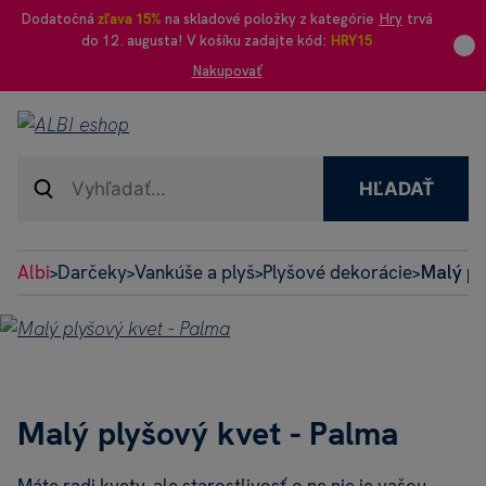
Dodatočná
zľava 15%
na skladové položky z kategórie
Hry
trvá
do 12. augusta! V košíku zadajte kód:
HRY15
Nakupovať
HĽADAŤ
Albi
Darčeky
Vankúše a plyš
Plyšové dekorácie
Malý pl
>
>
>
>
Malý plyšový kvet - Palma