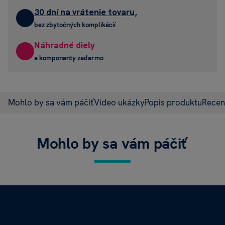
30 dní na vrátenie tovaru,
bez zbytočných komplikácií
Náhradné diely
a komponenty zadarmo
Mohlo by sa vám páčiť
Video ukázky
Popis produktu
Recen
Mohlo by sa vám páčiť