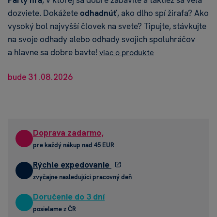
Párty hra
, v ktorej sa dobre zabavíte a taktiež sa veľa
dozviete. Dokážete
odhadnúť
, ako dlho spí žirafa? Ako
vysoký bol najvyšší človek na svete? Tipujte, stávkujte
na svoje odhady alebo odhady svojich spoluhráčov
a hlavne sa dobre bavte!
viac o produkte
bude 31.08.2026
Doprava zadarmo,
pre každý nákup nad 45 EUR
Rýchle expedovanie
zvyčajne nasledujúci pracovný deň
Doručenie do 3 dní
posielame z ČR