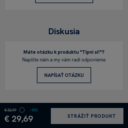
Diskusia
Máte otázku k produktu "Tipni si!"?
Napíšte nám a my vám radi odpovieme
NAPÍSAŤ OTÁZKU
€ 32,99
−10%
STRÁŽIŤ PRODUKT
€ 29,69