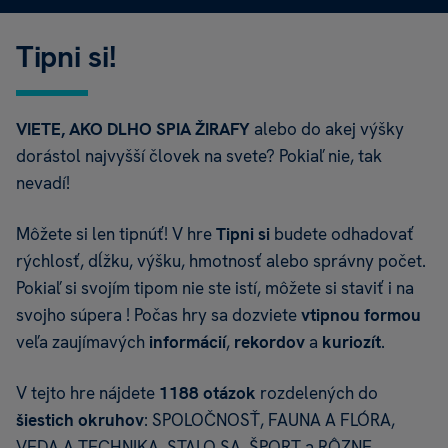
Tipni si!
VIETE, AKO DLHO SPIA ŽIRAFY
alebo do akej výšky
dorástol najvyšší človek na svete? Pokiaľ nie, tak
nevadí!
Môžete si len tipnúť! V hre
Tipni si
budete odhadovať
rýchlosť, dĺžku, výšku, hmotnosť alebo správny počet.
Pokiaľ si svojím tipom nie ste istí, môžete si staviť i na
svojho súpera ! Počas hry sa dozviete
vtipnou formou
veľa zaujímavých
informácií
,
rekordov
a
kuriozít
.
V tejto hre nájdete
1188 otázok
rozdelených do
šiestich okruhov
: SPOLOČNOSŤ, FAUNA A FLÓRA,
VEDA A TECHNIKA, STALO SA, ŠPORT a RÔZNE.