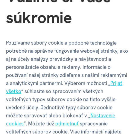
Doba hrania
30+
súkromie
Jazyk hry
SK
Používame súbory cookie a podobné technológie
Jazyk pravidiel
SK
potrebné na správne fungovanie webovej stránky, ako
aj na účely analýzy prevádzky a návštevnosti a
Počet hráčov
3-6
personalizácie obsahu a reklamy. Informácie o
používaní našej stránky zdieľame s našimi reklamnými
Vek
12+
a analytickými partnermi. Výberom možnosti „
Prijať
všetko
“ súhlasíte so spracovaním všetkých
voliteľných typov súborov cookie na tieto vyššie
Balenie produktu
uvedené účely. Jednotlivé typy súborov cookie
môžete spravovať alebo blokovať v „
Nastavenie
cookies
“. Môžete tiež
odmietnuť
spracovanie
Šírka balenia
250 mm
voliteľných súborov cookie. Viac informácií nájdete