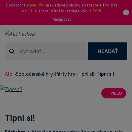
Dodatočná
zľava 15%
na skladové položky z kategórie
Hry
trvá
do 12. augusta! V košíku zadajte kód:
HRY15
Nakupovať
HĽADAŤ
Albi
Spoločenské hry
Párty hry
Tipni si!
Tipni si!
>
>
>
>
VIDEO
Tipni si!