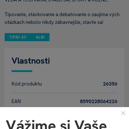
Tipovanie, stávkovanie a debatovanie o zaujíma vých
otázkach nebolo nikdy zábavnejšie, stavte sa!
TIPNI SI!
ALBI
Vlastnosti
Kód produktu
26356
EAN
8590228064226
Vážime si Vaše
Katalógové číslo
RJ5