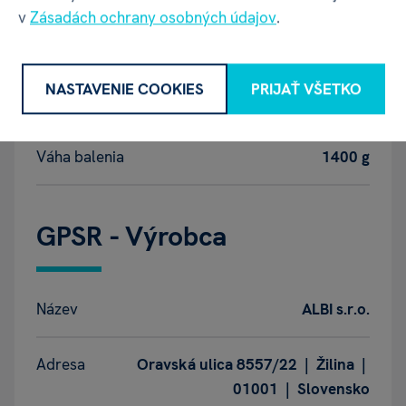
v
Zásadách ochrany osobných údajov
.
Hĺbka balenia
60 mm
NASTAVENIE COOKIES
PRIJAŤ VŠETKO
Výška balenia
250 mm
Váha balenia
1400 g
GPSR - Výrobca
Název
ALBI s.r.o.
Adresa
Oravská ulica 8557/22 | Žilina |
01001 | Slovensko