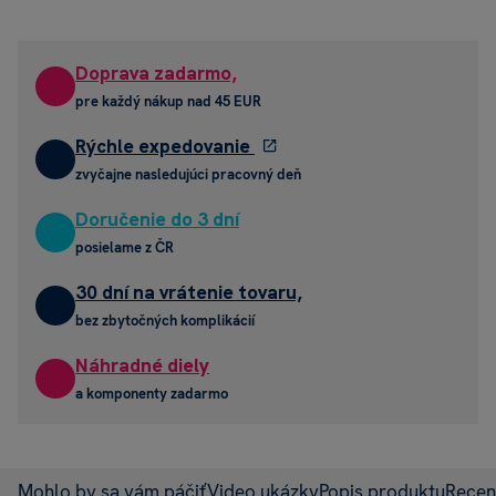
Doprava zadarmo,
pre každý nákup nad 45 EUR
Rýchle expedovanie
zvyčajne nasledujúci pracovný deň
Doručenie do 3 dní
posielame z ČR
30 dní na vrátenie tovaru,
bez zbytočných komplikácií
Náhradné diely
a komponenty zadarmo
Mohlo by sa vám páčiť
Video ukázky
Popis produktu
Recen