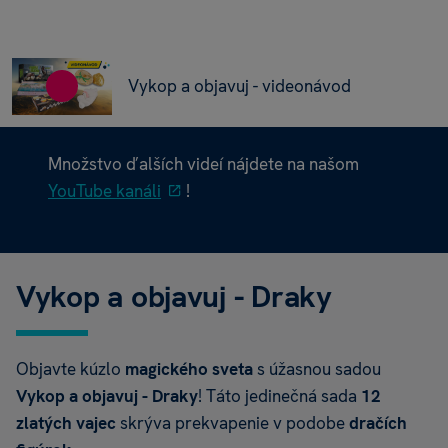
Vykop a objavuj - videonávod
Množstvo ďalších videí nájdete na našom
YouTube kanáli
!
Vykop a objavuj - Draky
Objavte kúzlo
magického sveta
s úžasnou sadou
Vykop a objavuj - Draky
! Táto jedinečná sada
1
2
zlatých vajec
skrýva prekvapenie v podobe
dračích