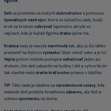
figúrok
.
Deti
sa premenia na malých
dobrodruhov
a pomocou
špeciálnych nástrojov
, ktoré sú súčasťou sady, budú
krok za krokom
odkrývať
tajomstvo ukryté vo
vajciach, kde je každá figúrka
draka
úplne iná.
Krabica
sady je navyše
navrhnutá
tak, aby ju šlo ľahko
premeniť na štýlovú
výstavku
! Stačí ohnúť veko a je to!
Vajcia
potom môžete postupne
odhaľovať
jedno po
druhom, čím deti zabavíte na hodiny i dni a vytvoríte im
tak vlastné malé
dračie kráľovstvo
priamo v izbičke.
TIP:
Táto sada je ideálna na
narodeninové oslavy
, kde
nielenže deti potešíte kreatívnou
zábavou
, ale tiež si
odnesú
spomienku
na doma.