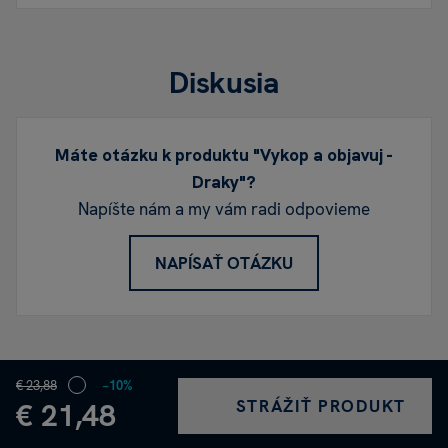
Diskusia
Máte otázku k produktu "Vykop a objavuj -
Draky"?
Napíšte nám a my vám radi odpovieme
NAPÍSAŤ OTÁZKU
€ 23,88
−10%
STRÁŽIŤ PRODUKT
€ 21,48