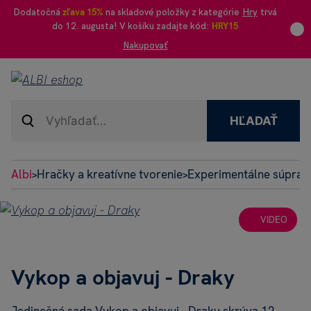
Dodatočná
zľava 15%
na skladové položky z kategórie
Hry
trvá
do 12. augusta! V košíku zadajte kód:
HRY15
Nakupovať
HĽADAŤ
Albi
Hračky a kreatívne tvorenie
Experimentálne súpravy
>
>
VIDEO
Vykop a objavuj - Draky