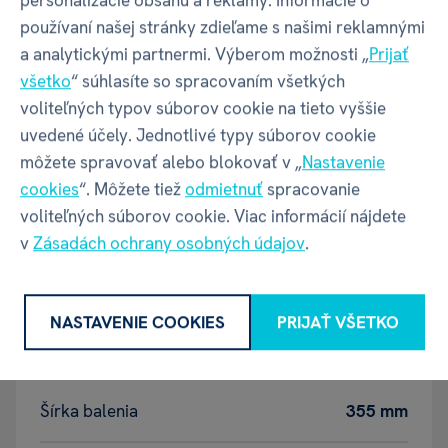
používaní našej stránky zdieľame s našimi reklamnými
Vlastnosti
a analytickými partnermi. Výberom možnosti „
Prijať
všetko
“ súhlasíte so spracovaním všetkých
voliteľných typov súborov cookie na tieto vyššie
Kód produktu
59474
uvedené účely. Jednotlivé typy súborov cookie
môžete spravovať alebo blokovať v „
Nastavenie
EAN
8590228098757
cookies
“. Môžete tiež
odmietnuť
spracovanie
voliteľných súborov cookie. Viac informácií nájdete
v
Zásadách ochrany osobných údajov
.
Katalógové číslo
A9J
NASTAVENIE COOKIES
PRIJAŤ VŠETKO
Balenie produktu
Šírka balenia
355 mm