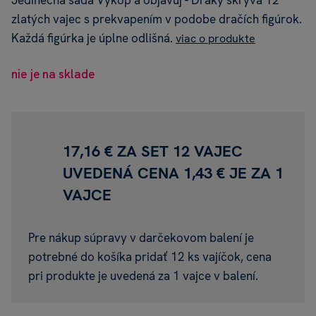
Jedinečná sada Vykop a objavuj - Draky skrýva 12
zlatých vajec s prekvapením v podobe dračích figúrok.
Každá figúrka je úplne odlišná.
viac o produkte
nie je na sklade
17,16 € ZA SET 12 VAJEC
UVEDENÁ CENA 1,43 € JE ZA 1
VAJCE
Pre nákup súpravy v darčekovom balení je
potrebné do košíka pridať 12 ks vajíčok, cena
pri produkte je uvedená za 1 vajce v balení.