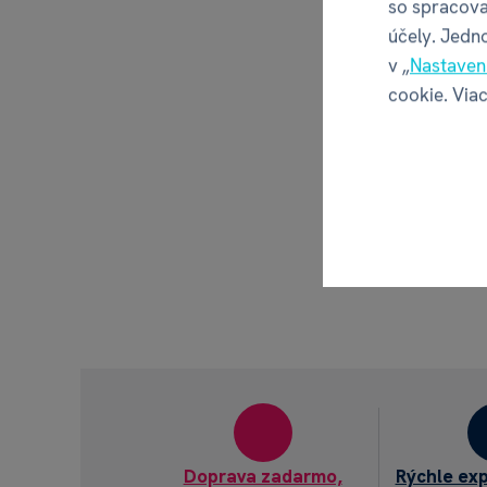
so spracova
účely. Jedn
v „
Nastaven
cookie. Viac
Doprava zadarmo,
Rýchle ex