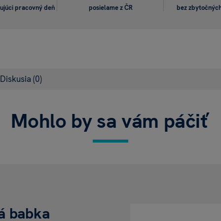
ujúci pracovný deň
posielame z ČR
bez zbytočných
Diskusia
(0)
Mohlo by sa vám páčiť
á babka