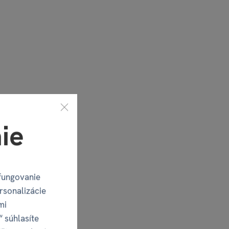
ie
fungovanie
rsonalizácie
mi
“ súhlasíte