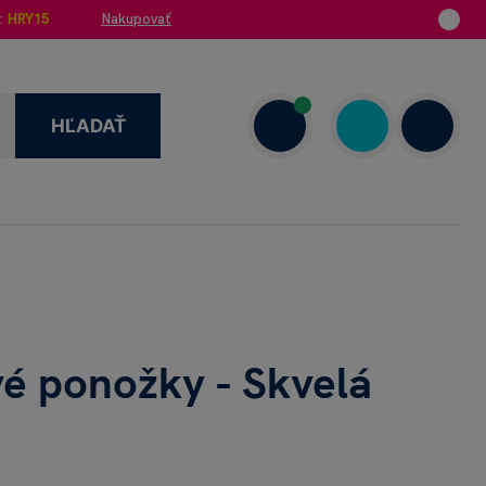
:
HRY15
Nakupovať
HĽADAŤ
enzie
+421 908 720 000
Dnes: 7.00–18.00
 ponožky - Skvelá