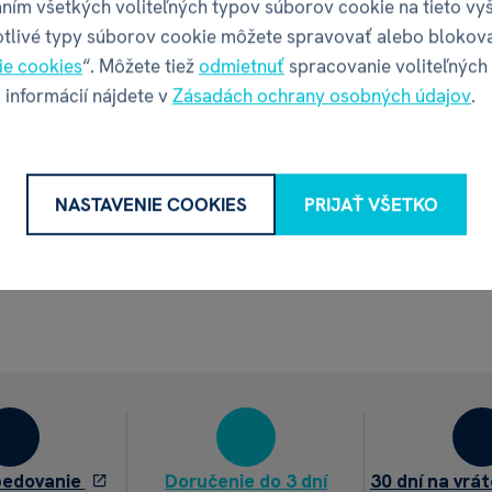
ním všetkých voliteľných typov súborov cookie na tieto vy
otlivé typy súborov cookie môžete spravovať alebo blokov
ie cookies
“. Môžete tiež
odmietnuť
spracovanie voliteľných
 informácií nájdete v
Zásadách ochrany osobných údajov
.
NASTAVENIE COOKIES
PRIJAŤ VŠETKO
pedovanie
Doručenie do 3 dní
30 dní na vrát