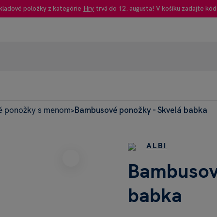
kladové položky z kategórie
Hry
trvá do 12. augusta! V košíku zadajte kód
 ponožky s menom
Bambusové ponožky - Skvelá babka
95% rec
>
Heureka
ALBI
Bambusové
babka