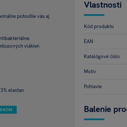
Vlastnosti
málne pohodlie vás aj
Kód produktu
tibakteriálne.
EAN
ambusových vlákien
Katalógové číslo
Motív
Pohlavie
 3% elastan
Balenie pr
MENOM