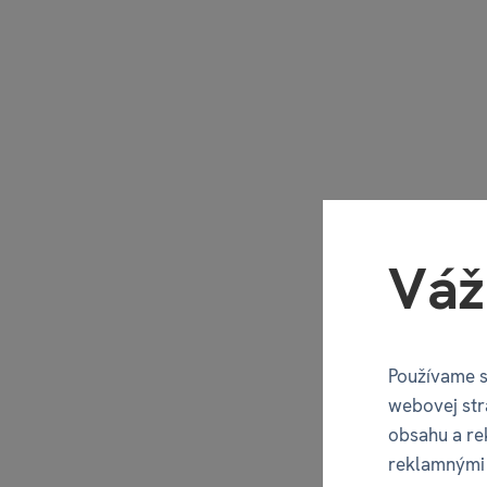
Váž
Používame s
webovej str
obsahu a re
reklamnými 