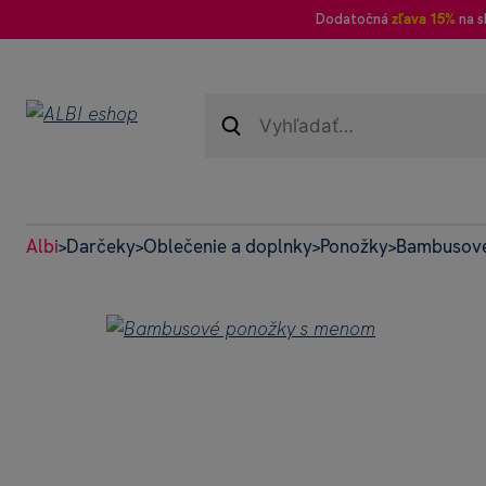
Dodatočná
zľava 15%
na s
Albi
Darčeky
Oblečenie a doplnky
Ponožky
Bambusové
>
>
>
>