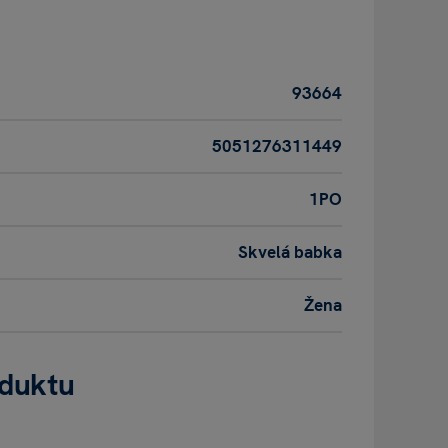
93664
5051276311449
1PO
Skvelá babka
Žena
oduktu