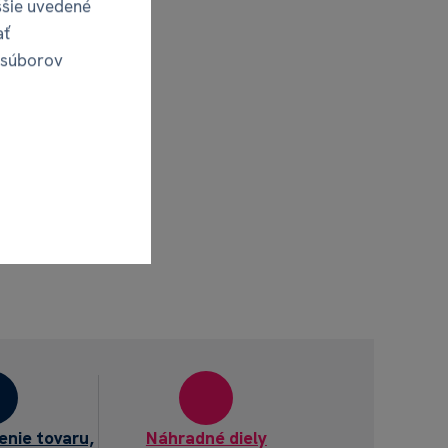
ššie uvedené
ať
 súborov
enie tovaru,
Náhradné diely