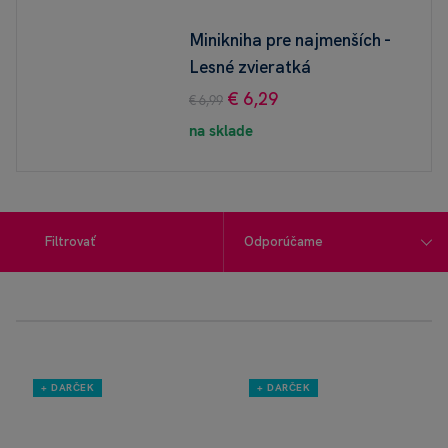
Minikniha pre najmenších -
Lesné zvieratká
€ 6,29
€ 6,99
na sklade
Filtrovať
+ DARČEK
+ DARČEK