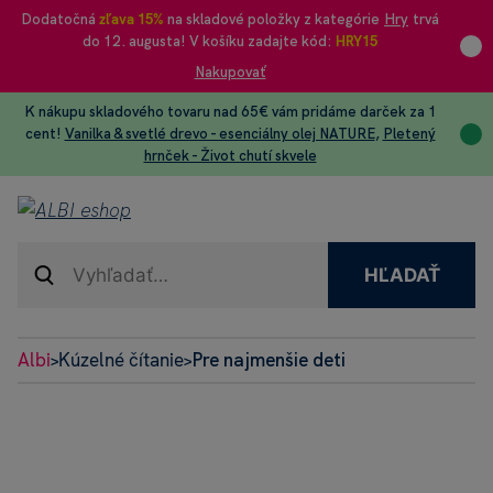
Dodatočná
zľava 15%
na skladové položky z kategórie
Hry
trvá
do 12. augusta! V košíku zadajte kód:
HRY15
Nakupovať
K nákupu skladového tovaru nad 65€ vám pridáme darček za 1
cent!
Vanilka & svetlé drevo - esenciálny olej NATURE
,
Pletený
hrnček - Život chutí skvele
HĽADAŤ
Albi
Kúzelné čítanie
Pre najmenšie deti
>
>