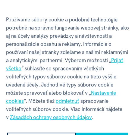
Používame súbory cookie a podobné technológie
Minikniha pre
Minikniha pre
potrebné na správne fungovanie webovej stránky, ako
najmenších - Domáce
najmenších - Denné
aj na účely analýzy prevádzky a návštevnosti a
zvieratká
činnosti
personalizácie obsahu a reklamy. Informácie o
3 x
8 x
používaní našej stránky zdieľame s našimi reklamnými
a analytickými partnermi. Výberom možnosti „
Prijať
€ 6,29
€ 6,29
€ 6,99
€ 6,99
všetko
“ súhlasíte so spracovaním všetkých
na sklade
na sklade
voliteľných typov súborov cookie na tieto vyššie
uvedené účely. Jednotlivé typy súborov cookie
môžete spravovať alebo blokovať v „
Nastavenie
cookies
“. Môžete tiež
odmietnuť
spracovanie
+ DARČEK
+ DARČEK
voliteľných súborov cookie. Viac informácií nájdete
v
Zásadách ochrany osobných údajov
.