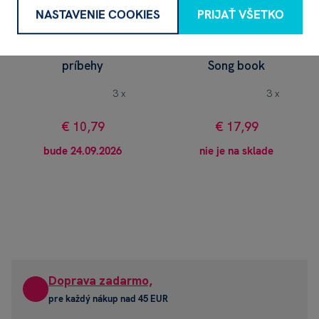
NASTAVENIE COOKIES
PRIJAŤ VŠETKO
Minikniha Krtkove
Kniha My English
príbehy
Song book
3 x
3 x
€ 10,79
€ 17,99
bude 24.09.2026
nie je na sklade
Doprava zadarmo,
pre každý nákup nad 45 EUR