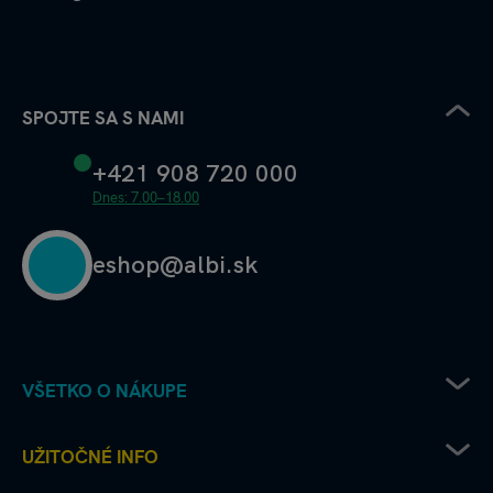
SPOJTE SA S NAMI
+421 908 720 000
Dnes: 7.00–18.00
eshop@albi.sk
VŠETKO O NÁKUPE
Pravidlá uplatňovania zľavových kódov
UŽITOČNÉ INFO
Recenzie a hodnotenia - ako to chodí u nás