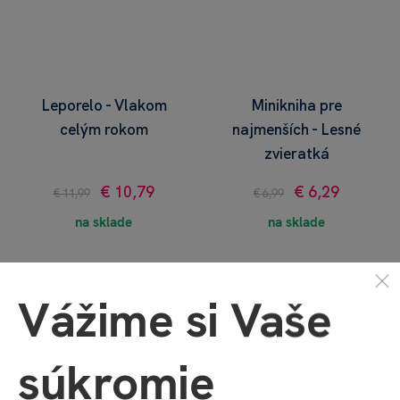
Leporelo - Vlakom
Minikniha pre
celým rokom
najmenších - Lesné
zvieratká
€ 10,79
€ 6,29
€ 11,99
€ 6,99
na sklade
na sklade
Vážime si Vaše
+ DARČEK
+ DARČEK
súkromie