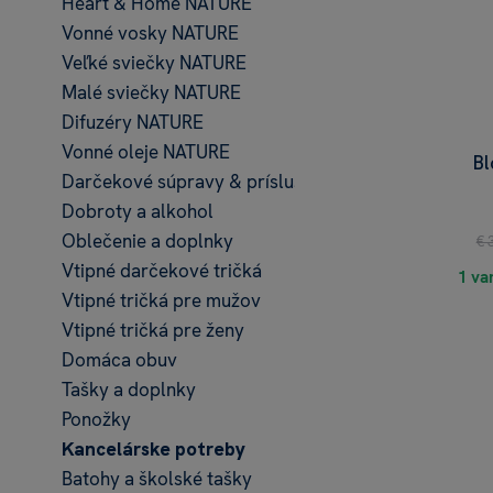
Heart & Home NATURE
Vonné vosky NATURE
Veľké sviečky NATURE
Malé sviečky NATURE
Difuzéry NATURE
Vonné oleje NATURE
Bl
Darčekové súpravy & príslušenstvo
Dobroty a alkohol
Oblečenie a doplnky
€ 
Vtipné darčekové tričká
1 va
Vtipné tričká pre mužov
Vtipné tričká pre ženy
Domáca obuv
Tašky a doplnky
Ponožky
Kancelárske potreby
Batohy a školské tašky