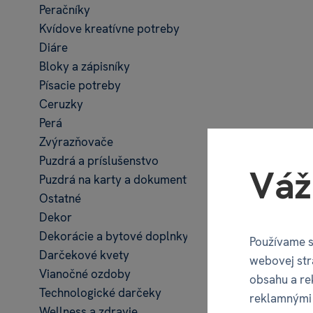
Peračníky
Kvídove kreatívne potreby
Diáre
Bloky a zápisníky
Písacie potreby
Ceruzky
Perá
Blok
Zvýrazňovače
Puzdrá a príslušenstvo
Váž
Puzdrá na karty a dokumenty
€ 
Ostatné
4 va
Dekor
Dekorácie a bytové doplnky
Používame s
Darčekové kvety
webovej str
Vianočné ozdoby
obsahu a re
Technologické darčeky
reklamnými 
Wellness a zdravie