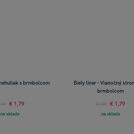
 Snehuliak s brmbolcom
Biely liner - Vianočný str
brmbolcom
€ 1,79
€ 1,79
1,99
€ 1,99
na sklade
na sklade