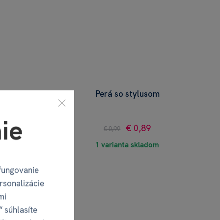
Perá so stylusom
ie
€ 0,89
€ 0,99
1 varianta skladom
fungovanie
rsonalizácie
mi
“ súhlasíte