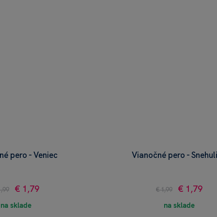
né pero - Veniec
Vianočné pero - Snehul
€ 1,79
€ 1,79
1,99
€ 1,99
na sklade
na sklade