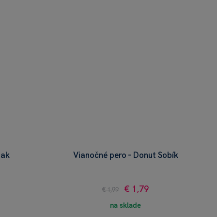
iak
Vianočné pero - Donut Sobík
€ 1,79
€ 1,99
na sklade