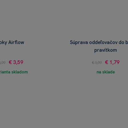
oky Airflow
Súprava oddeľovačov do b
pravítkom
€ 3,59
€ 1,79
3,99
€ 1,99
rianta skladom
na sklade