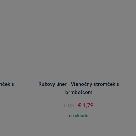
omček s
Ružový liner - Vianočný stromček s
brmbolcom
€ 1,79
€ 1,99
na sklade