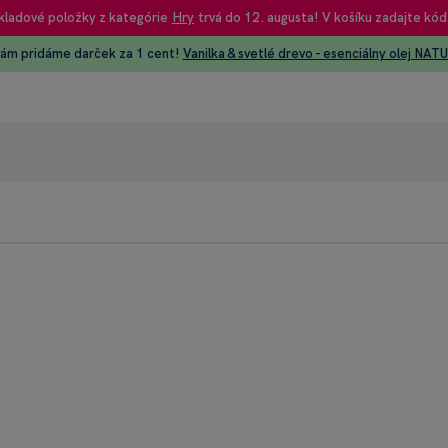
kladové položky z kategórie
Hry
trvá do 12. augusta! V košíku zadajte kód
vám pridáme darček za 1 cent!
Vanilka & svetlé drevo - esenciálny olej NAT
95% rec
Heureka