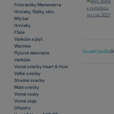
Fotorámiky Mementerra
Hrnčeky, fľašky, sklo
Môj bar
Hrnčeky
Fľaše
Vankúše a plyš
Warmies
Zoradiť podľa:
O
Plyšové dekorácie
Vankúše
Vonné sviečky Heart & Home
Veľké sviečky
Stredné sviečky
Malé sviečky
Vonné vosky
Vonné oleje
Difuzéry