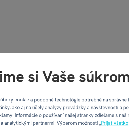
y s gumičkou
Dizajnové perá
ime si Vaše súkrom
€ 4,49
€ 1,79
4,99
€ 1,99
rianty skladom
3 varianty skladom
úbory cookie a podobné technológie potrebné na správne 
ánky, ako aj na účely analýzy prevádzky a návštevnosti a pe
klamy. Informácie o používaní našej stránky zdieľame s naši
a analytickými partnermi. Výberom možnosti „
Prijať všetko