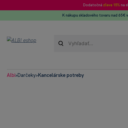
Dodatočná
zľava 15%
na s
K nákupu skladového tovaru nad 65€ 
Albi
Darčeky
Kancelárske potreby
>
>