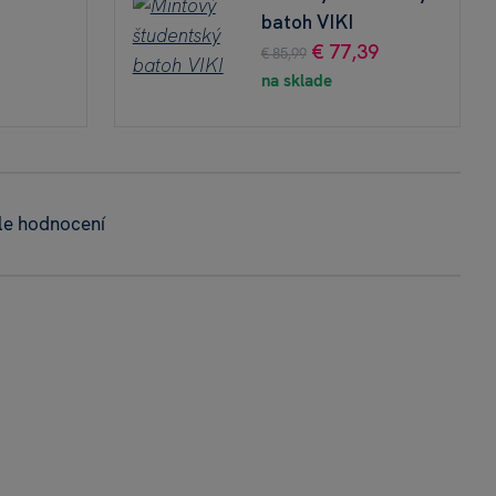
batoh VIKI
€ 77,39
€ 85,99
na sklade
le hodnocení