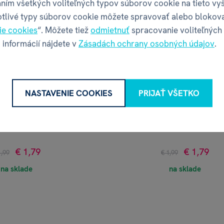
ním všetkých voliteľných typov súborov cookie na tieto vy
otlivé typy súborov cookie môžete spravovať alebo blokov
ie cookies
“. Môžete tiež
odmietnuť
spracovanie voliteľných
 informácií nájdete v
Zásadách ochrany osobných údajov
.
NASTAVENIE COOKIES
PRIJAŤ VŠETKO
hlpatá mandarínka
Pero - Zelený cupcak
€ 1,79
€ 1,79
1,99
€ 1,99
na sklade
na sklade