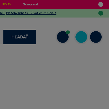
:
HRY15
Nakupovať
URE
,
Pletený hrnček - Život chutí skvele
HĽADAŤ
enzie
+421 908 720 000
Dnes: 7.00–18.00