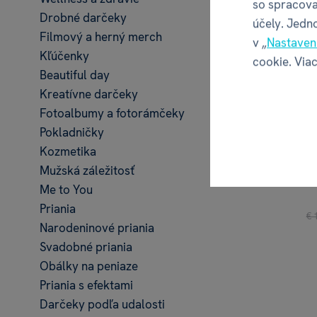
so spracova
Drobné darčeky
účely. Jedn
Filmový a herný merch
v „
Nastaven
Kľúčenky
cookie. Viac
Beautiful day
Kreatívne darčeky
Fotoalbumy a fotorámčeky
Pokladničky
Kozmetika
Pero - C
Mužská záležitosť
Me to You
Priania
€ 
Narodeninové priania
Svadobné priania
Obálky na peniaze
Priania s efektami
Darčeky podľa udalosti