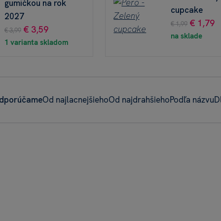
gumičkou na rok
cupcake
2027
€ 1,79
€ 1,99
€ 3,59
€ 3,99
na sklade
1 varianta skladom
dporúčame
Od najlacnejšieho
Od najdrahšieho
Podľa názvu
D