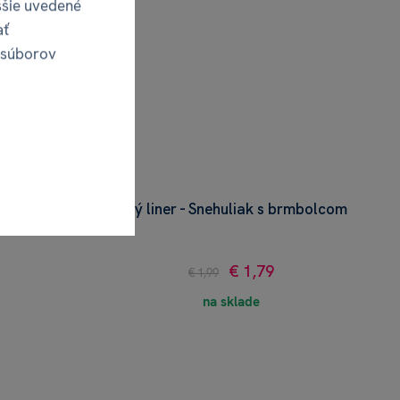
ššie uvedené
ať
 súborov
e
Sivý liner - Snehuliak s brmbolcom
€ 1,79
€ 1,99
na sklade