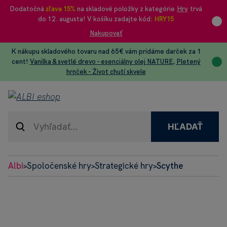
Dodatočná
zľava 15%
na skladové položky z kategórie
Hry
trvá
do 12. augusta! V košíku zadajte kód:
HRY15
Nakupovať
K nákupu skladového tovaru nad 65€ vám pridáme darček za 1
cent!
Vanilka & svetlé drevo - esenciálny olej NATURE
,
Pletený
hrnček - Život chutí skvele
HĽADAŤ
Albi
Spoločenské hry
Strategické hry
Scythe
>
>
>