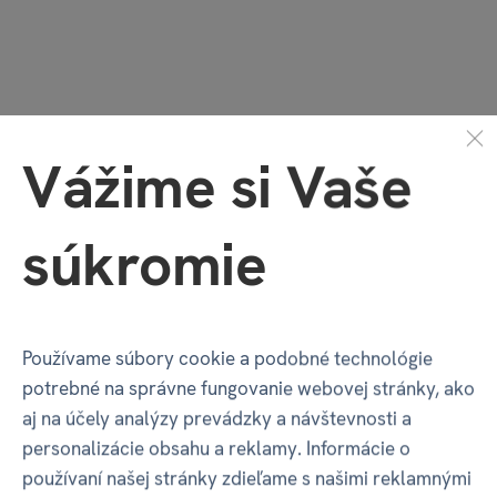
Vážime si Vaše
Scythe a Expedice -
Scythe - 2 power
súkromie
kovové mince
dials rozšírenie
€ 28,79
€ 6,29
očakávame: dátum
Používame súbory cookie a podobné technológie
bude oznámený
nie je na sklade
potrebné na správne fungovanie webovej stránky, ako
aj na účely analýzy prevádzky a návštevnosti a
personalizácie obsahu a reklamy. Informácie o
používaní našej stránky zdieľame s našimi reklamnými