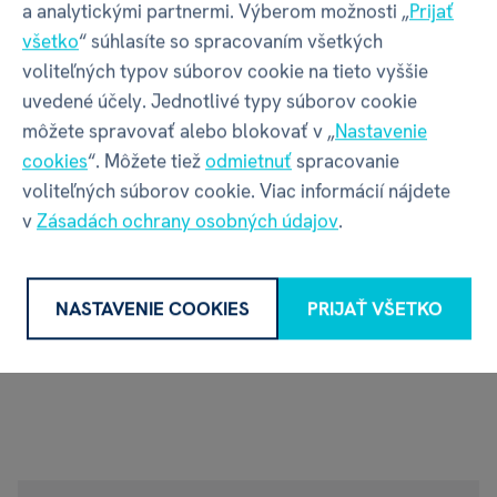
a analytickými partnermi. Výberom možnosti „
Prijať
všetko
“ súhlasíte so spracovaním všetkých
voliteľných typov súborov cookie na tieto vyššie
uvedené účely. Jednotlivé typy súborov cookie
môžete spravovať alebo blokovať v „
Nastavenie
cookies
“. Môžete tiež
odmietnuť
spracovanie
Scythe - 3 power
Scythe - rozšírenie
voliteľných súborov cookie. Viac informácií nájdete
dials základné
herného plánu
v
Zásadách ochrany osobných údajov
.
€ 6,29
€ 12,59
očakávame: dátum
očakávame: dátum
NASTAVENIE COOKIES
PRIJAŤ VŠETKO
bude oznámený
bude oznámený