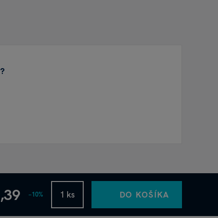
"?
5,39
DO KOŠÍKA
−10%