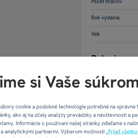
Počet hráčov
Rok vydania
Vek
Balenie pr
ime si Vaše súkrom
Šírka balenia
Hĺbka balenia
úbory cookie a podobné technológie potrebné na správne 
Výška balenia
ánky, ako aj na účely analýzy prevádzky a návštevnosti a pe
klamy. Informácie o používaní našej stránky zdieľame s naši
Váha balenia
a analytickými partnermi. Výberom možnosti „
Prijať všetko