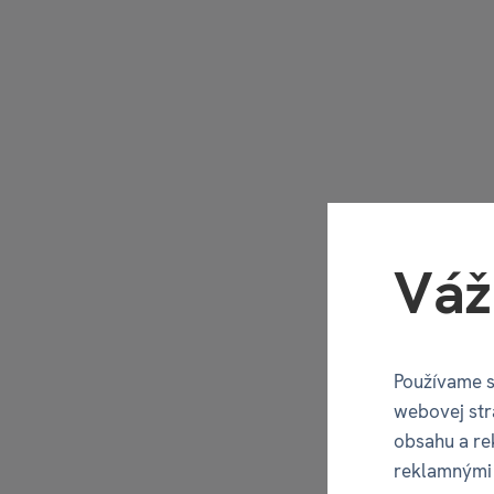
Váž
Používame s
webovej str
obsahu a re
reklamnými 