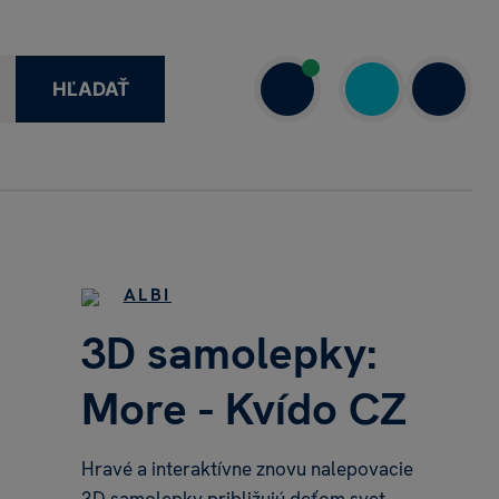
HĽADAŤ
1 908 720 000
7.00–18.00
ALBI
3D samolepky:
More - Kvído CZ
Hravé a interaktívne znovu nalepovacie