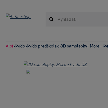
Albi
Kvído
Kvído predškolák
3D samolepky: More - Kv
>
>
>