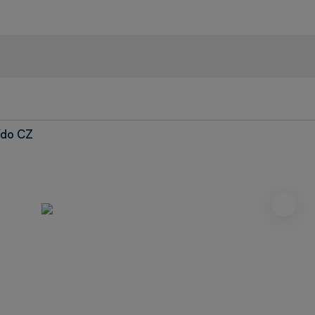
ído CZ
95% recenzie
+42
Heureka
Dnes: 