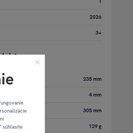
1
2026
3+
oduktu
ie
235 mm
4 mm
fungovanie
305 mm
rsonalizácie
mi
129 g
“ súhlasíte