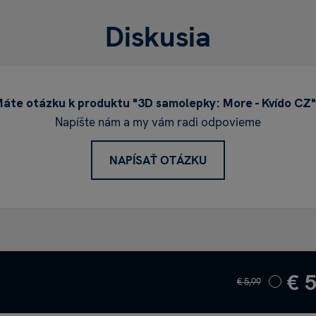
Diskusia
áte otázku k produktu "3D samolepky: More - Kvído CZ
Napíšte nám a my vám radi odpovieme
NAPÍSAŤ OTÁZKU
€ 
€ 5,99