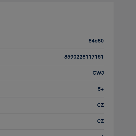
84680
8590228117151
CWJ
5+
CZ
CZ