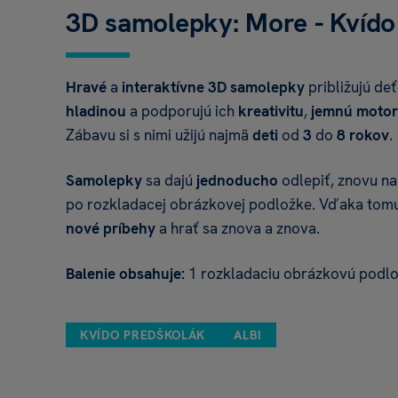
3D samolepky: More - Kvíd
Hravé
a
interaktívne 3D samolepky
približujú d
hladinou
a podporujú ich
kreativitu
,
jemnú motor
Zábavu si s nimi užijú najmä
deti
od
3
do
8
rokov
.
Samolepky
sa dajú
jednoducho
odlepiť, znovu na
po rozkladacej obrázkovej podložke. Vďaka tomu 
nové príbehy
a hrať sa znova a znova.
Balenie obsahuje:
1 rozkladaciu obrázkovú podlo
KVÍDO PREDŠKOLÁK
ALBI