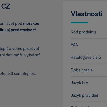
o CZ
Vlastnosti
eťom svet pod
morskou
iku
aj
predstavivosť
.
Kód produktu
EAN
lepiť a voľne presúvať
si deti môžu vytvárať
Katalógové číslo
Doba hrania
žku, 30 samolepiek.
Jazyk hry
Jazyk pravidiel