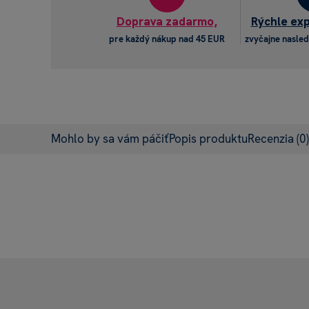
Doprava zadarmo,
Rýchle ex
pre každý nákup nad 45 EUR
zvyčajne nasled
Mohlo by sa vám páčiť
Popis produktu
Recenzia
(0)