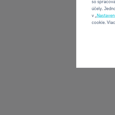
so spracova
účely. Jedn
v „
Nastaven
cookie. Viac