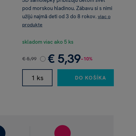
3D samolepky približujú deťom svet
pod morskou hladinou. Zábavu si s nimi
užijú najmä deti od 3 do 8 rokov.
viac o
produkte
skladom viac ako 5 ks
€ 5,39
€ 5,99
−10%
DO KOŠÍKA