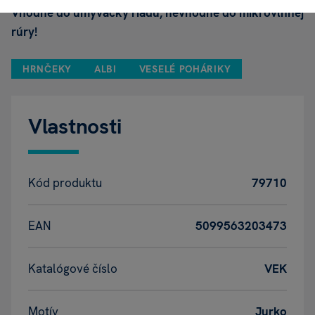
Vhodné do umývačky riadu, nevhodné do mikrovlnnej
rúry!
HRNČEKY
ALBI
VESELÉ POHÁRIKY
Vlastnosti
Kód produktu
79710
EAN
5099563203473
Katalógové číslo
VEK
Motív
Jurko