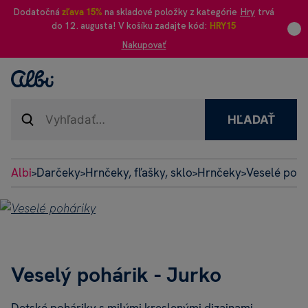
Dodatočná
zľava 15%
na skladové položky z kategórie
Hry
trvá
do 12. augusta! V košíku zadajte kód:
HRY15
Nakupovať
HĽADAŤ
Albi
Darčeky
Hrnčeky, fľašky, sklo
Hrnčeky
Veselé pohá
>
>
>
>
Veselý pohárik - Jurko