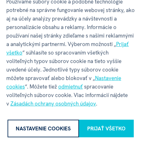
Používame súbory cookie a podobné technológie
Veselý pohárik - Jurko
potrebné na správne fungovanie webovej stránky, ako
aj na účely analýzy prevádzky a návštevnosti a
personalizácie obsahu a reklamy. Informácie o
Detské poháriky s
milými kreslenými dizajnami
používaní našej stránky zdieľame s našimi reklamnými
a
desiatkami mien
, budú skvelým darčekom
a analytickými partnermi. Výberom možnosti „
Prijať
a pomocníkom pre vašich nezbedníkov. Veselé
všetko
“ súhlasíte so spracovaním všetkých
poháriky môžu využiť ako na
pitie studených nápojov
,
voliteľných typov súborov cookie na tieto vyššie
tak aj ako držiak na zubné kefky alebo na pastelky.
uvedené účely. Jednotlivé typy súborov cookie
môžete spravovať alebo blokovať v „
Nastavenie
Vyrobené sú z ekologického a
zdravotne nezávadného
cookies
“. Môžete tiež
odmietnuť
spracovanie
recykloveného
plastu rPET
(recyklované PET fľaše),
voliteľných súborov cookie. Viac informácií nájdete
bez BPA a ftalátov.
v
Zásadách ochrany osobných údajov
.
Poháriky nie sú vhodné na konzumáciu horúcich
nápojov z dôvodu, že
pohárik nemá uško
.
NASTAVENIE COOKIES
PRIJAŤ VŠETKO
Objem:
250 ml