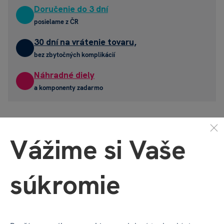
Doručenie do 3 dní
posielame z ČR
30 dní na vrátenie tovaru,
bez zbytočných komplikácií
Náhradné diely
a komponenty zadarmo
Mohlo by sa vám páčiť
Popis produktu
Recenzia
(0)
Diskus
Vážime si Vaše
Mohlo by sa vám páčiť
súkromie