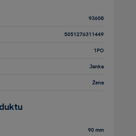
93608
5051276311449
1PO
Janka
Žena
oduktu
90 mm