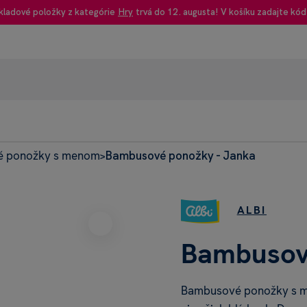
kladové položky z kategórie
Hry
trvá do 12. augusta! V košíku zadajte kód
 ponožky s menom
Bambusové ponožky - Janka
95% rec
>
Heureka
ALBI
Bambusov
Bambusové ponožky s m