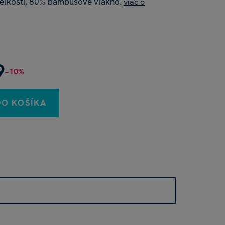
 veľkosti, 80% bambusové vlákno.
viac o
9
−10%
DO KOŠÍKA