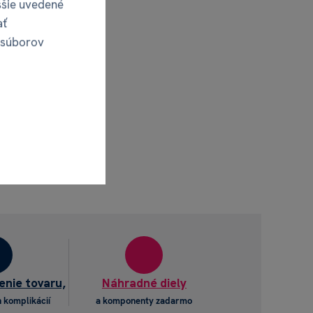
ššie uvedené
ať
 súborov
enie tovaru,
Náhradné diely
 komplikácií
a komponenty zadarmo