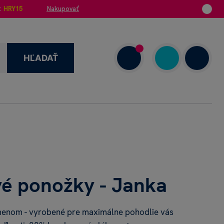
:
HRY15
Nakupovať
HĽADAŤ
enzie
+421 908 720 000
Dnes: 7.00–18.00
é ponožky - Janka
enom - vyrobené pre maximálne pohodlie vás