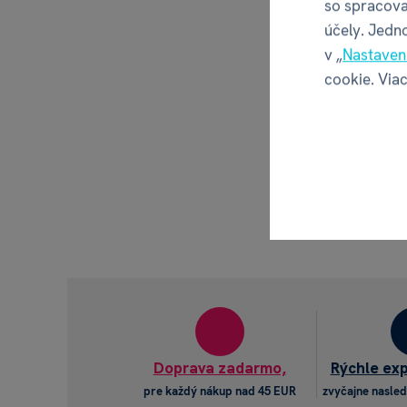
so spracova
účely. Jedn
v „
Nastaven
cookie. Viac
Doprava zadarmo,
Rýchle ex
pre každý nákup nad 45 EUR
zvyčajne nasled