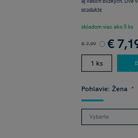
aj vašich blízkych. Dve
produkte
skladom viac ako 5 ks
€ 7,1
€ 7,99
Pohlavie: Žena
Vyberte