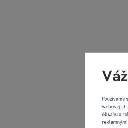
Váž
Používame s
webovej str
obsahu a re
reklamnými 