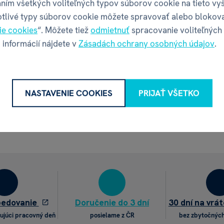
ním všetkých voliteľných typov súborov cookie na tieto vy
otlivé typy súborov cookie môžete spravovať alebo blokov
ie cookies
“. Môžete tiež
odmietnuť
spracovanie voliteľných
 informácií nájdete v
Zásadách ochrany osobných údajov
.
NASTAVENIE COOKIES
PRIJAŤ VŠETKO
pedovanie
Doručenie do 3 dní
30 dní na vrát
ujúci pracovný deň
posielame z ČR
bez zbytočných