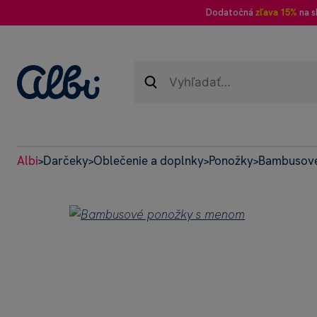
Dodatočná
zľava 15%
na s
Albi
Darčeky
Oblečenie a doplnky
Ponožky
Bambusové
>
>
>
>