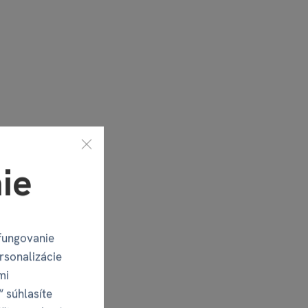
ie
fungovanie
rsonalizácie
mi
“ súhlasíte