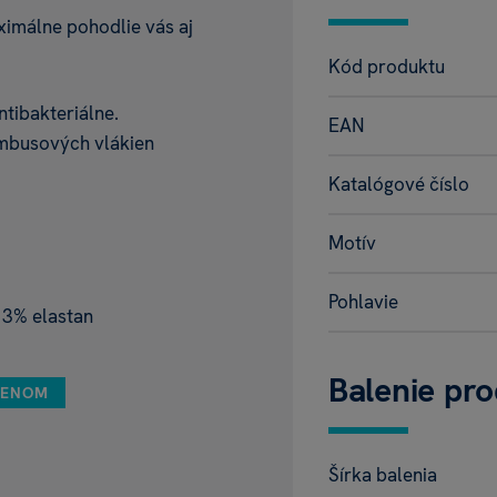
málne pohodlie vás aj
Kód produktu
tibakteriálne.
EAN
ambusových vlákien
Katalógové číslo
Motív
Pohlavie
 3% elastan
Balenie pr
MENOM
Šírka balenia