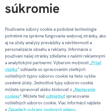
Mohlo by sa vám páčiť
Popis produktu
Recenzia
(0)
Diskus
súkromie
Mohlo by sa vám páčiť
Používame súbory cookie a podobné technológie
potrebné na správne fungovanie webovej stránky, ako
aj na účely analýzy prevádzky a návštevnosti a
personalizácie obsahu a reklamy. Informácie o
Bambusové ponožky - Jožko
používaní našej stránky zdieľame s našimi reklamnými
a analytickými partnermi. Výberom možnosti „
Prijať
všetko
“ súhlasíte so spracovaním všetkých
Bambusové ponožky s menom - vyrobené pre
voliteľných typov súborov cookie na tieto vyššie
maximálne pohodlie vás aj vašich blízkych.
uvedené účely. Jednotlivé typy súborov cookie
môžete spravovať alebo blokovať v „
Nastavenie
Ponožky sú krásne mäkké na dotyk, priedušné
cookies
“. Môžete tiež
odmietnuť
spracovanie
a antibakteriálne. Predovšetkým sú vyrobené z rýchlo
voliteľných súborov cookie. Viac informácií nájdete
rastúcich bambusových vlákien a teda sú šetrné
v
Zásadách ochrany osobných údajov
.
k životnému prostrediu.