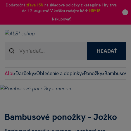
Dodatočná
zľava 15%
na skladové položky z kategórie
Hry
trvá
do 12. augusta! V košíku zadajte kód:
HRY15
Nakupovať
HĽADAŤ
Albi
Darčeky
Oblečenie a doplnky
Ponožky
Bambusové
>
>
>
>
Bambusové ponožky - Jožko