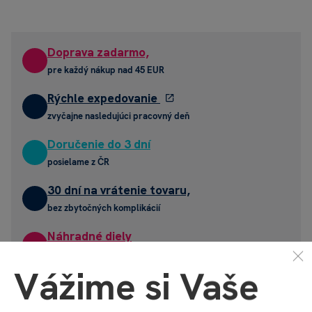
Doprava zadarmo,
pre každý nákup nad 45 EUR
Rýchle expedovanie
zvyčajne nasledujúci pracovný deň
Doručenie do 3 dní
posielame z ČR
30 dní na vrátenie tovaru,
bez zbytočných komplikácií
Náhradné diely
a komponenty zadarmo
Vážime si Vaše