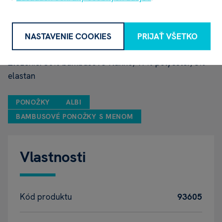
Dámska veľkosť:
37 - 42
NASTAVENIE COOKIES
PRIJAŤ VŠETKO
Pánska veľkosť:
39 - 46
Zloženie: 80% bambusové vlákno, 17% polyester, 3%
elastan
PONOŽKY
ALBI
BAMBUSOVÉ PONOŽKY S MENOM
Vlastnosti
Kód produktu
93605