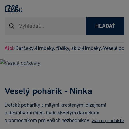
HĽADAŤ
Albi
Darčeky
Hrnčeky, fľašky, sklo
Hrnčeky
Veselé pohá
>
>
>
>
Veselý pohárik - Ninka
Detské poháriky s milými kreslenými dizajnami
a desiatkami mien, budú skvelým darčekom
a pomocníkom pre vašich nezbedníkov.
viac o produkte