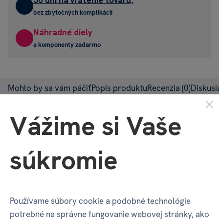
30 dní na vrátenie tovaru,
bez zbytočných komplikácií
Náhradné diely
a komponenty zadarmo
Mohlo by sa vám páčiť
Popis produktu
Recenzia
(0)
Diskus
Vážime si Vaše
Mohlo by sa vám páčiť
súkromie
Veselý pohárik - Ninka
Používame súbory cookie a podobné technológie
potrebné na správne fungovanie webovej stránky, ako