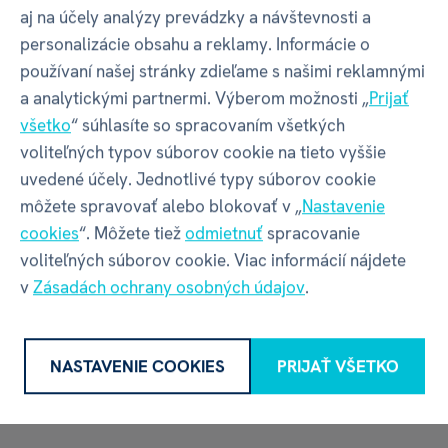
Detské poháriky s
milými kreslenými dizajnami
aj na účely analýzy prevádzky a návštevnosti a
a
desiatkami mien
, budú skvelým darčekom
personalizácie obsahu a reklamy. Informácie o
a pomocníkom pre vašich nezbedníkov. Veselé
používaní našej stránky zdieľame s našimi reklamnými
poháriky môžu využiť ako na
pitie studených nápojov
,
a analytickými partnermi. Výberom možnosti „
Prijať
tak aj ako držiak na zubné kefky alebo na pastelky.
všetko
“ súhlasíte so spracovaním všetkých
voliteľných typov súborov cookie na tieto vyššie
Vyrobené sú z ekologického a
zdravotne nezávadného
uvedené účely. Jednotlivé typy súborov cookie
recykloveného
plastu rPET
(recyklované PET fľaše),
môžete spravovať alebo blokovať v „
Nastavenie
bez BPA a ftalátov.
cookies
“. Môžete tiež
odmietnuť
spracovanie
voliteľných súborov cookie. Viac informácií nájdete
Poháriky nie sú vhodné na konzumáciu horúcich
v
Zásadách ochrany osobných údajov
.
nápojov z dôvodu, že
pohárik nemá uško
.
Objem:
250 ml
NASTAVENIE COOKIES
PRIJAŤ VŠETKO
Vhodné do umývačky riadu, nevhodné do mikrovlnnej
rúry!