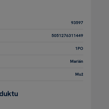
93597
5051276311449
1PO
Marián
Muž
oduktu