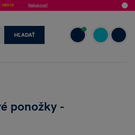
:
HRY15
Nakupovať
HĽADAŤ
enzie
+421 908 720 000
Dnes: 7.00–18.00
é ponožky -