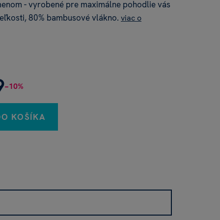
enom - vyrobené pre maximálne pohodlie vás
 veľkosti, 80% bambusové vlákno.
viac o
9
−10%
DO KOŠÍKA