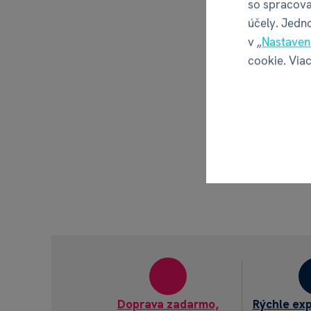
so spracova
účely. Jedn
v „
Nastaven
cookie. Viac
Doprava zadarmo,
Rýchle ex