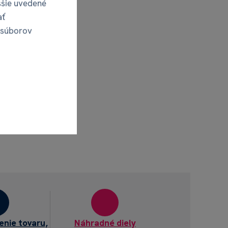
ššie uvedené
ať
 súborov
enie tovaru,
Náhradné diely