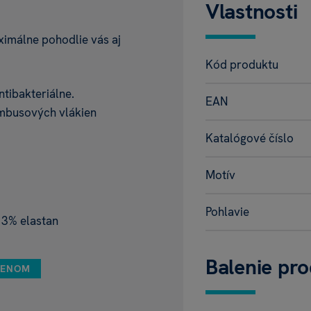
Vlastnosti
málne pohodlie vás aj
Kód produktu
tibakteriálne.
EAN
ambusových vlákien
Katalógové číslo
Motív
Pohlavie
 3% elastan
Balenie pr
MENOM