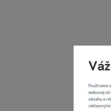
Váž
Používame s
webovej str
obsahu a re
reklamnými 