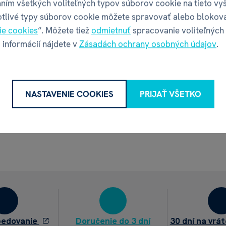
ním všetkých voliteľných typov súborov cookie na tieto vy
otlivé typy súborov cookie môžete spravovať alebo blokov
ie cookies
“. Môžete tiež
odmietnuť
spracovanie voliteľných
 informácií nájdete v
Zásadách ochrany osobných údajov
.
NASTAVENIE COOKIES
PRIJAŤ VŠETKO
pedovanie
Doručenie do 3 dní
30 dní na vrát