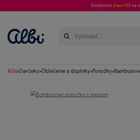
Dodatočná
zľava 15%
na s
Albi
Darčeky
Oblečenie a doplnky
Ponožky
Bambusové
>
>
>
>