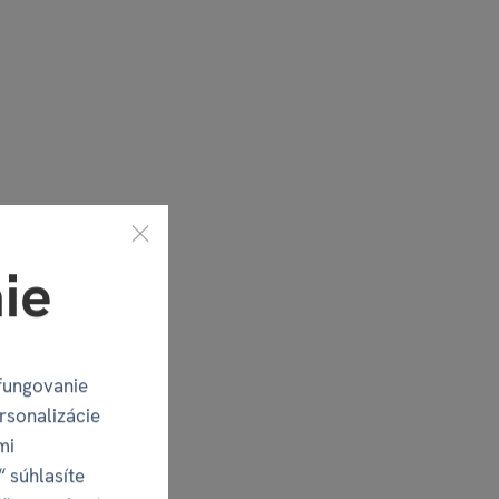
ie
fungovanie
rsonalizácie
mi
“ súhlasíte