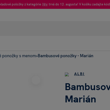
kladové položky z kategórie
Hry
trvá do 12. augusta! V košíku zadajte kód
 ponožky s menom
Bambusové ponožky - Marián
95% rec
>
Heureka
ALBI
Bambusov
Marián