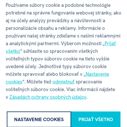
Používame súbory cookie a podobné technológie
potrebné na správne fungovanie webovej stránky, ako
aj na účely analýzy prevádzky a návštevnosti a
Balenie produktu
personalizácie obsahu a reklamy. Informácie o
používaní našej stránky zdieľame s našimi reklamnými
a analytickými partnermi. Výberom možnosti „
Prijať
Šírka balenia
355 mm
všetko
“ súhlasíte so spracovaním všetkých
voliteľných typov súborov cookie na tieto vyššie
Hĺbka balenia
76 mm
uvedené účely. Jednotlivé typy súborov cookie
môžete spravovať alebo blokovať v „
Nastavenie
Výška balenia
280 mm
cookies
“. Môžete tiež
odmietnuť
spracovanie
voliteľných súborov cookie. Viac informácií nájdete
v
Zásadách ochrany osobných údajov
.
Váha balenia
632 g
NASTAVENIE COOKIES
PRIJAŤ VŠETKO
GPSR - Výrobca