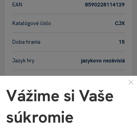
EAN
8590228114129
Katalógové číslo
CJX
Doba hrania
15
Jazyk hry
jazykovo nezávislá
Jazyk pravidiel
SK / CZ
Vážime si Vaše
Počet hráčov
1-2
súkromie
Rok vydania
2025
Vek
6+