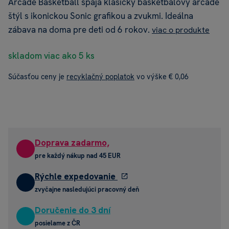
Arcade Basketball spája klasický basketbalový arcade
štýl s ikonickou Sonic grafikou a zvukmi. Ideálna
zábava na doma pre deti od 6 rokov.
viac o produkte
skladom viac ako 5 ks
Súčasťou ceny je
recyklačný poplatok
vo výške € 0,06
Doprava zadarmo,
pre každý nákup nad 45 EUR
Rýchle expedovanie
zvyčajne nasledujúci pracovný deň
Doručenie do 3 dní
posielame z ČR