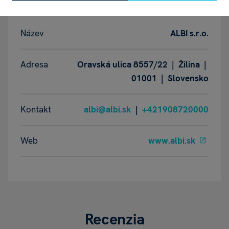
Název
ALBI s.r.o.
Adresa
Oravská ulica 8557/22 | Žilina |
01001 | Slovensko
Kontakt
albi@albi.sk
|
+421908720000
Web
www.albi.sk
Recenzia