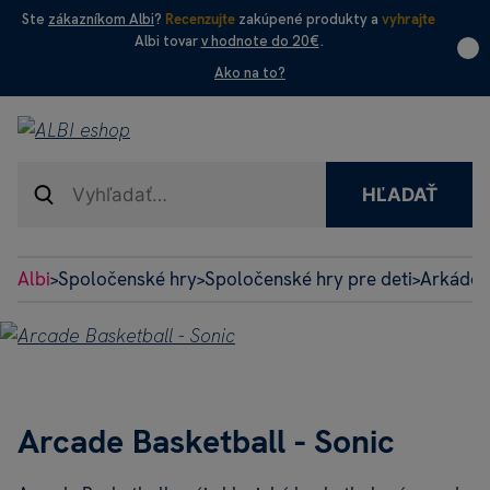
Ste
zákazníkom Albi
?
Recenzujte
zakúpené produkty a
vyhrajte
Albi tovar
v hodnote do 20€
.
Ako na to?
HĽADAŤ
Albi
Spoločenské hry
Spoločenské hry pre deti
Arkádové
>
>
>
Arcade Basketball - Sonic