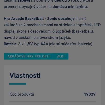
Ideálna
zábava
na doma pre
deti
od 6 rokov, ktorá
premení obyčajný večer na
domácu
mini arénu.
Hra Arcade Basketball - Sonic obsahuje:
hernú
základňu s 2 mechanizmami na strieľanie loptičiek, LED
displej skóre s časovačom, 6 loptičiek (basketball),
návod v českom a slovenskom jazyku.
Batéria:
3 x 1,5V typ AAA (nie sú súčasťou balenia)
ARKÁDOVÉ HRY PRE DETI
ALBI
Vlastnosti
Kód produktu
19039