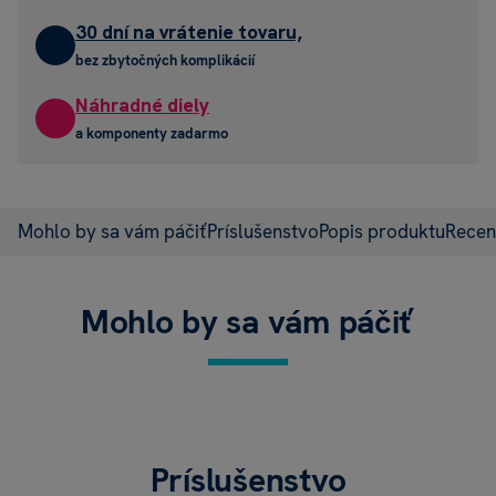
30 dní na vrátenie tovaru,
bez zbytočných komplikácií
Náhradné diely
a komponenty zadarmo
Mohlo by sa vám páčiť
Príslušenstvo
Popis produktu
Recen
Mohlo by sa vám páčiť
Príslušenstvo