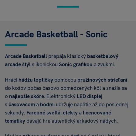
Arcade Basketball - Sonic
Arcade Basketball
prepája klasický
basketbalový
arcade
štýl
s ikonickou
Sonic
grafikou
a zvukmi.
Hráči
hádžu
loptičky
pomocou
pružinových strieľaní
do košov počas časovo obmedzených kôl a snažia sa
o
najlepšie skóre
. Elektronický
LED displej
s
časovačom
a
bodmi
udržuje napätie až do poslednej
sekundy.
Farebné svetlá
,
efekty
a
licencované
tematiky
dávajú hre autentický arkádový nádych.