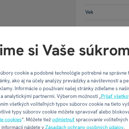
Vek
Balenie pr
ime si Vaše súkrom
Šírka balenia
Hĺbka balenia
úbory cookie a podobné technológie potrebné na správne 
ánky, ako aj na účely analýzy prevádzky a návštevnosti a pe
Výška balenia
klamy. Informácie o používaní našej stránky zdieľame s naši
a analytickými partnermi. Výberom možnosti „
Prijať všetko
Váha balenia
ním všetkých voliteľných typov súborov cookie na tieto vy
otlivé typy súborov cookie môžete spravovať alebo blokov
ie cookies
“. Môžete tiež
odmietnuť
spracovanie voliteľných
 informácií nájdete v
Zásadách ochrany osobných údajov
.