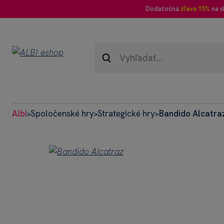
Dodatočná
zľava 15%
na s
Albi
Spoločenské hry
Strategické hry
Bandido Alcatra
>
>
>