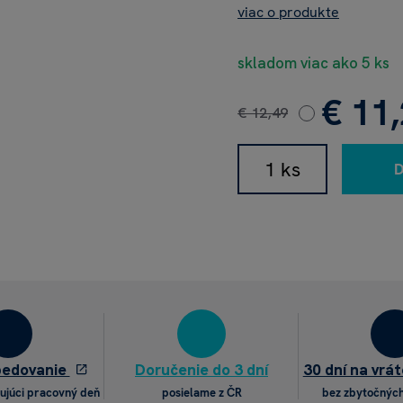
viac o produkte
skladom viac ako 5 ks
€ 11
€ 12,49
pedovanie
Doručenie do 3 dní
30 dní na vrát
ujúci pracovný deň
posielame z ČR
bez zbytočných