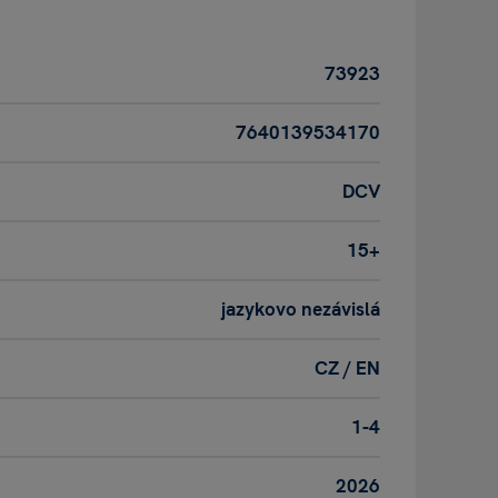
73923
7640139534170
DCV
15+
jazykovo nezávislá
CZ / EN
1-4
2026