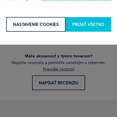
NASTAVENIE COOKIES
PRIJAŤ VŠETKO
Recenzia
Máte skúsenosť s týmto tovarom?
Napíšte recenziu a pomôžte ostatným s výberom.
Pravidlá recenzií
NAPÍSAŤ RECENZIU