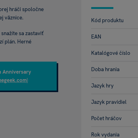
orej hráči spoločne
j väznice.
Kód produktu
snažíte sa zastaviť
EAN
zí plán. Herné
Katalógové číslo
Doba hrania
h Anniversary
megeek.com
)
Jazyk hry
Jazyk pravidiel
Počet hráčov
Rok vydania