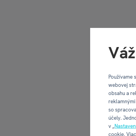
Váž
Používame s
webovej str
obsahu a re
reklamnými 
so spracova
účely. Jedn
v „
Nastaven
cookie. Viac