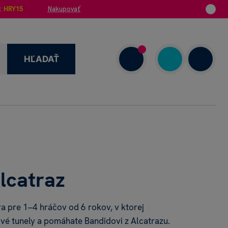
:
HRY15
Nakupovať
HĽADAŤ
enzie
+421 908 720 000
Dnes: 7.00–18.00
lcatraz
a pre 1–4 hráčov od 6 rokov, v ktorej
vé tunely a pomáhate Bandidovi z Alcatrazu.