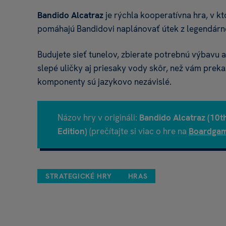
Bandido Alcatraz
je rýchla kooperatívna hra, v kt
pomáhajú Bandidovi naplánovať útek z legendárne
Budujete sieť tunelov, zbierate potrebnú výbavu a 
slepé uličky aj priesaky vody skôr, než vám preka
komponenty sú jazykovo nezávislé.
Názov hry v origináli:
Bandido Alcatraz (10t
Edition)
(prečítajte si viac o hre na
Boardga
STRATEGICKÉ HRY
HRAS