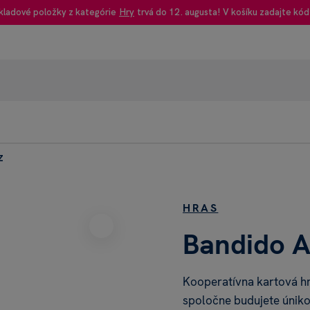
kladové položky z kategórie
Hry
trvá do 12. augusta! V košíku zadajte kód
z
95% rec
Heureka
HRAS
Bandido A
Kooperatívna kartová hr
spoločne budujete úniko