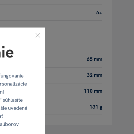
6+
oduktu
ie
65 mm
32 mm
fungovanie
rsonalizácie
110 mm
mi
“ súhlasíte
131 g
ššie uvedené
ať
 súborov