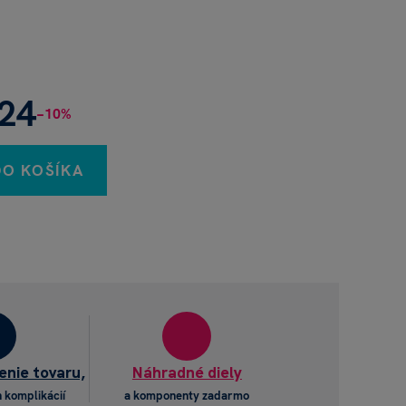
,24
−10%
DO KOŠÍKA
enie tovaru,
Náhradné diely
 komplikácií
a komponenty zadarmo