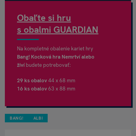
Obaľte si hru
s obalmi GUARDIAN
Na kompletné obalenie kariet hry
Bang!
Kocková hra Nemrtví alebo
živí
budete potrebovať:
29 ks obalov
44 x 68 mm
16 ks obalov
63 x 88 mm
BANG!
ALBI