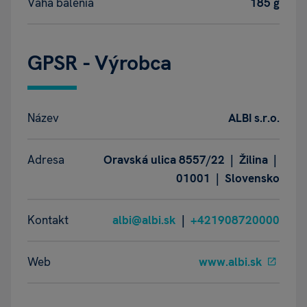
Váha balenia
185 g
GPSR - Výrobca
Název
ALBI s.r.o.
Adresa
Oravská ulica 8557/22 | Žilina |
01001 | Slovensko
Kontakt
albi@albi.sk
|
+421908720000
Web
www.albi.sk