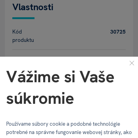
Vlastnosti
Kód
30725
produktu
EAN
8590228045577
Vážime si Vaše
Katalógové
Q7U
číslo
súkromie
Autor hry
Michael Palm /
Lukas Zach
Doba hrania
15-20
Používame súbory cookie a podobné technológie
potrebné na správne fungovanie webovej stránky, ako