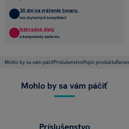
30 dní na vrátenie tovaru,
bez zbytočných komplikácií
Náhradné diely
a komponenty zadarmo
Mohlo by sa vám páčiť
Príslušenstvo
Popis produktu
Recen
Mohlo by sa vám páčiť
Príslušenstvo