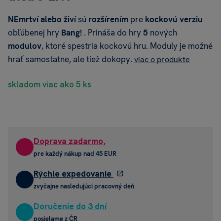
NEmrtví alebo živí
sú
rozšírením
pre
kockovú verziu
obľúbenej hry
Bang!
. Prináša do hry
5
nových
modulov
, ktoré spestria kockovú hru. Moduly je možné
hrať samostatne, ale tiež dokopy.
viac o produkte
skladom viac ako 5 ks
Doprava zadarmo,
pre každý nákup nad 45 EUR
Rýchle expedovanie
zvyčajne nasledujúci pracovný deň
Doručenie do 3 dní
posielame z ČR