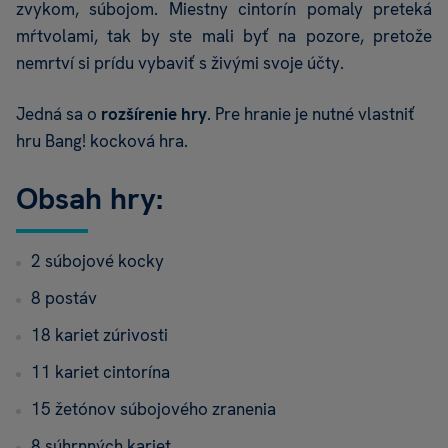
zvykom, súbojom. Miestny cintorín pomaly preteká
mŕtvolami, tak by ste mali byť na pozore, pretože
nemrtví si prídu vybaviť s živými svoje účty.
Jedná sa o
rozšírenie hry
. Pre hranie je nutné vlastniť
hru Bang! kocková hra.
Obsah hry:
2 súbojové kocky
8 postáv
18 kariet zúrivosti
11 kariet cintorína
15 žetónov súbojového zranenia
8 súhrnných kariet