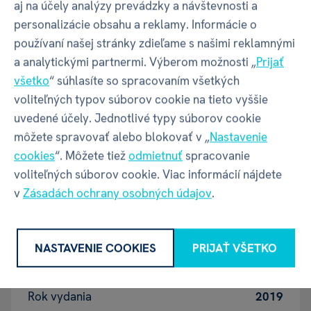
aj na účely analýzy prevádzky a návštevnosti a
Grafika
Riccardo Pieruccini
personalizácie obsahu a reklamy. Informácie o
používaní našej stránky zdieľame s našimi reklamnými
Herné
Hádzanie kockou /
Variabilné
a analytickými partnermi. Výberom možnosti „
Prijať
mechanizmy
hráčske schopnosti /
Tímová hra
všetko
“ súhlasíte so spracovaním všetkých
/
Eliminácia hráčov
voliteľných typov súborov cookie na tieto vyššie
uvedené účely. Jednotlivé typy súborov cookie
Jazyk hry
CZ
môžete spravovať alebo blokovať v „
Nastavenie
cookies
“. Môžete tiež
odmietnuť
spracovanie
Jazyk
SK / CZ
voliteľných súborov cookie. Viac informácií nájdete
pravidiel
v
Zásadách ochrany osobných údajov
.
Počet
3-8
NASTAVENIE COOKIES
PRIJAŤ VŠETKO
hráčov
Rok vydania
2019