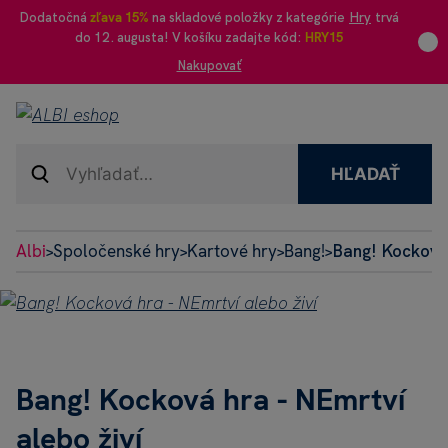
Dodatočná
zľava 15%
na skladové položky z kategórie
Hry
trvá
do 12. augusta! V košíku zadajte kód:
HRY15
Nakupovať
HĽADAŤ
Albi
Spoločenské hry
Kartové hry
Bang!
Bang! Kocková 
>
>
>
>
Bang! Kocková hra - NEmrtví
alebo živí