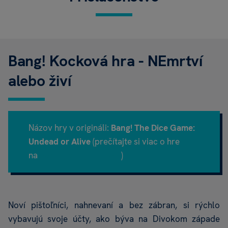
Bang! Kocková hra - NEmrtví
alebo živí
Názov hry v origináli:
Bang! The Dice Game:
Undead or Alive
(prečítajte si viac o hre
na
Boardgamegeek.com
)
Noví pištoľníci, nahnevaní a bez zábran, si rýchlo
vybavujú svoje účty, ako býva na Divokom západe