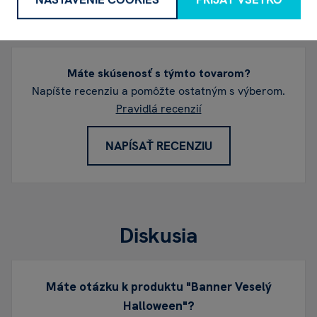
Recenzia
Máte skúsenosť s týmto tovarom?
Napíšte recenziu a pomôžte ostatným s výberom.
Pravidlá recenzií
NAPÍSAŤ RECENZIU
Diskusia
Máte otázku k produktu "Banner Veselý
Halloween"?