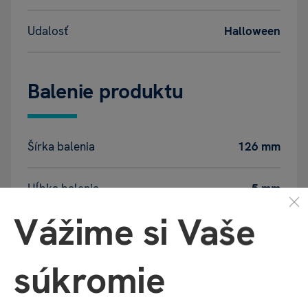
Udalosť
Halloween
Balenie produktu
Šírka balenia
126 mm
Hĺbka balenia
5 mm
Vážime si Vaše
Výška balenia
210 mm
súkromie
Váha balenia
60 g