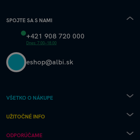
SPOJTE SA S NAMI
+421 908 720 000
Dnes: 7.00–18.00
eshop@albi.sk
VŠETKO O NÁKUPE
Pravidlá uplatňovania zľavových kódov
UŽITOČNÉ INFO
Recenzie a hodnotenia - ako to chodí u nás
Albi predajne
Kariéra v Albi
ODPORÚČAME
Ako vrátim či reklamujem tovar
Deň šťastného štvorlístka