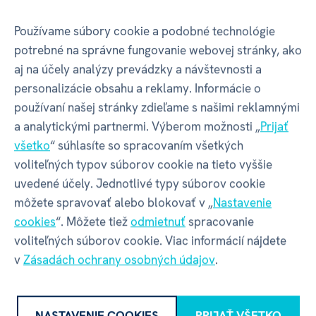
GPSR - Výrobca
Používame súbory cookie a podobné technológie
potrebné na správne fungovanie webovej stránky, ako
aj na účely analýzy prevádzky a návštevnosti a
Název
ALBI s.r.o.
personalizácie obsahu a reklamy. Informácie o
používaní našej stránky zdieľame s našimi reklamnými
Adresa
Oravská ulica 8557/22 | Žilina |
a analytickými partnermi. Výberom možnosti „
Prijať
01001 | Slovensko
všetko
“ súhlasíte so spracovaním všetkých
voliteľných typov súborov cookie na tieto vyššie
uvedené účely. Jednotlivé typy súborov cookie
Kontakt
albi@albi.sk
|
+421908720000
môžete spravovať alebo blokovať v „
Nastavenie
cookies
“. Môžete tiež
odmietnuť
spracovanie
Web
www.albi.sk
voliteľných súborov cookie. Viac informácií nájdete
v
Zásadách ochrany osobných údajov
.
NASTAVENIE COOKIES
PRIJAŤ VŠETKO