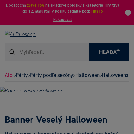
Dodatočná
zľava 15%
na skladové položky z kategórie
Hry
trvá
do 12. augusta! V košíku zadajte kód:
HRY15
Nakupovať
HĽADAŤ
Albi
Párty
Párty podľa sezóny
Halloween
Halloweenske 
>
>
>
>
Banner Veselý Halloween