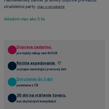
Halloweensky banner je skvelý doplnok pre každú
strašidelnú párty.
viac o produkte
skladom viac ako 5 ks
Doprava zadarmo,
pre každý nákup nad 45 EUR
Rýchle expedovanie
zvyčajne nasledujúci pracovný deň
Doručenie do 3 dní
posielame z ČR
30 dní na vrátenie tovaru,
bez zbytočných komplikácií