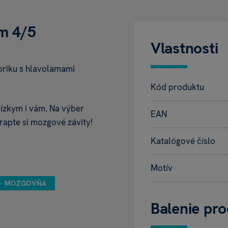
om 4/5
Vlastnosti
oriku s hlavolamami
Kód produktu
lízkym i vám. Na výber
EAN
trapte si mozgové závity!
Katalógové číslo
Motív
 - MOZGOVŇA
Balenie pr