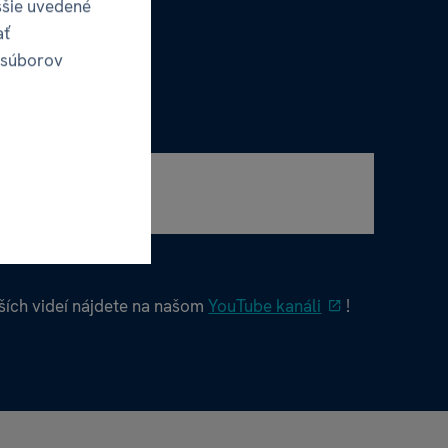
ššie uvedené
ať
 súborov
ích videí nájdete na našom
YouTube kanáli
!