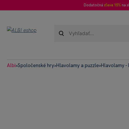
Dodatočná
zľava 15%
na s
Albi
Spoločenské hry
Hlavolamy a puzzle
Hlavolamy -
>
>
>