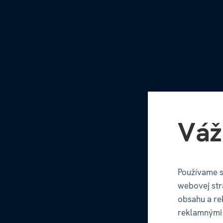
Váž
Používame s
webovej str
obsahu a re
reklamnými 