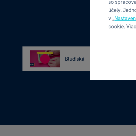
so spracova
účely. Jedn
v „
Nastaven
cookie. Viac
Bludiská