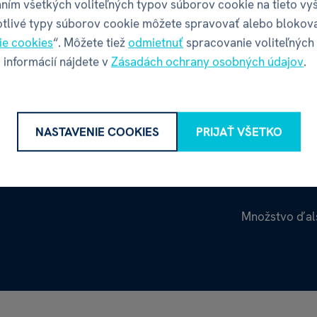
ním všetkých voliteľných typov súborov cookie na tieto vy
otlivé typy súborov cookie môžete spravovať alebo blokov
ie cookies
“. Môžete tiež
odmietnuť
spracovanie voliteľných
 informácií nájdete v
Zásadách ochrany osobných údajov
.
NASTAVENIE COOKIES
PRIJAŤ VŠETKO
Množstvo ďalš