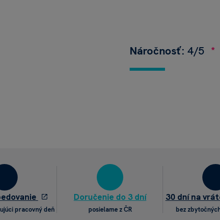
Náročnosť:
4/5
pedovanie
Doručenie do 3 dní
30 dní na vrát
ujúci pracovný deň
posielame z ČR
bez zbytočných