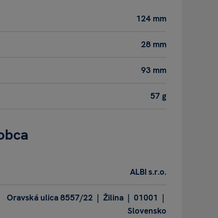
124 mm
28 mm
93 mm
57 g
obca
ALBI s.r.o.
Oravská ulica 8557/22 | Žilina | 01001 |
Slovensko