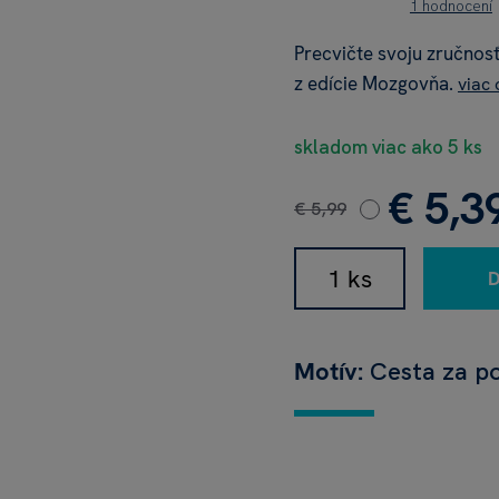
1 hodnocení
Precvičte svoju zručnos
z edície Mozgovňa.
viac
skladom viac ako 5 ks
€ 5,3
€ 5,99
Motív:
Cesta za 