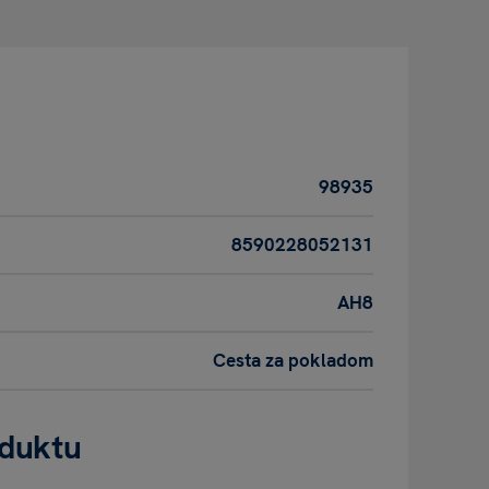
98935
8590228052131
AH8
Cesta za pokladom
oduktu