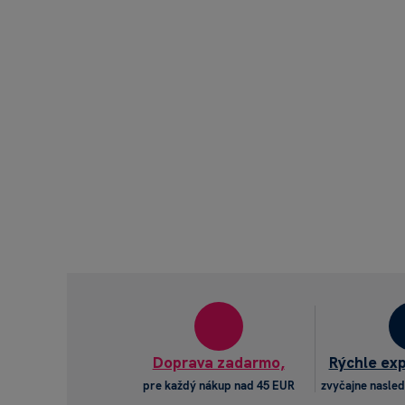
Doprava zadarmo,
Rýchle ex
pre každý nákup nad 45 EUR
zvyčajne nasled