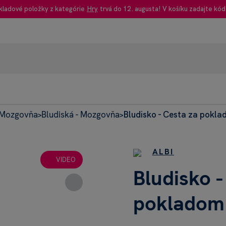
kladové položky z kategórie
Hry
trvá do 12. augusta! V košíku zadajte kód
 Mozgovňa
Bludiská - Mozgovňa
Bludisko - Cesta za pokla
95% rec
>
>
Heureka
ALBI
VIDEO
Bludisko -
pokladom