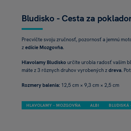
Bludisko - Cesta za poklad
Precvičte svoju zručnosť, pozornosť a jemnú mot
z
edície Mozgovňa
.
Hlavolamy Bludisko
určite urobia radosť vašim b
máte z 3 rôznych druhov vyrobených z
dreva
. Po
Rozmery balenia:
12,5 cm × 9,3 cm × 2,5 cm
HLAVOLAMY - MOZGOVŇA
ALBI
BLUDISKÁ