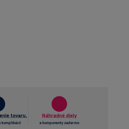
enie tovaru,
Náhradné diely
 komplikácií
a komponenty zadarmo