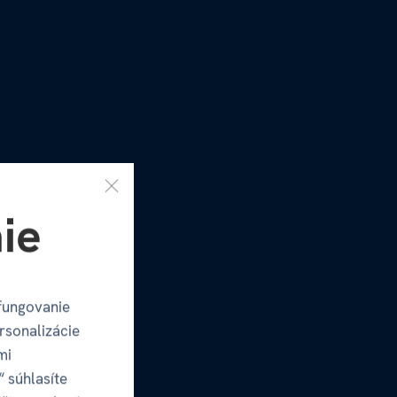
ie
fungovanie
rsonalizácie
mi
“ súhlasíte