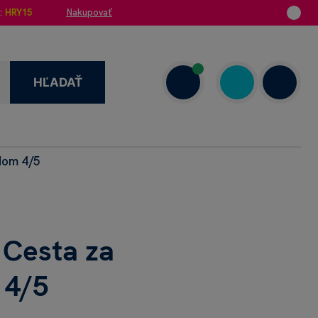
:
HRY15
Nakupovať
HĽADAŤ
dom 4/5
enzie
+421 908 720 000
Dnes: 7.00–18.00
 Cesta za
 4/5