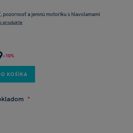
ť, pozornosť a jemnú motoriku s hlavolamami
 o produkte
9
−10%
DO KOŠÍKA
pokladom