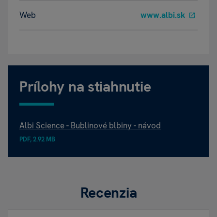
Web
www.albi.sk
Prílohy na stiahnutie
Albi Science - Bublinové blbiny - návod
PDF, 2.92 MB
Recenzia