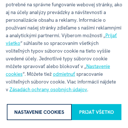
Kód produktu
63912
potrebné na správne fungovanie webovej stránky, ako
aj na účely analýzy prevádzky a návštevnosti a
personalizácie obsahu a reklamy. Informácie o
EAN
8590228096470
používaní našej stránky zdieľame s našimi reklamnými
a analytickými partnermi. Výberom možnosti „
Prijať
Katalógové číslo
A5R
všetko
“ súhlasíte so spracovaním všetkých
voliteľných typov súborov cookie na tieto vyššie
Vek
6+
uvedené účely. Jednotlivé typy súborov cookie
môžete spravovať alebo blokovať v „
Nastavenie
cookies
“. Môžete tiež
odmietnuť
spracovanie
Balenie produktu
voliteľných súborov cookie. Viac informácií nájdete
v
Zásadách ochrany osobných údajov
.
Šírka balenia
255 mm
NASTAVENIE COOKIES
PRIJAŤ VŠETKO
Hĺbka balenia
67 mm