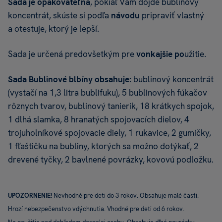
Sada je opakovateľná
, pokiaľ Vám dôjde bublinový
koncentrát, skúste si podľa
návodu
pripraviť vlastný
a otestuje, ktorý je lepší.
Sada je určená predovšetkým pre
vonkajšie po
užitie.
Sada Bublinové blbíny obsahuje:
bublinový koncentrát
(vystačí na 1,3 litra bublifuku), 5 bublinových fúkačov
rôznych tvarov, bublinový tanierik, 18 krátkych spojok,
1 dlhá slamka, 8 hranatých spojovacích dielov, 4
trojuholníkové spojovacie diely, 1 rukavice, 2 gumičky,
1 fľaštičku na bubliny, ktorých sa možno dotýkať, 2
drevené tyčky, 2 bavlnené povrázky, kovovú podložku.
UPOZORNENIE!
Nevhodné pre deti do 3 rokov. Obsahuje malé časti.
Hrozí nebezpečenstvo vdýchnutia. Vhodné pre deti od 6 rokov.