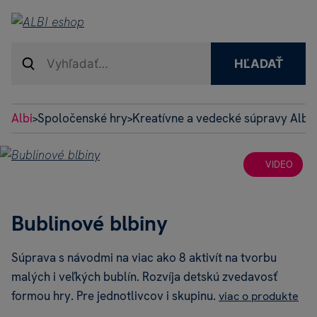
HĽADAŤ
Albi
Spoločenské hry
Kreatívne a vedecké súpravy Albi 
>
>
VIDEO
Bublinové blbiny
Súprava s návodmi na viac ako 8 aktivít na tvorbu
malých i veľkých bublín. Rozvíja detskú zvedavosť
formou hry. Pre jednotlivcov i skupinu.
viac o produkte