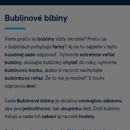
Bublinové blbiny
Viete prečo sú
bubliny
vždy okrúhle? Prečo sa
v bublinách pohybujú
farby
? Aj na to nájdete v tejto
kúzelnej sade
odpoveď. Vytvorte
extrémne veľké
bubliny
, skúšajte bublinky
chytať
do ruky, vytvorte
bublinovú kocku
, alebo si na prst nachytajte
bublinkovú reťaz
. Že to nie je možné? S touto
súpravou
áno
!
Sada
Bublinové blbíny
je skvelou
vonkajšou zábavou
ako pre
jednotlivcov
, tak
skupinku
detí. Deti bubliny
milujú a sada ich
zabaví
aj na celé
hodiny
.