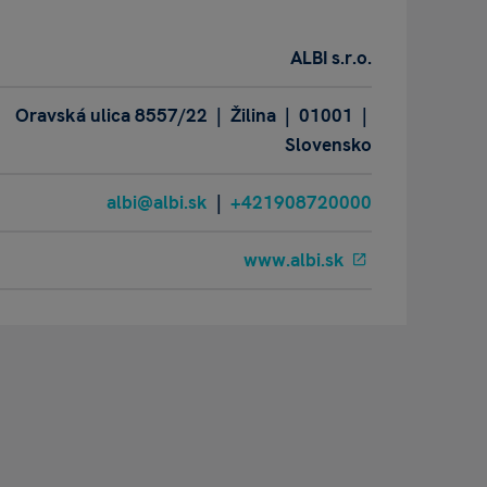
ALBI s.r.o.
Oravská ulica 8557/22 | Žilina | 01001 |
Slovensko
albi@albi.sk
|
+421908720000
www.albi.sk