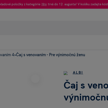
kladové položky z kategórie
Hry
trvá do 12. augusta! V košíku zadajte kód
ovaním 4
Čaj s venovaním - Pre výnimočnú ženu
95% recenzie
>
+42
Heureka
Dnes: 
ALBI
Čaj s ven
výnimočn