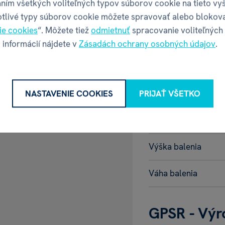
ním všetkých voliteľných typov súborov cookie na tieto vy
omere cca 4 až 5
Motív
otlivé typy súborov cookie môžete spravovať alebo blokov
 lúhovať 5 až 7 minút
ie cookies
“. Môžete tiež
odmietnuť
spracovanie voliteľných
 informácií nájdete v
Zásadách ochrany osobných údajov
.
Balenie pr
NASTAVENIE COOKIES
PRIJAŤ VŠETKO
Šírka balenia
JE S VENOVANÍM 4
Hĺbka balenia
Výška balenia
Váha balenia
GPSR - Výr