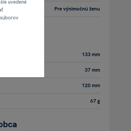
ššie uvedené
Pre výnimočnú ženu
ať
 súborov
oduktu
133 mm
37 mm
120 mm
67 g
obca