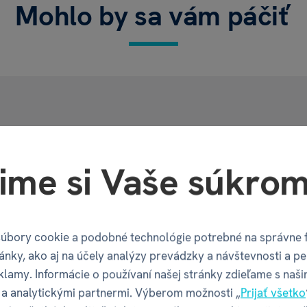
Mohlo by sa vám páčiť
močnú ženu
Vlastnosti
ime si Vaše súkrom
akytníkom
bez ibišteka.
Kód produktu
rónia - plod, červená repa
úbory cookie a podobné technológie potrebné na správne 
rodná aróma malinová,
EAN
ánky, ako aj na účely analýzy prevádzky a návštevnosti a pe
kvet, ruža - kvet, lupene.
klamy. Informácie o používaní našej stránky zdieľame s naši
Katalógové číslo
a analytickými partnermi. Výberom možnosti „
Prijať všetko