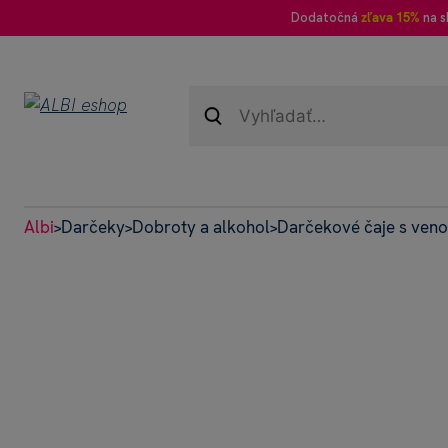
Dodatočná
zľava 15%
na s
Albi
Darčeky
Dobroty a alkohol
Darčekové čaje s ven
>
>
>