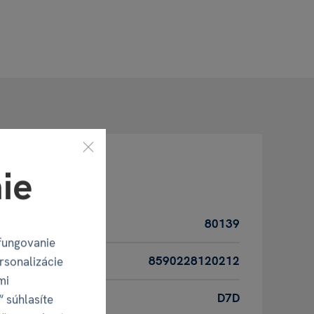
ie
80139
fungovanie
8590228120212
rsonalizácie
mi
D7D
“ súhlasíte