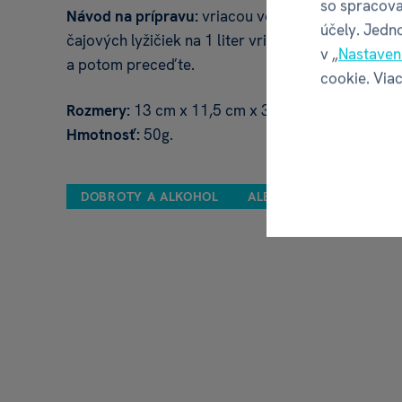
so spracova
Návod na prípravu:
vriacou vodou zalejte čaj v p
účely. Jedn
čajových lyžičiek na 1 liter vriacej vody. Nechajte
v „
Nastaven
a potom preceďte.
cookie. Viac
Rozmery:
13 cm x 11,5 cm x 3,5 cm.
Hmotnosť:
50g.
DOBROTY A ALKOHOL
ALBI
DARČEKOVÉ ČA