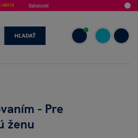
:
HRY15
Nakupovať
HĽADAŤ
1 908 720 000
7.00–18.00
ovaním - Pre
ú ženu