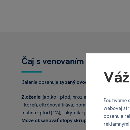
Čaj s venovaním - Pre výni
Váž
Balenie obsahuje
sypaný ovocný čaj – malina s r
Zloženie:
jablko - plod, hrozienka, šípka - plod, a
Používame s
- koreň, citrónová tráva, pomarančová kôra, prí
webovej str
malina - plod (1%), rakytník - plod (1%), nevädza - 
obsahu a re
Môže obsahovať stopy škrupinových plodov.
reklamnými 