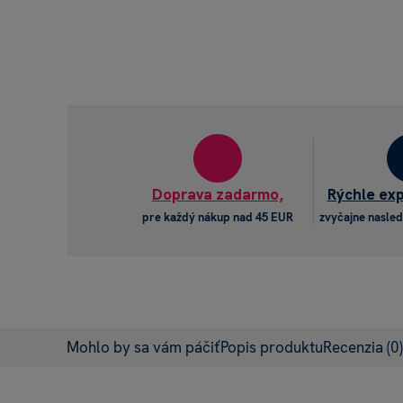
Doprava zadarmo,
Rýchle ex
pre každý nákup nad 45 EUR
zvyčajne nasled
Mohlo by sa vám páčiť
Popis produktu
Recenzia
(0)