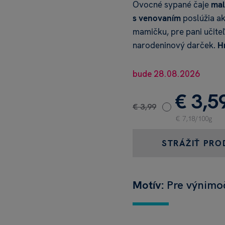
Ovocné sypané čaje
mal
s venovaním
poslúžia a
mamičku, pre pani učiteľ
narodeninový darček.
H
bude 28.08.2026
€ 3,5
€ 3,99
€ 7,18/100g
STRÁŽIŤ PRO
Motív:
Pre výnimo