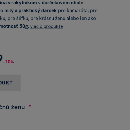
ina s rakytníkom
v
darčekovom obale
ko
milý a praktický darček
pre kamaráta, pre
ku, pre šéfku, pre krásnu ženu alebo len ako
motnosť 50g
.
viac o produkte
9
−10%
DUKT
čnú ženu