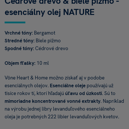
Cédrové drevo & biele pižmo -
esenciálny olej NATURE
Vrchné tóny:
Bergamot
Stredné tóny:
Biele pižmo
Spodné tóny:
Cédrové drevo
Objem fľašky:
10 ml
Vône Heart & Home možno získať aj v podobe
esenciálnych olejov.
Esenciálne oleje
používajú už
tisíce rokov tí, ktorí hľadajú
úľavu od úzkosti
. Sú to
mimoriadne koncentrované vonné extrakty
. Napríklad
na výrobu jednej libry levanduľového esenciálneho
oleja je potrebných 222 libier levanduľových kvetov.