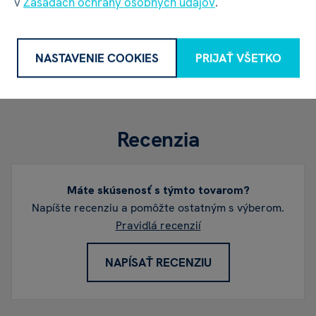
v
Zásadách ochrany osobných údajov
.
Váha balenia
60 g
NASTAVENIE COOKIES
PRIJAŤ VŠETKO
Recenzia
Máte skúsenosť s týmto tovarom?
Napíšte recenziu a pomôžte ostatným s výberom.
Pravidlá recenzií
NAPÍSAŤ RECENZIU