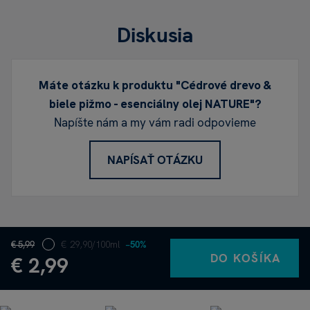
Diskusia
Máte otázku k produktu "Cédrové drevo &
biele pižmo - esenciálny olej NATURE"?
Napíšte nám a my vám radi odpovieme
NAPÍSAŤ OTÁZKU
€ 5,99
€ 29,90/100ml
−50%
DO KOŠÍKA
€ 2,99