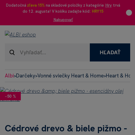
Dodatočná
zľava 15%
na skladové položky z kategórie
Hry
trvá
do 12. augusta! V košíku zadajte kód:
HRY15
Nakupovať
HĽADAŤ
Albi
Darčeky
Vonné sviečky Heart & Home
Heart & Ho
>
>
>
−50 %
Cédrové drevo & biele pižmo -