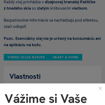
Každý olej prichádza v
dizajnovej hranatej fľaštičke
z hnedého skla
so
zlatým
šróbovacím
viečkom
.
Bezpečnostné informácie sa nachádzajú pod etiketou,
stačí odlepiť.
Pozn.: Esenciálny olej nie je určený na konzumáciu ani
na aplikáciu na kožu.
VONNÉ OLEJE NATURE
HEART & HOME
Vlastnosti
Vážime si Vaše
Kód produktu
20357