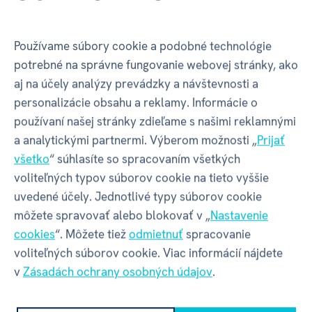
Používame súbory cookie a podobné technológie
GPSR - Výrobca
potrebné na správne fungovanie webovej stránky, ako
aj na účely analýzy prevádzky a návštevnosti a
personalizácie obsahu a reklamy. Informácie o
Název
ALBI s.r.o.
používaní našej stránky zdieľame s našimi reklamnými
a analytickými partnermi. Výberom možnosti „
Prijať
Adresa
Oravská ulica 8557/22 | Žilina |
všetko
“ súhlasíte so spracovaním všetkých
01001 | Slovensko
voliteľných typov súborov cookie na tieto vyššie
uvedené účely. Jednotlivé typy súborov cookie
môžete spravovať alebo blokovať v „
Nastavenie
Kontakt
albi@albi.sk
|
+421908720000
cookies
“. Môžete tiež
odmietnuť
spracovanie
voliteľných súborov cookie. Viac informácií nájdete
Web
www.albi.sk
v
Zásadách ochrany osobných údajov
.