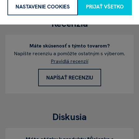
NASTAVENIE COOKIES
PRIJAŤ VŠETKO
Recenzia
Máte skúsenosť s týmto tovarom?
Napíšte recenziu a pomôžte ostatným s výberom.
Pravidlá recenzií
NAPÍSAŤ RECENZIU
Diskusia