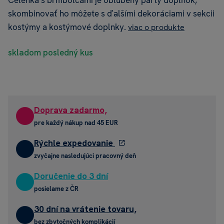
Čelenka s brmbolcami je obľúbený párty doplnok,
skombinovať ho môžete s ďalšími dekoráciami v sekcii
kostýmy a kostýmové doplnky.
viac o produkte
skladom posledný kus
Doprava zadarmo,
pre každý nákup nad 45 EUR
Rýchle expedovanie
zvyčajne nasledujúci pracovný deň
Doručenie do 3 dní
posielame z ČR
30 dní na vrátenie tovaru,
bez zbytočných komplikácií