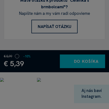
Máte otázku k produktu "Čelenka s
brmbolcami"?
Napíšte nám a my vám radi odpovieme
NAPÍSAŤ OTÁZKU
€ 5,99
−10%
DO KOŠÍKA
€ 5,39
Aj nás baví
Instagram.