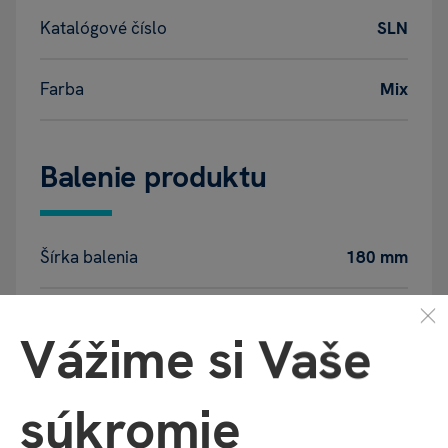
Katalógové číslo
SLN
Farba
Mix
Balenie produktu
Šírka balenia
180 mm
Hĺbka balenia
40 mm
Vážime si Vaše
Výška balenia
230 mm
súkromie
Váha balenia
42 g