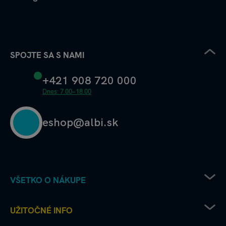
SPOJTE SA S NAMI
+421 908 720 000
Dnes: 7.00–18.00
eshop@albi.sk
VŠETKO O NÁKUPE
Pravidlá uplatňovania zľavových kódov
UŽITOČNÉ INFO
Recenzie a hodnotenia - ako to chodí u nás