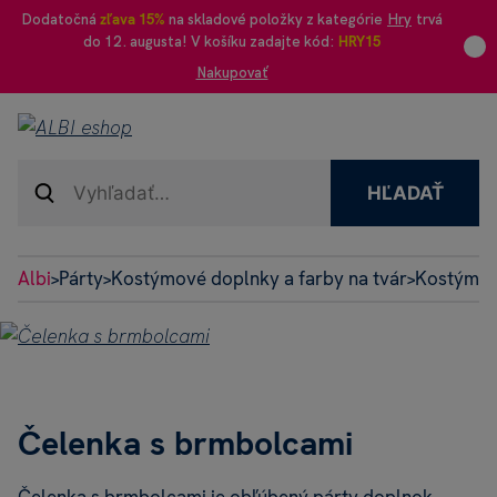
Dodatočná
zľava 15%
na skladové položky z kategórie
Hry
trvá
do 12. augusta! V košíku zadajte kód:
HRY15
Nakupovať
HĽADAŤ
Albi
Párty
Kostýmové doplnky a farby na tvár
Kostýmov
>
>
>
Čelenka s brmbolcami