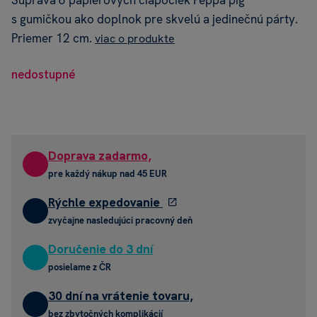
Súprava 6 papierových čiapočiek Peppa pig
s gumičkou ako doplnok pre skvelú a jedinečnú párty.
Priemer 12 cm.
viac o produkte
nedostupné
Doprava zadarmo,
pre každý nákup nad 45 EUR
Rýchle expedovanie
zvyčajne nasledujúci pracovný deň
Doručenie do 3 dní
posielame z ČR
30 dní na vrátenie tovaru,
bez zbytočných komplikácií