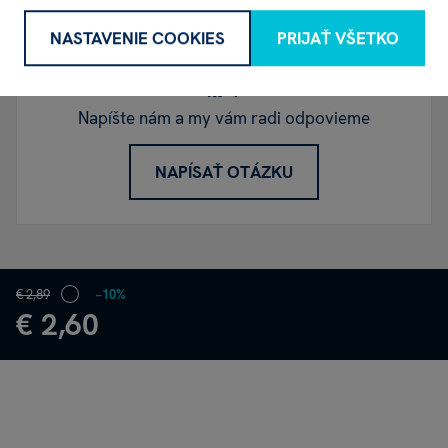
NASTAVENIE COOKIES
PRIJAŤ VŠETKO
Máte otázku k produktu "Čiapky Peppa Pig 6
ks"?
Napíšte nám a my vám radi odpovieme
NAPÍSAŤ OTÁZKU
€ 2,89
−10%
€ 2,60