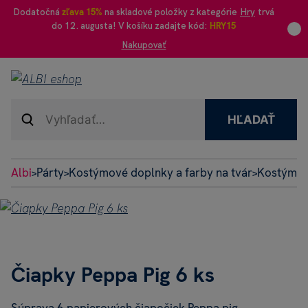
Dodatočná
zľava 15%
na skladové položky z kategórie
Hry
trvá
do 12. augusta! V košíku zadajte kód:
HRY15
Nakupovať
HĽADAŤ
Albi
Párty
Kostýmové doplnky a farby na tvár
Kostýmov
>
>
>
Čiapky Peppa Pig 6 ks