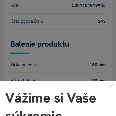
EAN
5201184919965
Katalógové číslo
S4S
Balenie produktu
Šírka balenia
180 mm
Hĺbka balenia
10 mm
Vážime si Vaše
Výška balenia
260 mm
súkromie
Váha balenia
50 g