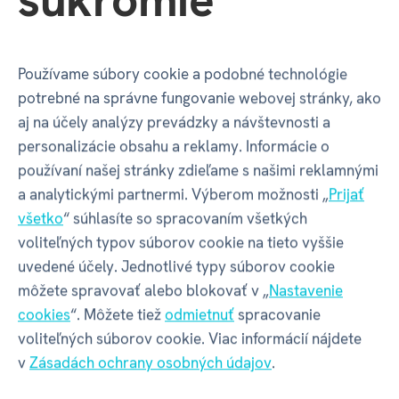
Používame súbory cookie a podobné technológie
potrebné na správne fungovanie webovej stránky, ako
Recenzia
aj na účely analýzy prevádzky a návštevnosti a
personalizácie obsahu a reklamy. Informácie o
používaní našej stránky zdieľame s našimi reklamnými
Máte skúsenosť s týmto tovarom?
a analytickými partnermi. Výberom možnosti „
Prijať
Napíšte recenziu a pomôžte ostatným s výberom.
všetko
“ súhlasíte so spracovaním všetkých
Pravidlá recenzií
voliteľných typov súborov cookie na tieto vyššie
uvedené účely. Jednotlivé typy súborov cookie
NAPÍSAŤ RECENZIU
môžete spravovať alebo blokovať v „
Nastavenie
cookies
“. Môžete tiež
odmietnuť
spracovanie
voliteľných súborov cookie. Viac informácií nájdete
v
Zásadách ochrany osobných údajov
.
Diskusia