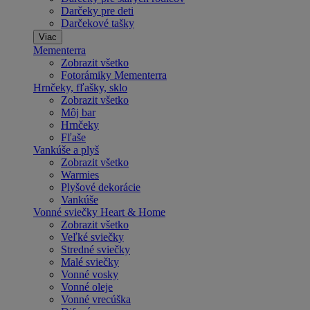
Darčeky pre deti
Darčekové tašky
Viac
Mementerra
Zobrazit všetko
Fotorámiky Mementerra
Hrnčeky, fľašky, sklo
Zobrazit všetko
Môj bar
Hrnčeky
Fľaše
Vankúše a plyš
Zobrazit všetko
Warmies
Plyšové dekorácie
Vankúše
Vonné sviečky Heart & Home
Zobrazit všetko
Veľké sviečky
Stredné sviečky
Malé sviečky
Vonné vosky
Vonné oleje
Vonné vrecúška