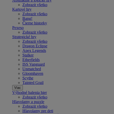
Abstraktné a logické hry
Zobrazit všetko
Kartové hry
Zobrazit všetko
Bang!
Čierne historky
Pexeso
Zobrazit všetko
Strategické hry
Zobrazit všetko
Dragon Eclipse
Apex Legends
Stalker
Etherfields
ISS Vanguard
Unmatched
Gloomhaven
Scythe
Tainted Grail
Viac
Výhodné balenia hier
Zobrazit všetko
Hlavolamy a puzzle
Zobrazit všetko
Hlavolamy pre deti