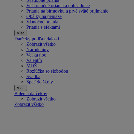
Svadobné priania
Veľkonočné priania a pohľadnice
Priania na birmovku a prvé sväté prijímanie
Obálky na peniaze
Vianočné priania
Priania s efektami
Viac
Darčeky podľa udalosti
Zobrazit všetko
Narodeniny
Veľká noc
Valentín
MDŽ
Rozlúčka so slobodou
Svadba
Späť do školy
Viac
Balenia darčekov
Zobrazit všetko
Zobrazit všetko