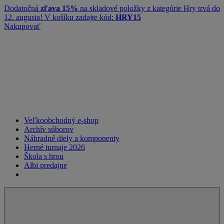
Dodatočná
zľava 15%
na skladové položky z kategórie
Hry
trvá do
12. augusta! V košíku zadajte kód:
HRY15
Nakupovať
Veľkoobchodný e-shop
Archív súborov
Náhradné diely a komponenty
Herné turnaje 2026
Škola s hrou
Albi predajne