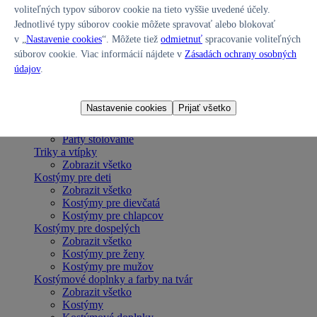
voliteľných typov súborov cookie na tieto vyššie uvedené účely.
Zobrazit všetko
Párty sety
Jednotlivé typy súborov cookie môžete spravovať alebo blokovať
Piňaty
v „
Nastavenie cookies
“. Môžete tiež
odmietnuť
spracovanie voliteľných
Girlandy
súborov cookie. Viac informácií nájdete v
Zásadách ochrany osobných
Lampióny
údajov
.
Bannery
Závesné dekorácie
Konfety, serpentíny a frkačky
Nastavenie cookies
Prijať všetko
Tortové sviečky
Fontány a prskavky
Párty stolovanie
Triky a vtípky
Zobrazit všetko
Kostýmy pre deti
Zobrazit všetko
Kostýmy pre dievčatá
Kostýmy pre chlapcov
Kostýmy pre dospelých
Zobrazit všetko
Kostýmy pre ženy
Kostýmy pre mužov
Kostýmové doplnky a farby na tvár
Zobrazit všetko
Kostýmy