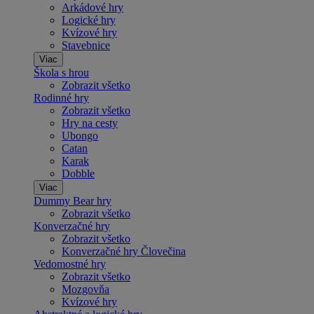
Arkádové hry
Logické hry
Kvízové hry
Stavebnice
Viac
Škola s hrou
Zobrazit všetko
Rodinné hry
Zobrazit všetko
Hry na cesty
Ubongo
Catan
Karak
Dobble
Viac
Dummy Bear hry
Zobrazit všetko
Konverzačné hry
Zobrazit všetko
Konverzačné hry Človečina
Vedomostné hry
Zobrazit všetko
Mozgovňa
Kvízové hry