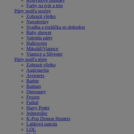
Kostýmové doplnky
Farby na tvár a telo
Párty podľa sezóny
Zobrazit všetko
Narodeniny
Svadba a rozlúčka so slobodou
Baby shower
Valentín párty
Halloween
Mikuláš/Vianoce
Vianoce a Silvester
Párty podľa témy
Zobrazit všetko
Autá/stavba
Avengers
Barbie
Batman
Dinosaury
Frozen
Futbal
Harry Potter
Jednorožec
K-Pop Demon Hunters
Labková patrola
LOL