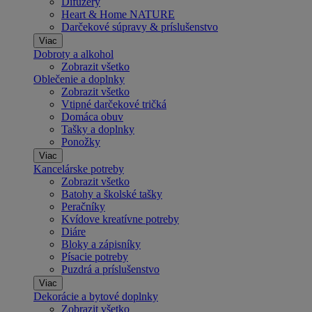
Difuzéry
Heart & Home NATURE
Darčekové súpravy & príslušenstvo
Viac
Dobroty a alkohol
Zobrazit všetko
Oblečenie a doplnky
Zobrazit všetko
Vtipné darčekové tričká
Domáca obuv
Tašky a doplnky
Ponožky
Viac
Kancelárske potreby
Zobrazit všetko
Batohy a školské tašky
Peračníky
Kvídove kreatívne potreby
Diáre
Bloky a zápisníky
Písacie potreby
Puzdrá a príslušenstvo
Viac
Dekorácie a bytové doplnky
Zobrazit všetko