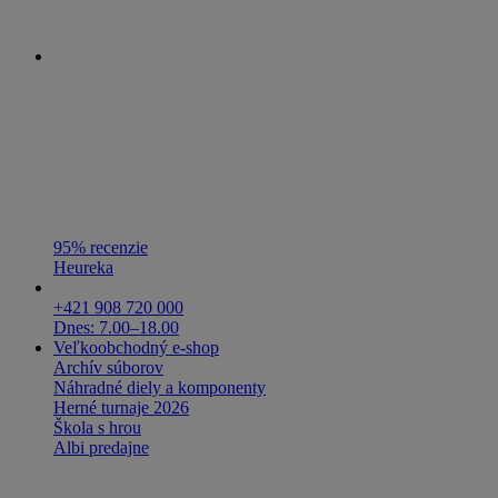
95% recenzie
Heureka
+421 908 720 000
Dnes: 7.00–18.00
Veľkoobchodný e-shop
Archív súborov
Náhradné diely a komponenty
Herné turnaje 2026
Škola s hrou
Albi predajne