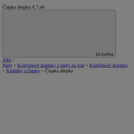
Čiapka sliepka:
€ 7,46
Do košíka
Albi
>
Párty
>
Kostýmové doplnky a farby na tvár
>
Kostýmové doplnky
>
Klobúky a čiapky
>
Čiapka sliepka