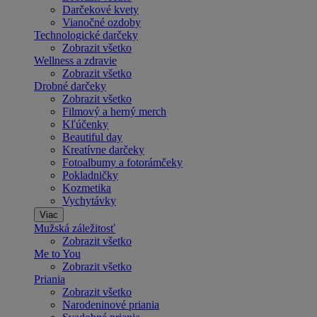
Darčekové kvety
Vianočné ozdoby
Technologické darčeky
Zobrazit všetko
Wellness a zdravie
Zobrazit všetko
Drobné darčeky
Zobrazit všetko
Filmový a herný merch
Kľúčenky
Beautiful day
Kreatívne darčeky
Fotoalbumy a fotorámčeky
Pokladničky
Kozmetika
Vychytávky
Viac
Mužská záležitosť
Zobrazit všetko
Me to You
Zobrazit všetko
Priania
Zobrazit všetko
Narodeninové priania