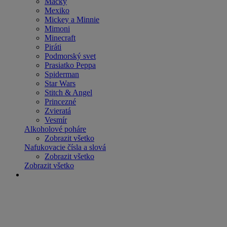
Mačky
Mexiko
Mickey a Minnie
Mimoni
Minecraft
Piráti
Podmorský svet
Prasiatko Peppa
Spiderman
Star Wars
Stitch & Angel
Princezné
Zvieratá
Vesmír
Alkoholové poháre
Zobrazit všetko
Nafukovacie čísla a slová
Zobrazit všetko
Zobrazit všetko