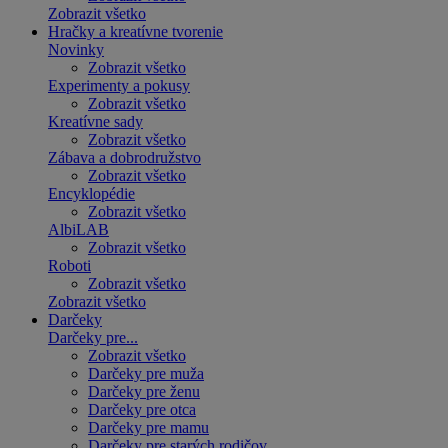
Zobrazit všetko
Hračky a kreatívne tvorenie
Novinky
Zobrazit všetko
Experimenty a pokusy
Zobrazit všetko
Kreatívne sady
Zobrazit všetko
Zábava a dobrodružstvo
Zobrazit všetko
Encyklopédie
Zobrazit všetko
AlbiLAB
Zobrazit všetko
Roboti
Zobrazit všetko
Zobrazit všetko
Darčeky
Darčeky pre...
Zobrazit všetko
Darčeky pre muža
Darčeky pre ženu
Darčeky pre otca
Darčeky pre mamu
Darčeky pre starých rodičov