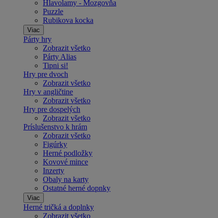
Hlavolamy - Mozgovňa
Puzzle
Rubikova kocka
Viac
Párty hry
Zobrazit všetko
Párty Alias
Tipni si!
Hry pre dvoch
Zobrazit všetko
Hry v angličtine
Zobrazit všetko
Hry pre dospelých
Zobrazit všetko
Príslušenstvo k hrám
Zobrazit všetko
Figúrky
Herné podložky
Kovové mince
Inzerty
Obaly na karty
Ostatné herné dopnky
Viac
Herné tričká a doplnky
Zobrazit všetko