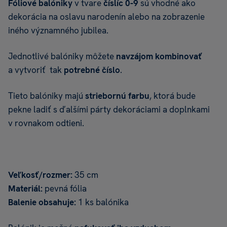
Fóliové balóniky
v tvare
číslíc 0-9
sú vhodné ako
dekorácia na oslavu narodenín alebo na zobrazenie
iného významného jubilea.
Jednotlivé balóniky môžete
navzájom kombinovať
a vytvoriť tak
potrebné číslo
.
Tieto balóniky majú
striebornú farbu
, ktorá bude
pekne ladiť s ďalšími párty dekoráciami a doplnkami
v rovnakom odtieni.
Veľkosť/rozmer:
35 cm
Materiál:
pevná fólia
Balenie obsahuje:
1 ks balónika