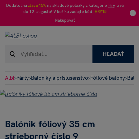
Dodatočná
zľava 15%
na skladové položky z kategórie
Hry
trvá
do 12. augusta! V košíku zadajte kód:
HRY15
Nakupovať
HĽADAŤ
Albi
Párty
Balóniky a príslušenstvo
Fóliové balóny
Balón
>
>
>
>
Balónik fóliový 35 cm
strieborný číslo 9