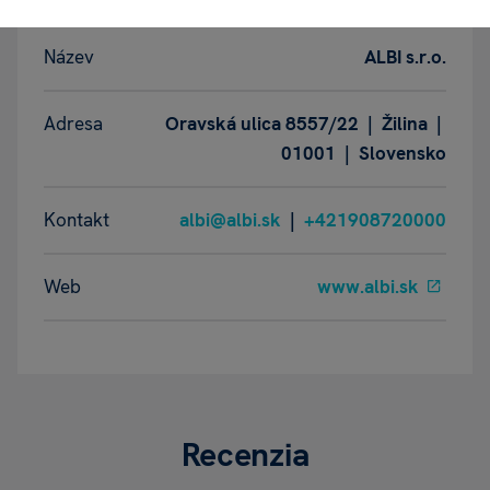
Název
ALBI s.r.o.
Adresa
Oravská ulica 8557/22 | Žilina |
01001 | Slovensko
Kontakt
albi@albi.sk
|
+421908720000
Web
www.albi.sk
Recenzia