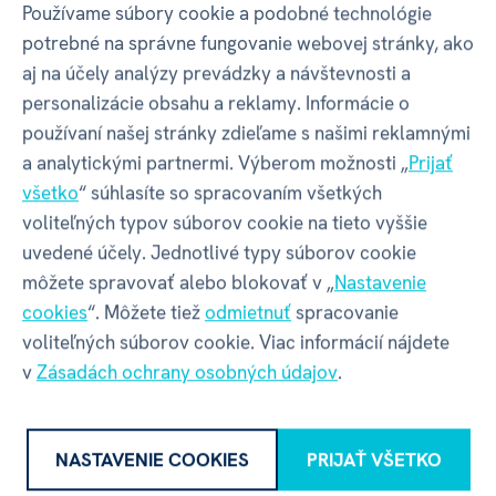
Používame súbory cookie a podobné technológie
potrebné na správne fungovanie webovej stránky, ako
Balenie produktu
aj na účely analýzy prevádzky a návštevnosti a
personalizácie obsahu a reklamy. Informácie o
používaní našej stránky zdieľame s našimi reklamnými
a analytickými partnermi. Výberom možnosti „
Prijať
Šírka balenia
120 mm
všetko
“ súhlasíte so spracovaním všetkých
voliteľných typov súborov cookie na tieto vyššie
Hĺbka balenia
4 mm
uvedené účely. Jednotlivé typy súborov cookie
môžete spravovať alebo blokovať v „
Nastavenie
Výška balenia
155 mm
cookies
“. Môžete tiež
odmietnuť
spracovanie
voliteľných súborov cookie. Viac informácií nájdete
Váha balenia
17 g
v
Zásadách ochrany osobných údajov
.
GPSR - Výrobca
NASTAVENIE COOKIES
PRIJAŤ VŠETKO