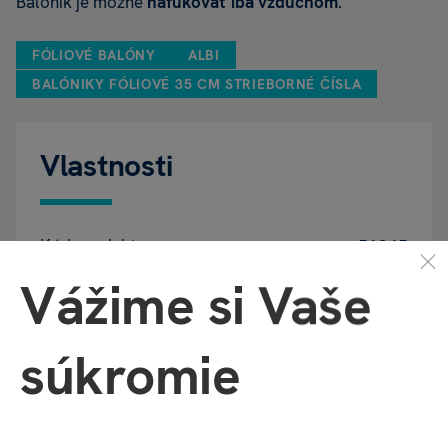
Balónik je možné
nafukovať iba vzduchom
.
FÓLIOVÉ BALÓNY
ALBI
BALÓNIKY FÓLIOVÉ 35 CM STRIEBORNÉ ČÍSLA
Vlastnosti
Kód produktu
56345
Vážime si Vaše
EAN
5902230772656
súkromie
Katalógové číslo
B2E
Motív
Číslo 9