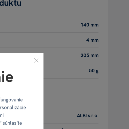
oduktu
140 mm
4 mm
205 mm
ie
50 g
obca
fungovanie
rsonalizácie
mi
ALBI s.r.o.
“ súhlasíte