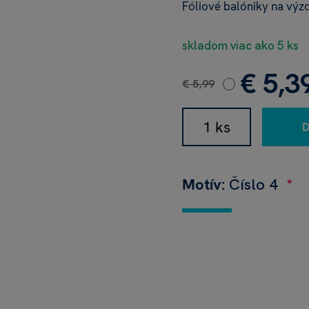
Fóliové balóniky na výz
skladom viac ako 5 ks
€ 5,3
€ 5,99
Motív:
Číslo 4