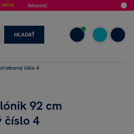
:
HRY15
Nakupovať
HĽADAŤ
trieborný číslo 4
enzie
+421 908 720 000
Dnes: 7.00–18.00
alónik 92 cm
 číslo 4