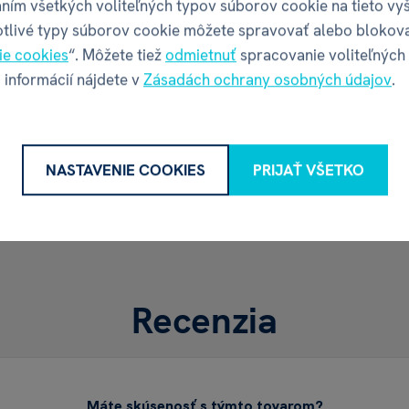
ním všetkých voliteľných typov súborov cookie na tieto vy
Adresa
otlivé typy súborov cookie môžete spravovať alebo blokov
ie cookies
“. Môžete tiež
odmietnuť
spracovanie voliteľných
Kontakt
 informácií nájdete v
Zásadách ochrany osobných údajov
.
Web
NASTAVENIE COOKIES
PRIJAŤ VŠETKO
Recenzia
Máte skúsenosť s týmto tovarom?