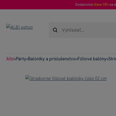
Dodatočná
zľava 15%
na s
Albi
Párty
Balóniky a príslušenstvo
Fóliové balóny
Str
>
>
>
>