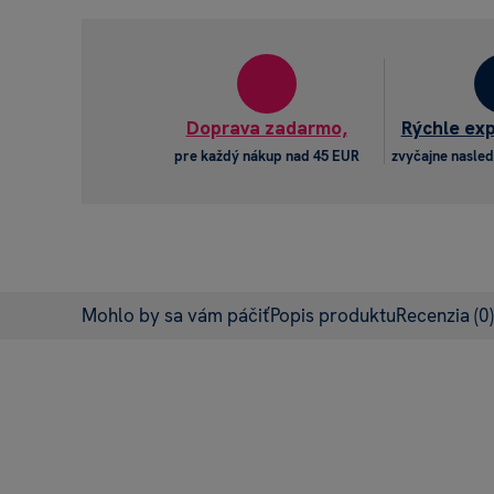
Doprava zadarmo,
Rýchle ex
pre každý nákup nad 45 EUR
zvyčajne nasled
Mohlo by sa vám páčiť
Popis produktu
Recenzia
(0)