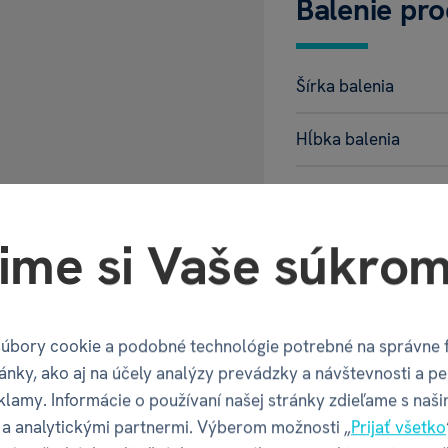
Balenie pr
Šírka balenia
Hĺbka balenia
Výška balenia
ime si Vaše súkrom
Váha balenia
GPSR - Výr
úbory cookie a podobné technológie potrebné na správne 
ánky, ako aj na účely analýzy prevádzky a návštevnosti a pe
klamy. Informácie o používaní našej stránky zdieľame s naši
Název
a analytickými partnermi. Výberom možnosti „
Prijať všetko