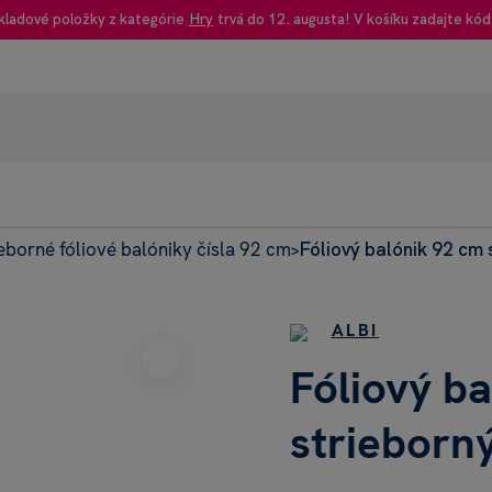
kladové položky z kategórie
Hry
trvá do 12. augusta! V košíku zadajte kód
ieborné fóliové balóniky čísla 92 cm
Fóliový balónik 92 cm s
95% rec
>
Heureka
ALBI
Fóliový b
strieborný