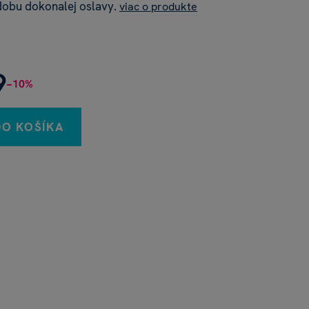
dobu dokonalej oslavy.
viac o produkte
9
−10%
DO KOŠÍKA