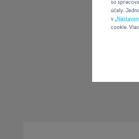
so spracova
účely. Jedn
v „
Nastaven
cookie. Viac