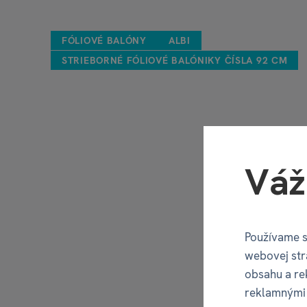
FÓLIOVÉ BALÓNY
ALBI
STRIEBORNÉ FÓLIOVÉ BALÓNIKY ČÍSLA 92 CM
Váž
Používame s
webovej str
obsahu a re
reklamnými 