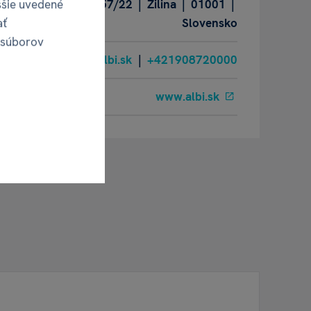
ššie uvedené
Oravská ulica 8557/22 | Žilina | 01001 |
ať
Slovensko
 súborov
albi@albi.sk
|
+421908720000
www.albi.sk