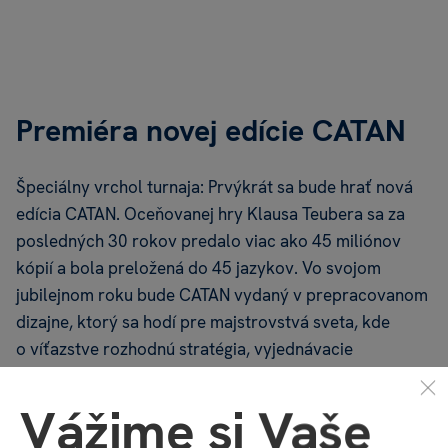
Premiéra novej edície CATAN
Špeciálny vrchol turnaja: Prvýkrát sa bude hrať nová
edícia CATAN. Oceňovanej hry Klausa Teubera sa za
posledných 30 rokov predalo viac ako 45 miliónov
kópií a bola preložená do 45 jazykov. Vo svojom
jubilejnom roku bude CATAN vydaný v prepracovanom
dizajne, ktorý sa hodí pre majstrovstvá sveta, kde
o víťazstve rozhodnú stratégia, vyjednávacie
schopnosti a šťastie s kockami.
Vážime si Vaše
Ďalšie informácie o svetovom šampionáte v Stuttgarte