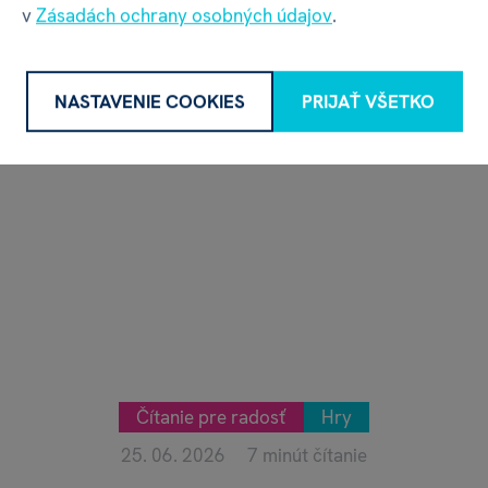
v
Zásadách ochrany osobných údajov
.
Naposledy pridané
NASTAVENIE COOKIES
PRIJAŤ VŠETKO
Čítanie pre radosť
Hry
25. 06. 2026
7 minút čítanie