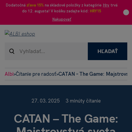
Dodatočná
zľava 15%
na skladové položky z kategórie
Hry
trvá
do 12. augusta! V košíku zadajte kód:
HRY15
Nakupovať
HĽADAŤ
Albi
Čítanie pre radosť
CATAN – The Game: Majstrovstvá
>
>
27. 03. 2025
3 minúty čítanie
CATAN – The Game:
Majstrovstvá sveta