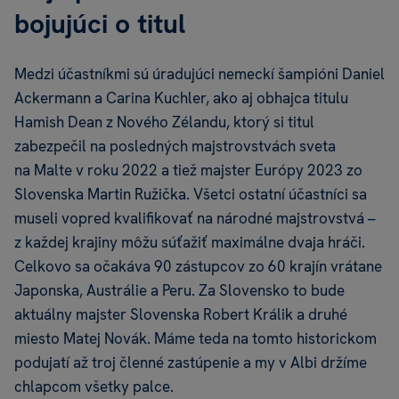
bojujúci o titul
Medzi účastníkmi sú úradujúci nemeckí šampióni Daniel
Ackermann a Carina Kuchler, ako aj obhajca titulu
Hamish Dean z Nového Zélandu, ktorý si titul
zabezpečil na posledných majstrovstvách sveta
na Malte v roku 2022 a tiež majster Európy 2023 zo
Slovenska Martin Ružička. Všetci ostatní účastníci sa
museli vopred kvalifikovať na národné majstrovstvá –
z každej krajiny môžu súťažiť maximálne dvaja hráči.
Celkovo sa očakáva 90 zástupcov zo 60 krajín vrátane
Japonska, Austrálie a Peru. Za Slovensko to bude
aktuálny majster Slovenska Robert Králik a druhé
miesto Matej Novák. Máme teda na tomto historickom
podujatí až troj členné zastúpenie a my v Albi držíme
chlapcom všetky palce.