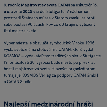
9. ročník Majstrovstiev sveta CATAN
sa uskutoční
5.
a 6. apríla 2025
v srdci Stuttgartu. V nádhernom
prostredí Štátneho múzea v Starom zámku sa proti
sebe postaví 90 účastníkov zo 60 krajín o vytúžený
titul majstra sveta.
Výber miesta je obzvlášť symbolický: V roku 1995
vyšla svetoznáma stolová hra CATAN, ktorú vydal
KOSMOS – vydavateľstvo tradičných hier v Stuttgarte.
Pri príležitosti 30. výročia bude mesto po prvýkrát
hostiť majstrovstvá sveta. Hlavným organizátorom
turnaja je KOSMOS Verlag za podpory CATAN GmbH
a CATAN Studio.
Najlepší medzinárodní hráči