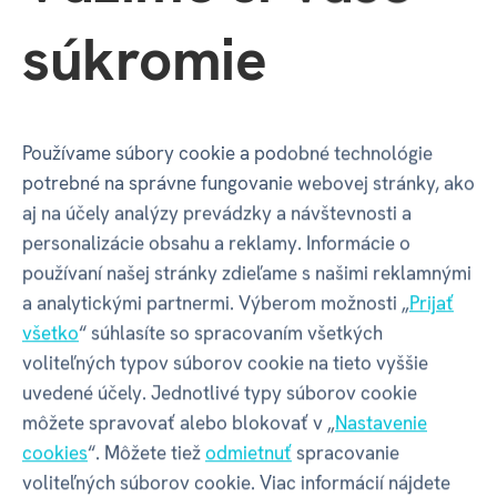
a rozpis programu 5. a 6. apríla 2025 nájdete tu:
súkromie
www.catan.de/CWC2025
O CATANE
CATAN je jednou z najúspešnejších hier na svete. Za 30
Používame súbory cookie a podobné technológie
rokov sa z hry a jej početných rozšírení predalo viac
potrebné na správne fungovanie webovej stránky, ako
ako 45 miliónov kópií, bola preložená do viac ako 45
aj na účely analýzy prevádzky a návštevnosti a
jazykov a predávaná vo viac ako 100 krajinách.
personalizácie obsahu a reklamy. Informácie o
Odvtedy sa okolo fascinujúcej hry vytvorila
používaní našej stránky zdieľame s našimi reklamnými
celosvetová komunita fanúšikov CATANU. Po celé
a analytickými partnermi. Výberom možnosti „
Prijať
generácie pokračovalo osídľovanie, obchod
všetko
“ súhlasíte so spracovaním všetkých
a výstavba s nezlomným nadšením. Okrem stolovej
voliteľných typov súborov cookie na tieto vyššie
hry, rozšírení a špeciálnych edícií ponúkajú ďalšiu
uvedené účely. Jednotlivé typy súborov cookie
hernú zábavu aj verzia hry s kockami, kartové hry,
môžete spravovať alebo blokovať v „
Nastavenie
počítačové hry a aplikácie.
cookies
“. Môžete tiež
odmietnuť
spracovanie
voliteľných súborov cookie. Viac informácií nájdete