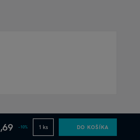
?
,69
DO KOŠÍKA
−10%