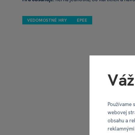
VEDOMOSTNÉ HRY
EPEE
Váž
Používame s
webovej str
obsahu a re
reklamnými 