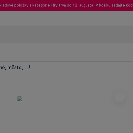
kladové položky z kategórie
Hry
trvá do 12. augusta! V košíku zadajte kód
ě, město,...!
95% rec
Heureka