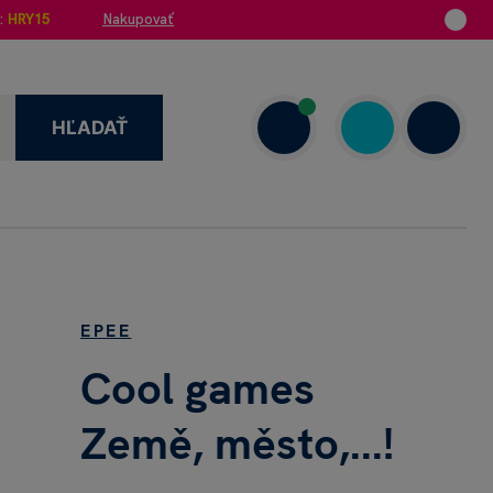
:
HRY15
Nakupovať
HĽADAŤ
enzie
+421 908 720 000
Dnes: 7.00–18.00
EPEE
Cool games
Země, město,...!