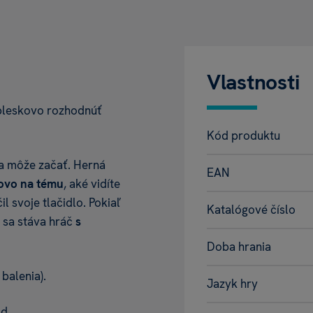
Vlastnosti
n bleskovo rozhodnúť
Kód produktu
ra môže začať. Herná
EAN
ovo na tému
, aké vidíte
l svoje tlačidlo. Pokiaľ
Katalógové číslo
m
sa stáva hráč
s
Doba hrania
balenia).
Jazyk hry
od