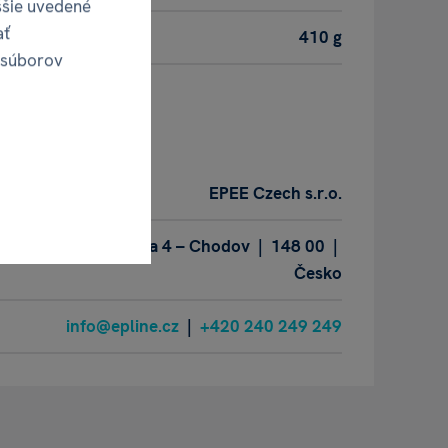
ššie uvedené
ať
410 g
 súborov
obca
EPEE Czech s.r.o.
ho 2231/25 | Praha 4 – Chodov | 148 00 |
Česko
info@epline.cz
|
+420 240 249 249