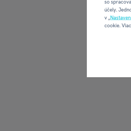
so spracova
účely. Jedn
v „
Nastaven
cookie. Viac