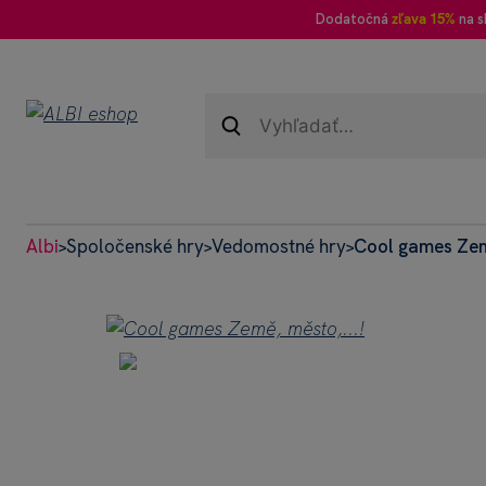
Dodatočná
zľava 15%
na s
Albi
Spoločenské hry
Vedomostné hry
Cool games Zem
>
>
>