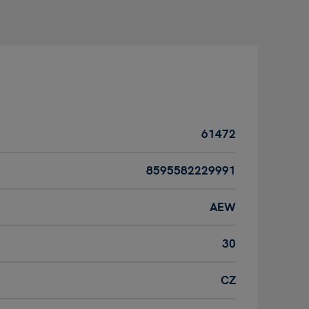
61472
8595582229991
AEW
30
CZ