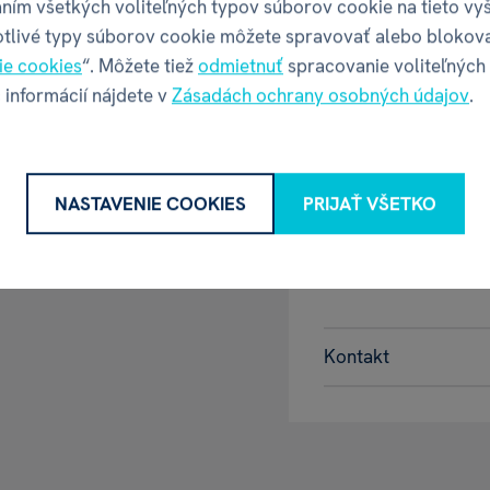
ním všetkých voliteľných typov súborov cookie na tieto vy
otlivé typy súborov cookie môžete spravovať alebo blokov
Váha balenia
ie cookies
“. Môžete tiež
odmietnuť
spracovanie voliteľných
 informácií nájdete v
Zásadách ochrany osobných údajov
.
GPSR - Výr
NASTAVENIE COOKIES
PRIJAŤ VŠETKO
Název
Adresa
Hráské
Kontakt