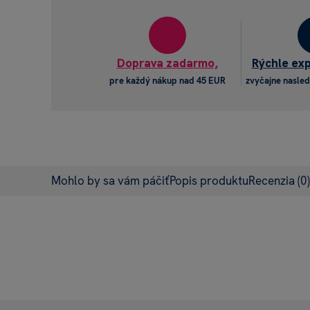
Doprava zadarmo,
Rýchle ex
pre každý nákup nad 45 EUR
zvyčajne nasled
Mohlo by sa vám páčiť
Popis produktu
Recenzia
(0)