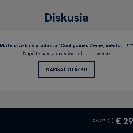
Diskusia
Máte otázku k produktu "Cool games Země, město,...!"
Napíšte nám a my vám radi odpovieme
NAPÍSAŤ OTÁZKU
€ 29
€ 32,99