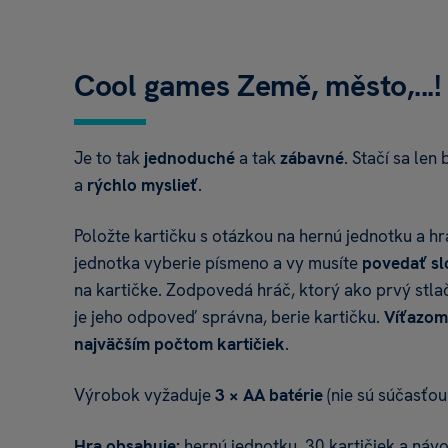
Cool games Země, město,...!
Je to tak
jednoduché
a tak
zábavné
. Stačí sa le
a
rýchlo myslieť
.
Položte kartičku s otázkou na hernú jednotku a h
jednotka vyberie písmeno a vy musíte
povedať sl
na kartičke. Zodpovedá hráč, ktorý ako prvý stlači
je jeho odpoveď správna, berie kartičku.
Víťazo
najväčším počtom kartičiek
.
Výrobok vyžaduje
3 × AA batérie
(nie sú súčasťou 
Hra obsahuje:
hernú jednotku, 30 kartičiek a náv