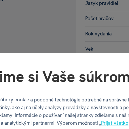
Jazyk pravidiel
Počet hráčov
Rok vydania
Vek
Balenie pr
ime si Vaše súkrom
Šírka balenia
úbory cookie a podobné technológie potrebné na správne 
ánky, ako aj na účely analýzy prevádzky a návštevnosti a pe
Hĺbka balenia
klamy. Informácie o používaní našej stránky zdieľame s naši
a analytickými partnermi. Výberom možnosti „
Prijať všetko
Výška balenia