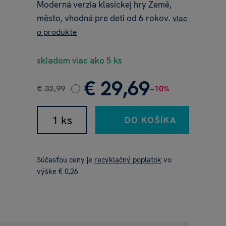
Moderná verzia klasickej hry Země,
město, vhodná pre deti od 6 rokov.
viac
o produkte
skladom viac ako 5 ks
€ 29,69
€ 32,99
−10%
DO KOŠÍKA
Súčasťou ceny je
recyklačný poplatok
vo
výške € 0,26