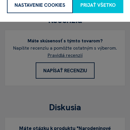
NASTAVENIE COOKIES
PRIJAŤ VŠETKO
Recenzia
Máte skúsenosť s týmto tovarom?
Napíšte recenziu a pomôžte ostatným s výberom.
Pravidlá recenzií
NAPÍSAŤ RECENZIU
Diskusia
Máte otázku k produktu "Narodeninové