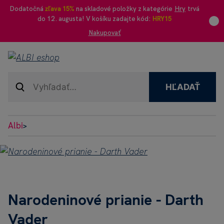
Dodatočná
zľava 15%
na skladové položky z kategórie
Hry
trvá
do 12. augusta! V košíku zadajte kód:
HRY15
Nakupovať
HĽADAŤ
Albi
>
Narodeninové prianie - Darth
Vader