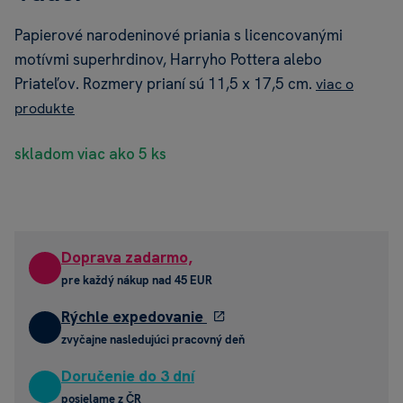
Papierové narodeninové priania s licencovanými
motívmi superhrdinov, Harryho Pottera alebo
Priateľov. Rozmery prianí sú 11,5 x 17,5 cm.
viac o
produkte
skladom viac ako 5 ks
Doprava zadarmo,
pre každý nákup nad 45 EUR
Rýchle expedovanie
zvyčajne nasledujúci pracovný deň
Doručenie do 3 dní
posielame z ČR