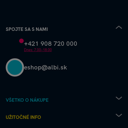
SPOJTE SA S NAMI
+421 908 720 000
Dnes: 7.00–18.00
eshop@albi.sk
VŠETKO O NÁKUPE
Pravidlá uplatňovania zľavových kódov
UŽITOČNÉ INFO
Recenzie a hodnotenia - ako to chodí u nás
Albi predajne