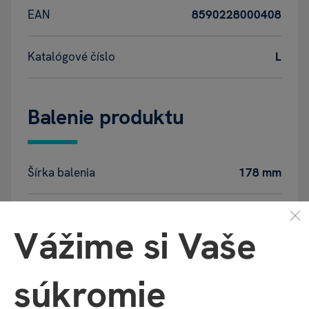
EAN
8590228000408
Katalógové číslo
L
Balenie produktu
Šírka balenia
178 mm
Hĺbka balenia
2 mm
Vážime si Vaše
Výška balenia
125 mm
súkromie
Váha balenia
15 g