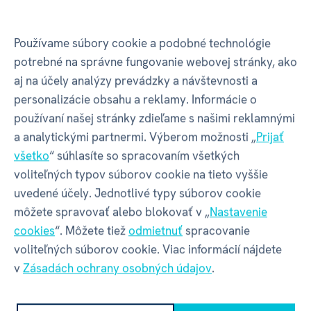
Používame súbory cookie a podobné technológie
GPSR - Výrobca
potrebné na správne fungovanie webovej stránky, ako
aj na účely analýzy prevádzky a návštevnosti a
personalizácie obsahu a reklamy. Informácie o
Název
ALBI s.r.o.
používaní našej stránky zdieľame s našimi reklamnými
a analytickými partnermi. Výberom možnosti „
Prijať
Adresa
Oravská ulica 8557/22 | Žilina |
všetko
“ súhlasíte so spracovaním všetkých
01001 | Slovensko
voliteľných typov súborov cookie na tieto vyššie
uvedené účely. Jednotlivé typy súborov cookie
Kontakt
albi@albi.sk
|
+421908720000
môžete spravovať alebo blokovať v „
Nastavenie
cookies
“. Môžete tiež
odmietnuť
spracovanie
voliteľných súborov cookie. Viac informácií nájdete
Web
www.albi.sk
v
Zásadách ochrany osobných údajov
.