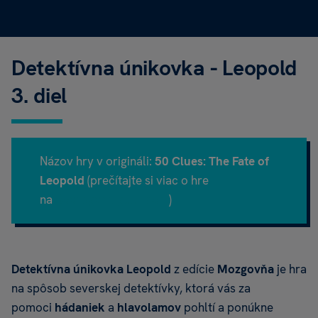
Detektívna únikovka - Leopold
3. diel
Názov hry v origináli:
50 Clues: The Fate of
Leopold
(prečítajte si viac o hre
na
Boardgamegeek.com
)
Detektívna únikovka Leopold
z edície
Mozgovňa
je hra
na spôsob severskej detektívky, ktorá vás za
pomoci
hádaniek
a
hlavolamov
pohltí a ponúkne