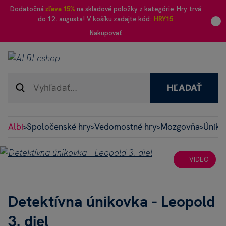
Dodatočná
zľava 15%
na skladové položky z kategórie
Hry
trvá
do 12. augusta! V košíku zadajte kód:
HRY15
Nakupovať
HĽADAŤ
Albi
Spoločenské hry
Vedomostné hry
Mozgovňa
Úniko
>
>
>
>
VIDEO
Detektívna únikovka - Leopold
3. diel