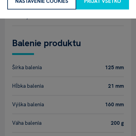
NASTAVENIE COOKIES
PRIJAŤ VŠETKO
Značky
ALBI
Balenie produktu
Šírka balenia
125 mm
Hĺbka balenia
21 mm
Výška balenia
160 mm
Váha balenia
200 g