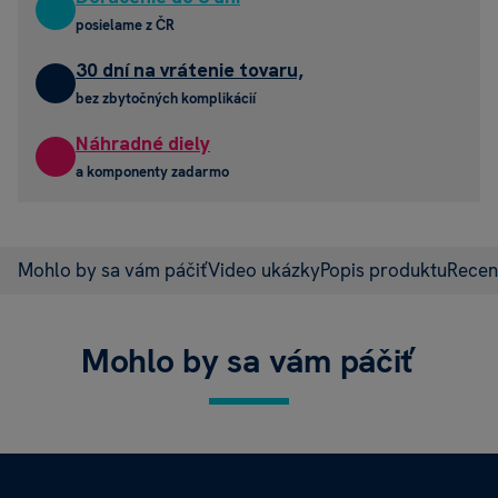
posielame z ČR
30 dní na vrátenie tovaru,
bez zbytočných komplikácií
Náhradné diely
a komponenty zadarmo
Mohlo by sa vám páčiť
Video ukázky
Popis produktu
Recen
Mohlo by sa vám páčiť