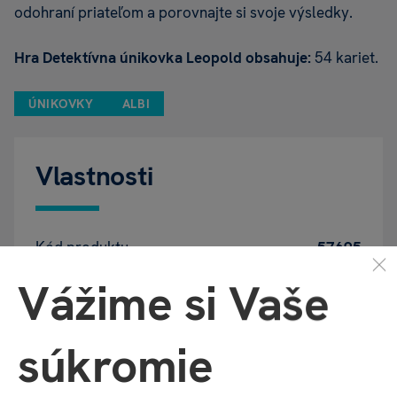
odohraní priateľom a porovnajte si svoje výsledky.
Hra Detektívna únikovka Leopold obsahuje:
54 kariet.
ÚNIKOVKY
ALBI
Vlastnosti
Kód produktu
57695
Vážime si Vaše
EAN
8590228048226
súkromie
Katalógové číslo
7SK