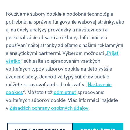
Autor hry
Jeppe Norsker
Používame súbory cookie a podobné technológie
potrebné na správne fungovanie webovej stránky, ako
Doba hrania
90+
aj na účely analýzy prevádzky a návštevnosti a
personalizácie obsahu a reklamy. Informácie o
Grafika
Jeppe Norsker
používaní našej stránky zdieľame s našimi reklamnými
a analytickými partnermi. Výberom možnosti „
Prijať
Jazyk hry
SK
všetko
“ súhlasíte so spracovaním všetkých
voliteľných typov súborov cookie na tieto vyššie
Jazyk pravidiel
SK
uvedené účely. Jednotlivé typy súborov cookie
môžete spravovať alebo blokovať v „
Nastavenie
cookies
“. Môžete tiež
odmietnuť
spracovanie
Počet hráčov
1-5
voliteľných súborov cookie. Viac informácií nájdete
v
Zásadách ochrany osobných údajov
.
Rok vydania
2019
Vek
18+