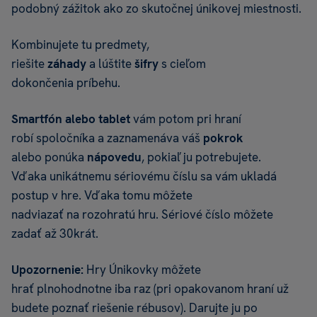
podobný zážitok ako zo skutočnej únikovej miestnosti.
Kombinujete tu predmety,
riešite
záhady
a lúštite
šifry
s cieľom
dokončenia príbehu.
Smartfón alebo tablet
vám potom pri hraní
robí spoločníka a zaznamenáva váš
pokrok
alebo ponúka
nápovedu
, pokiaľ ju potrebujete.
Vďaka unikátnemu sériovému číslu sa vám ukladá
postup v hre. Vďaka tomu môžete
nadviazať na rozohratú hru. Sériové číslo môžete
zadať až 30krát.
Upozornenie:
Hry Únikovky môžete
hrať plnohodnotne iba raz (pri opakovanom hraní už
budete poznať riešenie rébusov). Darujte ju po