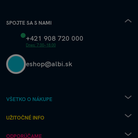
SPOJTE SA S NAMI
+421 908 720 000
Dnes: 7.00–18.00
eshop@albi.sk
VŠETKO O NÁKUPE
Pravidlá uplatňovania zľavových kódov
UŽITOČNÉ INFO
Recenzie a hodnotenia - ako to chodí u nás
Albi predajne
Kariéra v Albi
ODPORÚČAME
Ako vrátim či reklamujem tovar