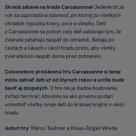
Skvelá zábava na hrade Carcassonne!
Jedenkrát za
rok sa usporadúva slávnosť, pri ktorej zo všetkých
ohrádok vypustia kravy, ovce a sliepky. Deti
z Carcassonne sa potom celý deň zabávajú tým, že
zvieratá zaháňajú naspäť do ohrádok. Behajú po
cestách a lúkach v okolí hradu preto, aby všetky
zvieratá boli naspäť doma pred zotmením.
Celosvetovo preslávenú hru Carcassonne si teraz
môžu zahrať deti už od štyroch rokov a určite bude
baviť aj dospelých.
V hre nie je žiadne bodovanie,
zvíťazí ten hráč, ktorému sa ako prvému podarí
umiestniť všetky svoje deti do krásnej krajiny v okolí
hradu.
Autori hry
: Marco Teubner a Klaus-Jűrgen Wrede