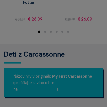
Potter
€ 26,09
€ 26,09
€ 28,99
€ 28,99
Deti z Carcassonne
Názov hry v origináli:
My First Carcassonne
(prečítajte si viac o hre
na
Boardgamegeek.com
)