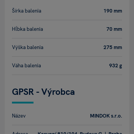
Šírka balenia
190 mm
Hĺbka balenia
70 mm
Výška balenia
275 mm
Váha balenia
932 g
GPSR - Výrobca
Název
MINDOK s.r.o.
Adresa
Korunní 810/104, Budova G | Praha