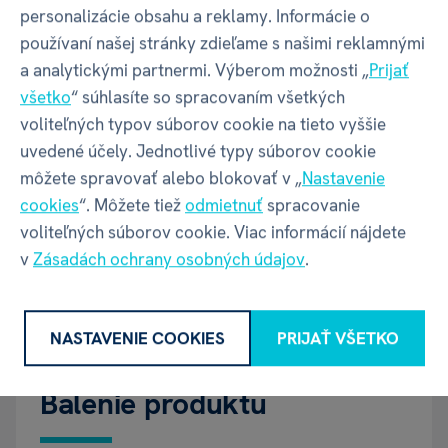
personalizácie obsahu a reklamy. Informácie o
Jazyk
SK / CZ
používaní našej stránky zdieľame s našimi reklamnými
pravidiel
a analytickými partnermi. Výberom možnosti „
Prijať
všetko
“ súhlasíte so spracovaním všetkých
Počet
2-4
voliteľných typov súborov cookie na tieto vyššie
hráčov
uvedené účely. Jednotlivé typy súborov cookie
môžete spravovať alebo blokovať v „
Nastavenie
Rok vydania
2009
cookies
“. Môžete tiež
odmietnuť
spracovanie
voliteľných súborov cookie. Viac informácií nájdete
Vek
4+
v
Zásadách ochrany osobných údajov
.
Značky
Mindok
NASTAVENIE COOKIES
PRIJAŤ VŠETKO
Balenie produktu