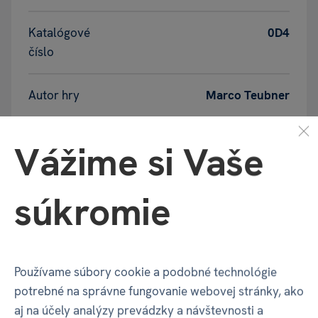
Katalógové
0D4
číslo
Autor hry
Marco Teubner
Doba hrania
20-30
Vážime si Vaše
Grafika
Rolf Vogt /
Marcel Gröber
súkromie
Herné
Modulárna hracia doska /
mechanizmy
Umiestnenie dlaždíc /
Ohrady
Používame súbory cookie a podobné technológie
Jazyk hry
jazykovo nezávislá
potrebné na správne fungovanie webovej stránky, ako
aj na účely analýzy prevádzky a návštevnosti a