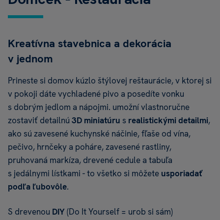
Kreatívna stavebnica a dekorácia
v jednom
Prineste si domov kúzlo štýlovej reštaurácie, v ktorej si
v pokoji dáte vychladené pivo a posedíte vonku
s dobrým jedlom a nápojmi. umožní vlastnoručne
zostaviť detailnú
3D miniatúru
s
realistickými detailmi
,
ako sú zavesené kuchynské náčinie, fľaše od vína,
pečivo, hrnčeky a poháre, zavesené rastliny,
pruhovaná markíza, drevené cedule a tabuľa
s jedálnymi lístkami - to všetko si môžete
usporiadať
podľa ľubovôle
.
S drevenou
DIY
(Do It Yourself = urob si sám)