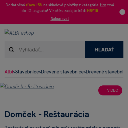
Dodatočná
zľava 15%
na skladové položky z kategórie
Hry
trvá
do 12. augusta! V košíku zadajte kód:
HRY15
Nakupovať
HĽADAŤ
Albi
Stavebnice
Drevené stavebnice
Drevené stavebnice
>
>
>
VIDEO
Domček - Reštaurácia