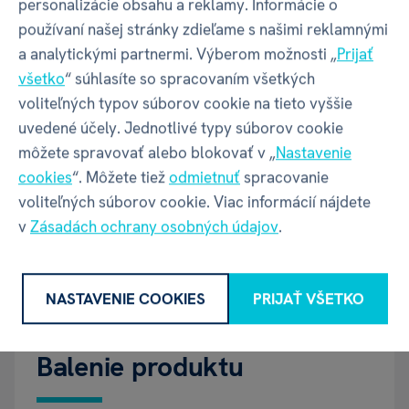
DREVENÉ STAVEBNICE - MINIATÚRNE DOMČEKY
personalizácie obsahu a reklamy. Informácie o
používaní našej stránky zdieľame s našimi reklamnými
ROBOTIME
a analytickými partnermi. Výberom možnosti „
Prijať
všetko
“ súhlasíte so spracovaním všetkých
Vlastnosti
voliteľných typov súborov cookie na tieto vyššie
uvedené účely. Jednotlivé typy súborov cookie
môžete spravovať alebo blokovať v „
Nastavenie
Kód produktu
11675
cookies
“. Môžete tiež
odmietnuť
spracovanie
voliteľných súborov cookie. Viac informácií nájdete
v
Zásadách ochrany osobných údajov
.
EAN
6946785122213
Katalógové číslo
CMG
NASTAVENIE COOKIES
PRIJAŤ VŠETKO
Balenie produktu