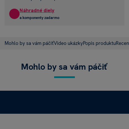
Náhradné diely
a komponenty zadarmo
Mohlo by sa vám páčiť
Video ukázky
Popis produktu
Recen
Mohlo by sa vám páčiť