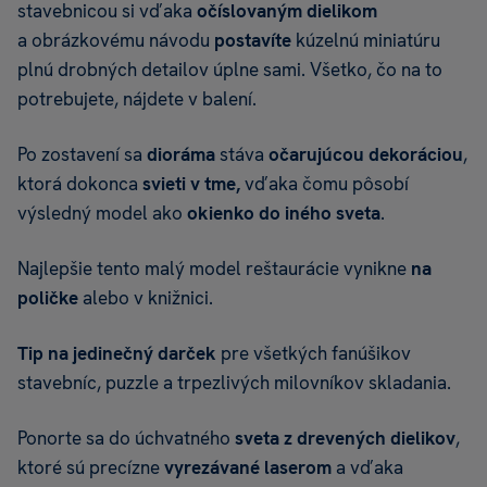
stavebnicou si vďaka
očíslovaným dielikom
a obrázkovému návodu
postavíte
kúzelnú miniatúru
plnú drobných detailov úplne sami. Všetko, čo na to
potrebujete, nájdete v balení.
Po zostavení sa
dioráma
stáva
očarujúcou dekoráciou
,
ktorá dokonca
svieti v tme,
vďaka čomu pôsobí
výsledný model ako
okienko do iného sveta
.
Najlepšie tento malý model reštaurácie vynikne
na
poličke
alebo v knižnici.
Tip na jedinečný darček
pre všetkých fanúšikov
stavebníc, puzzle a trpezlivých milovníkov skladania.
Ponorte sa do úchvatného
sveta z drevených dielikov
,
ktoré sú precízne
vyrezávané laserom
a vďaka