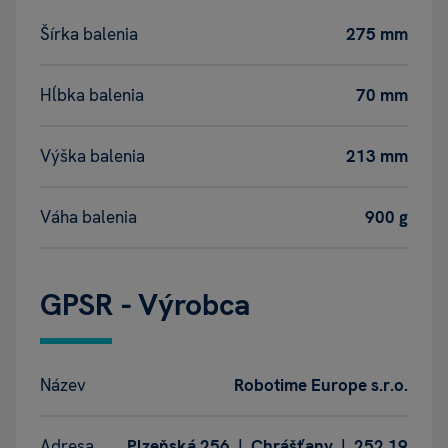
Šírka balenia
275 mm
Hĺbka balenia
70 mm
Výška balenia
213 mm
Váha balenia
900 g
GPSR - Výrobca
Název
Robotime Europe s.r.o.
Adresa
Plzeňská 256 | Chrášťany | 252 19