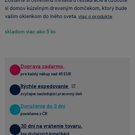
Zostavte si osvetlenú miniatúru reštaurácie a ozdobte
si domov kúzelným dreveným domčekom, ktorý bude
vašim okienkom do iného sveta.
viac o produkte
skladom viac ako 5 ks
Doprava zadarmo,
pre každý nákup nad 45 EUR
Rýchle expedovanie
zvyčajne nasledujúci pracovný deň
Doručenie do 3 dní
posielame z ČR
30 dní na vrátenie tovaru,
bez zbytočných komplikácií