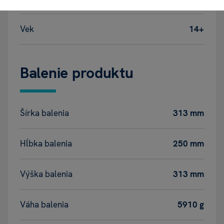
Vek
14+
Balenie produktu
Šírka balenia
313 mm
Hĺbka balenia
250 mm
Výška balenia
313 mm
Váha balenia
5910 g