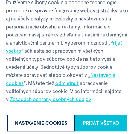
Používame súbory cookie a podobné technológie
potrebné na správne fungovanie webovej stránky, ako
Herné
Kooperatívna hra /
Manažment
aj na účely analýzy prevádzky a návštevnosti a
mechanizmy
rúk /
Šesťhranná mriežka /
personalizácie obsahu a reklamy. Informácie o
Stavba balíčka /
Riešenie
používaní našej stránky zdieľame s našimi reklamnými
konfliktov hraním kariet /
a analytickými partnermi. Výberom možnosti „
Prijať
Kampaň / Bojová karta
všetko
“ súhlasíte so spracovaním všetkých
voliteľných typov súborov cookie na tieto vyššie
Jazyk hry
CZ
uvedené účely. Jednotlivé typy súborov cookie
môžete spravovať alebo blokovať v „
Nastavenie
Jazyk
CZ
cookies
“. Môžete tiež
odmietnuť
spracovanie
pravidiel
voliteľných súborov cookie. Viac informácií nájdete
v
Zásadách ochrany osobných údajov
.
Počet
1-2
hráčov
NASTAVENIE COOKIES
PRIJAŤ VŠETKO
Rok vydania
2026