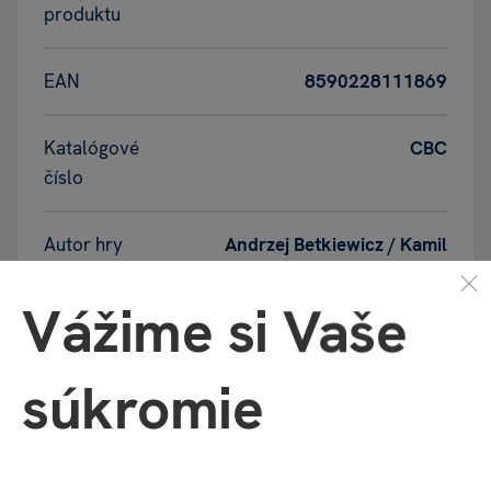
produktu
EAN
8590228111869
Katalógové
CBC
číslo
Autor hry
Andrzej Betkiewicz /
Kamil
'Sanex' Cieśla /
Wojciech Frelich
Vážime si Vaše
Doba hrania
90+
súkromie
Grafika
Patryk Jędraszek /
Jakub
Dzikowski /
Bożena Chądzyńska /
Lukasz Cywinski