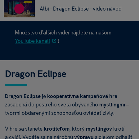
Albi - Dragon Eclipse - video návod
Množstvo ďalších videí nájdete na našom
YouTube kanáli
!
Dragon Eclipse
Dragon Eclipse
je
kooperatívna
kampaňová
hra
zasadená do pestrého sveta obývaného
mystlingmi
–
tvormi obdarenými schopnosťou ovládať živly.
V hre sa stanete
krotiteľom
, ktorý
mystlingov
krotí
a cvičí. Vydáte sa na náročnú
výpravu
s cieľom odhaliť