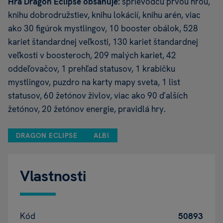
Hra
Dragon Eclipse obsahuje:
sprievodcu prvou hrou,
knihu dobrodružstiev, knihu lokácií, knihu arén, viac
ako 30 figúrok mystlingov, 10 booster obálok, 528
kariet štandardnej veľkosti, 130 kariet štandardnej
veľkosti v boosteroch, 209 malých kariet, 42
oddeľovačov, 1 prehľad statusov, 1 krabičku
mystlingov, puzdro na karty mapy sveta, 1 list
statusov, 60 žetónov živlov, viac ako 90 ďalších
žetónov, 20 žetónov energie, pravidlá hry.
DRAGON ECLIPSE
ALBI
Vlastnosti
Kód
50893