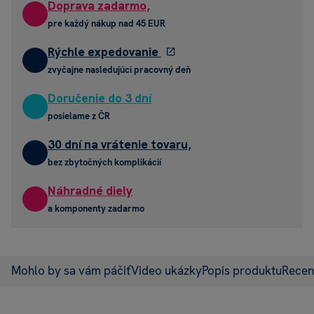
Doprava zadarmo,
pre každý nákup nad 45 EUR
Rýchle expedovanie
zvyčajne nasledujúci pracovný deň
Doručenie do 3 dní
posielame z ČR
30 dní na vrátenie tovaru,
bez zbytočných komplikácií
Náhradné diely
a komponenty zadarmo
Mohlo by sa vám páčiť
Video ukázky
Popis produktu
Recen