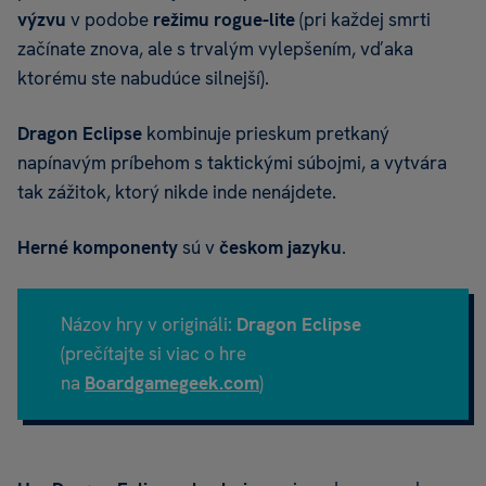
výzvu
v podobe
režimu
rogue-lite
(pri každej smrti
začínate znova, ale s trvalým vylepšením, vďaka
ktorému ste nabudúce silnejší).
Dragon Eclipse
kombinuje prieskum pretkaný
napínavým príbehom s taktickými súbojmi, a vytvára
tak zážitok, ktorý nikde inde nenájdete.
Herné komponenty
sú v
českom
jazyku
.
Názov hry v origináli:
Dragon Eclipse
(prečítajte si viac o hre
na
Boardgamegeek.com
)