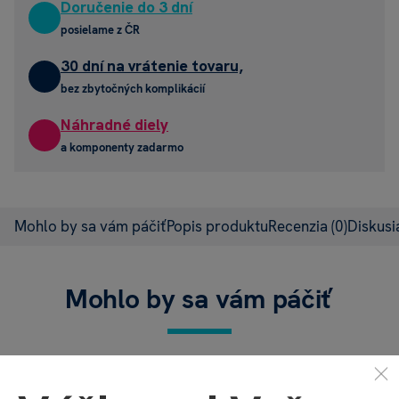
Doručenie do 3 dní
posielame z ČR
30 dní na vrátenie tovaru,
bez zbytočných komplikácií
Náhradné diely
a komponenty zadarmo
Mohlo by sa vám páčiť
Popis produktu
Recenzia
(0)
Diskus
Mohlo by sa vám páčiť