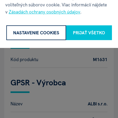
krásu prírody
.
voliteľných súborov cookie. Viac informácií nájdete
v
Zásadách ochrany osobných údajov
.
KĽÚČENKY
ALBI
NASTAVENIE COOKIES
PRIJAŤ VŠETKO
Vlastnosti
Kód produktu
M1631
GPSR - Výrobca
Název
ALBI s.r.o.