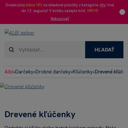
Dodatočná
zľava 15%
na skladové položky z kategórie
Hry
trvá
do 12. augusta! V košíku zadajte kód:
HRY15
Nakupovať
HĽADAŤ
Albi
Darčeky
Drobné darčeky
Kľúčenky
Drevené kľúče
>
>
>
>
Drevené kľúčenky