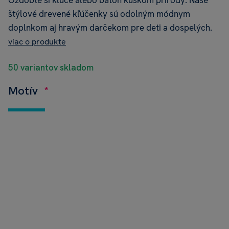
Ozdobte si kľúče alebo batoh kúskom prírody. Naše
štýlové drevené kľúčenky sú odolným módnym
doplnkom aj hravým darčekom pre deti a dospelých.
viac o produkte
50 variantov skladom
Motív