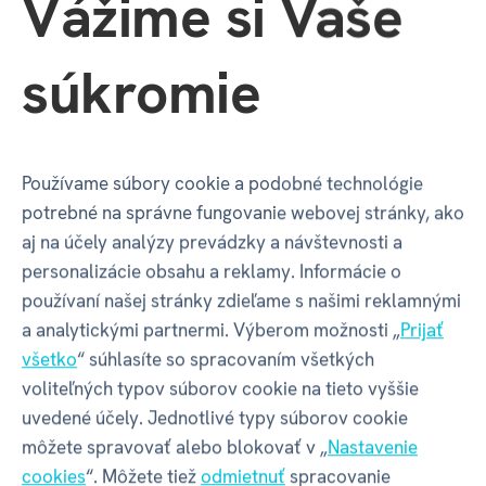
Vážime si Vaše
Drevené kľúčenky
súkromie
Hľadáte
drobnosť
, ktorá oživí vaše
kľúče
alebo
batoh
? Naše
štýlové drevené kľúčenky
sú ideálnou
voľbou pre každého, kto má rád
prírodné materiály
a hľadá vkusný
módny doplnok
.
Používame súbory cookie a podobné technológie
potrebné na správne fungovanie webovej stránky, ako
Každý kus vyniká
jedinečnou kresbou dreva
, ktorá
aj na účely analýzy prevádzky a návštevnosti a
je vďaka spracovaniu aj dostatočne
odolná
na
personalizácie obsahu a reklamy. Informácie o
každodenné nosenie.
používaní našej stránky zdieľame s našimi reklamnými
a analytickými partnermi. Výberom možnosti „
Prijať
Tento
prívesok
na
kľúče
skvele poslúži ako drobný
všetko
“ súhlasíte so spracovaním všetkých
darček
pre
blízkych
alebo štýlová
ozdoba
, ktorá
voliteľných typov súborov cookie na tieto vyššie
zaujme na prvý pohľad. Vyberte si svoj
obľúbený
uvedené účely. Jednotlivé typy súborov cookie
motív
a doplňte svoj
zväzok kľúčov
o tento originálny
môžete spravovať alebo blokovať v „
Nastavenie
drevený suvenír
, ktorý v sebe spája
jednoduchosť
a
cookies
“. Môžete tiež
odmietnuť
spracovanie