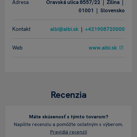
Adresa
Oravská ulica 8557/22 | Žilina |
01001 | Slovensko
Kontakt
albi@albi.sk
|
+421908720000
Web
www.albi.sk
Recenzia
Máte skúsenosť s týmto tovarom?
Napíšte recenziu a pomôžte ostatným s výberom.
Pravidlá recenzií