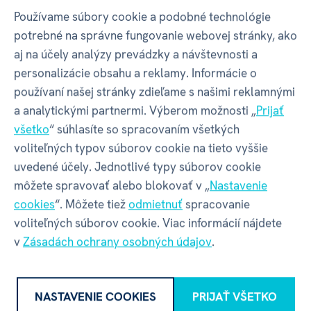
Fľaše nie sú vhodné do umývačky riadu
Používame súbory cookie a podobné technológie
potrebné na správne fungovanie webovej stránky, ako
aj na účely analýzy prevádzky a návštevnosti a
personalizácie obsahu a reklamy. Informácie o
FĽAŠE
ALBI
ŠPORTOVÉ FĽAŠE 500 ML
používaní našej stránky zdieľame s našimi reklamnými
a analytickými partnermi. Výberom možnosti „
Prijať
Vlastnosti
všetko
“ súhlasíte so spracovaním všetkých
voliteľných typov súborov cookie na tieto vyššie
uvedené účely. Jednotlivé typy súborov cookie
môžete spravovať alebo blokovať v „
Nastavenie
Kód produktu
53933
cookies
“. Môžete tiež
odmietnuť
spracovanie
voliteľných súborov cookie. Viac informácií nájdete
EAN
8590228040183
v
Zásadách ochrany osobných údajov
.
Katalógové číslo
TL5
NASTAVENIE COOKIES
PRIJAŤ VŠETKO