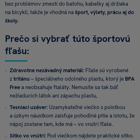
bez problémov zmestí do batohu, kabelky aj držiaka
na bicykli, takže je vhodná na
šport, výlety, prácu aj do
školy
.
Prečo si vybrať túto športovú
fľašu:
Zdravotne nezávadný materiál:
Fľaše sú vyrobené
z
tritánu
– špeciálneho odolného plastu, ktorý je
BPA
Free
a neobsahuje ftaláty. Nemusíte sa tak báť
nežiaducich látok ani zápachu plastu,
Tesniaci uzáver:
Uzamykateľné viečko s poistkou
a úzkym náustkom zaisťuje pohodlné pitie a istotu, že
nápoj zostane tam, kde má – vo vnútri fľaše.
Sitko vo vnútri:
Pod viečkom nájdete praktické sitko.