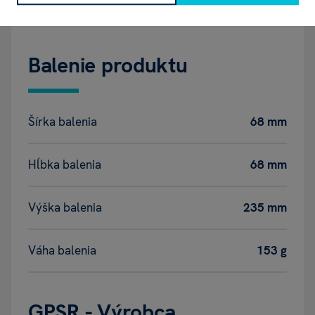
Motív
Kone
Balenie produktu
Šírka balenia
68 mm
Hĺbka balenia
68 mm
Výška balenia
235 mm
Váha balenia
153 g
GPSR - Výrobca