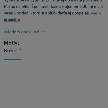
Vybavte sa na výlet do prírody aj do mesta poriadnou
fľašou na pitie. Športové fľaše s objemom 500 ml majú
veselú potlač, ktorú si obľúbi dieťa aj dospelák.
viac o
produkte
skladom viac ako 5 ks
Motív:
Kone