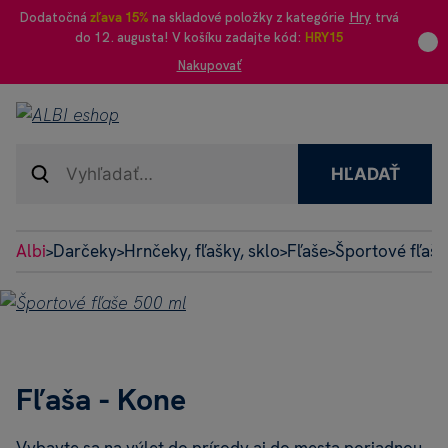
Dodatočná
zľava 15%
na skladové položky z kategórie
Hry
trvá
do 12. augusta! V košíku zadajte kód:
HRY15
Nakupovať
HĽADAŤ
Albi
Darčeky
Hrnčeky, fľašky, sklo
Fľaše
Športové fľaše
>
>
>
>
Fľaša - Kone