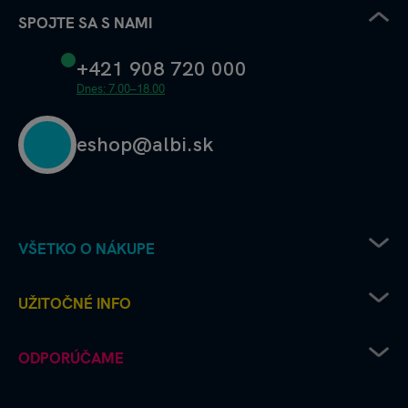
SPOJTE SA S NAMI
+421 908 720 000
Dnes: 7.00–18.00
eshop@albi.sk
VŠETKO O NÁKUPE
Pravidlá uplatňovania zľavových kódov
UŽITOČNÉ INFO
Recenzie a hodnotenia - ako to chodí u nás
Albi predajne
Kariéra v Albi
ODPORÚČAME
Ako vrátim či reklamujem tovar
Deň šťastného štvorlístka
Spôsoby doručenia
FAQ Často kladené otázky
Škola s hrou