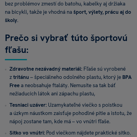
bez problémov zmestí do batohu, kabelky aj držiaka
na bicykli, takže je vhodná na
šport, výlety, prácu aj do
školy
.
Prečo si vybrať túto športovú
fľašu:
Zdravotne nezávadný materiál:
Fľaše sú vyrobené
z
tritánu
– špeciálneho odolného plastu, ktorý je
BPA
Free
a neobsahuje ftaláty. Nemusíte sa tak báť
nežiaducich látok ani zápachu plastu,
Tesniaci uzáver:
Uzamykateľné viečko s poistkou
a úzkym náustkom zaisťuje pohodlné pitie a istotu, že
nápoj zostane tam, kde má – vo vnútri fľaše.
Sitko vo vnútri:
Pod viečkom nájdete praktické sitko.