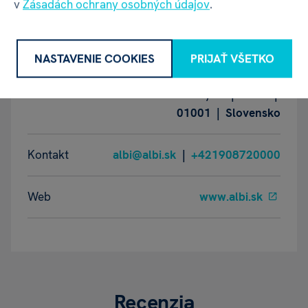
v
Zásadách ochrany osobných údajov
.
Název
ALBI s.r.o.
NASTAVENIE COOKIES
PRIJAŤ VŠETKO
Adresa
Oravská ulica 8557/22 | Žilina |
01001 | Slovensko
Kontakt
albi@albi.sk
|
+421908720000
Web
www.albi.sk
Recenzia