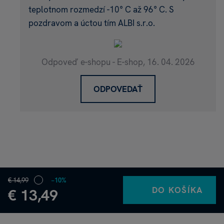
teplotnom rozmedzí -10° C až 96° C. S
pozdravom a úctou tím ALBI s.r.o.
Odpoveď e-shopu - E-shop,
16. 04. 2026
ODPOVEDAŤ
€ 14,99
−10%
DO KOŠÍKA
€ 13,49