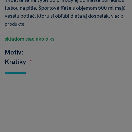
Vybavte sa na výlet do prírody aj do mesta poriadnou
fľašou na pitie. Športové fľaše s objemom 500 ml majú
veselú potlač, ktorú si obľúbi dieťa aj dospelák.
viac o
produkte
skladom viac ako 5 ks
Motív:
Králiky