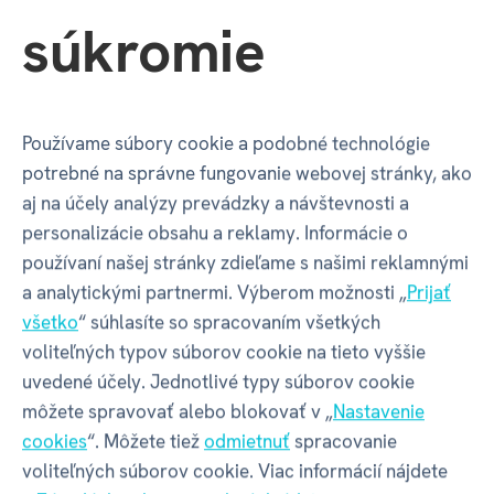
Motív
Králiky
súkromie
Balenie produktu
Používame súbory cookie a podobné technológie
potrebné na správne fungovanie webovej stránky, ako
Šírka balenia
68 mm
aj na účely analýzy prevádzky a návštevnosti a
personalizácie obsahu a reklamy. Informácie o
Hĺbka balenia
68 mm
používaní našej stránky zdieľame s našimi reklamnými
a analytickými partnermi. Výberom možnosti „
Prijať
všetko
“ súhlasíte so spracovaním všetkých
Výška balenia
235 mm
voliteľných typov súborov cookie na tieto vyššie
uvedené účely. Jednotlivé typy súborov cookie
Váha balenia
153 g
môžete spravovať alebo blokovať v „
Nastavenie
cookies
“. Môžete tiež
odmietnuť
spracovanie
voliteľných súborov cookie. Viac informácií nájdete
GPSR - Výrobca