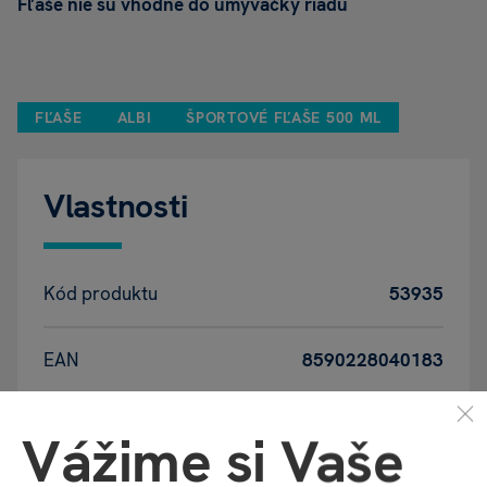
Fľaše nie sú vhodné do umývačky riadu
FĽAŠE
ALBI
ŠPORTOVÉ FĽAŠE 500 ML
Vlastnosti
Kód produktu
53935
EAN
8590228040183
Katalógové číslo
TL5
Vážime si Vaše