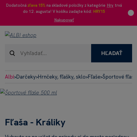
Dodatočná
zľava 15%
na skladové položky z kategórie
Hry
trvá
do 12. augusta! V košíku zadajte kód:
HRY15
Nakupovať
HĽADAŤ
Albi
Darčeky
Hrnčeky, fľašky, sklo
Fľaše
Športové fľaše
>
>
>
>
Fľaša - Králiky