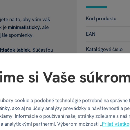
Kód produktu
jete na to, aby vám váš
k je
minimalistický
, ale
EAN
ejšie spomienky.
Katalógové číslo
tlačok labiek
. Súčasťou
, ktorý je
šetrný
k
fektného odtlačku.
Balenie pr
ime si Vaše súkrom
alebo zavesiť
na stenu
.
Šírka balenia
mienkou vášho
úbory cookie a podobné technológie potrebné na správne 
 pre všetkých
ánky, ako aj na účely analýzy prevádzky a návštevnosti a pe
Hĺbka balenia
klamy. Informácie o používaní našej stránky zdieľame s naši
a analytickými partnermi. Výberom možnosti „
Prijať všetko
Výška balenia
ernu atramentovú