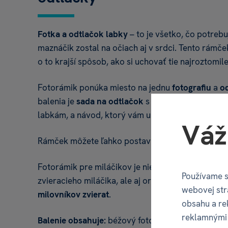
Fotka a odtlačok labky
– to je všetko, čo potrebu
maznáčik zostal na očiach aj v srdci. Tento rámče
o to krajší spôsob, ako si uchovať tie najroztomil
Fotorámik ponúka miesto na jednu
fotografiu
a
od
balenia je
sada na odtlačok
s čiernym atramentom
labkám, a návod, ktorý vám uľahčí vytvorenie per
Váž
Rámček môžete ľahko postaviť
na poličku
, stôl 
Fotorámik pre miláčikov je nielen krásnou pripo
Používame s
zvieracieho miláčika, ale aj originálnym
darčekom
webovej str
milovníkov zvierat
.
obsahu a re
reklamnými 
Balenie obsahuje:
béžový fotorámik, bezpečnú či