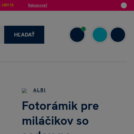
:
HRY15
Nakupovať
HĽADAŤ
enzie
+421 908 720 000
Dnes: 7.00–18.00
ALBI
Fotorámik pre
miláčikov so