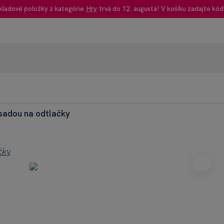
kladové položky z kategórie
Hry
trvá do 12. augusta! V košíku zadajte kód
 sadou na odtlačky
95% rec
Heureka