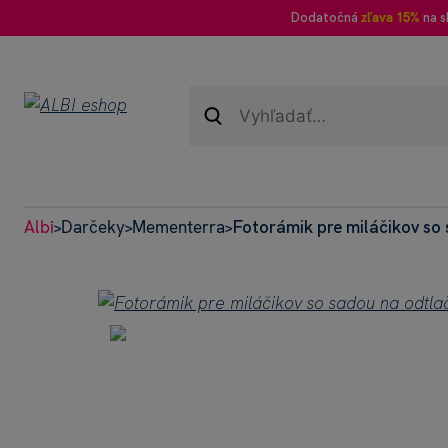
Dodatočná
zľava 15%
na s
Albi
Darčeky
Mementerra
Fotorámik pre miláčikov so
>
>
>