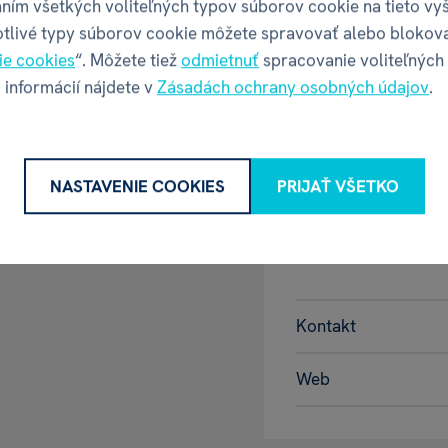
ním všetkých voliteľných typov súborov cookie na tieto vy
.
otlivé typy súborov cookie môžete spravovať alebo blokov
Váha balenia
ie cookies
“. Môžete tiež
odmietnuť
spracovanie voliteľných
 informácií nájdete v
Zásadách ochrany osobných údajov
.
GPSR - Výr
NASTAVENIE COOKIES
PRIJAŤ VŠETKO
Název
Adresa
Kontakt
Web