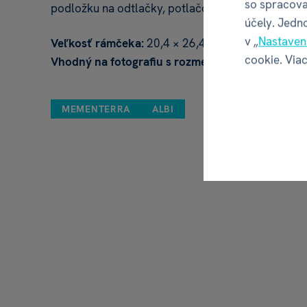
so spracova
podložku na odtlačky, potlačové papiere a návod
účely. Jedn
v „
Nastaven
Veľkosť rámčeka:
20,4 × 26,4 × 1,6 cm
cookie. Viac
Vhodný na fotografiu s rozmermi:
10 × 15 cm
MEMENTERRA
ALBI