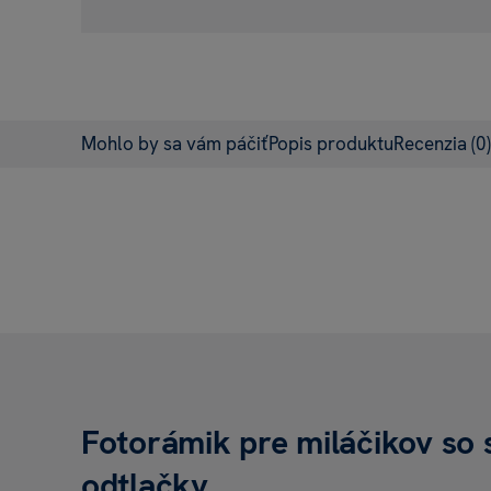
Mohlo by sa vám páčiť
Popis produktu
Recenzia
(0)
Fotorámik pre miláčikov so
odtlačky