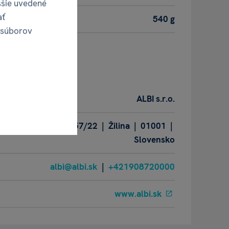
ššie uvedené
ať
540 g
 súborov
obca
ALBI s.r.o.
Oravská ulica 8557/22 | Žilina | 01001 |
Slovensko
albi@albi.sk
|
+421908720000
www.albi.sk