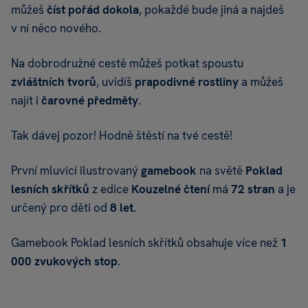
můžeš
číst pořád dokola
, pokaždé bude jiná a najdeš
v ní něco nového.
Na dobrodružné cestě můžeš potkat spoustu
zvláštních tvorů
, uvidíš
prapodivné rostliny
a můžeš
najít i
čarovné předměty
.
Tak dávej pozor! Hodně štěstí na tvé cestě!
První mluvicí ilustrovaný
gamebook
na světě
Poklad
lesních skřítků
z edice
Kouzelné čtení
má
72 stran
a je
určený pro děti od
8
let
.
Gamebook Poklad lesních skřítků obsahuje více než
1
000 zvukových stop
.