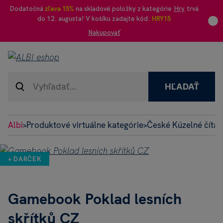
Dodatočná
zľava 15%
na skladové položky z kategórie
Hry
trvá
do 12. augusta! V košíku zadajte kód:
HRY15
Nakupovať
HĽADAŤ
Albi
Produktové virtuálne kategórie
České Kúzelné čítan
>
>
+ DARČEK
Gamebook Poklad lesních
skřítků CZ