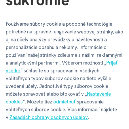
samolepky atd.) z edice Kouzelné čtení
nefungují
samostatně
- k plné funkčnosti je potřeba
elektronická Albi tužka.
Albi tužka není součástí
Používame súbory cookie a podobné technológie
produktu
- je nutné ji zakoupit zvlášť
potrebné na správne fungovanie webovej stránky, ako
v sekci
Kouzelné čtení - Sady s tužkou
.
aj na účely analýzy prevádzky a návštevnosti a
personalizácie obsahu a reklamy. Informácie o
používaní našej stránky zdieľame s našimi reklamnými
a analytickými partnermi. Výberom možnosti „
Prijať
ČESKÉ KÚZELNÉ ČÍTANIE
ALBI
všetko
“ súhlasíte so spracovaním všetkých
voliteľných typov súborov cookie na tieto vyššie
uvedené účely. Jednotlivé typy súborov cookie
Vlastnosti
môžete spravovať alebo blokovať v „
Nastavenie
cookies
“. Môžete tiež
odmietnuť
spracovanie
voliteľných súborov cookie. Viac informácií nájdete
Kód produktu
87509
v
Zásadách ochrany osobných údajov
.