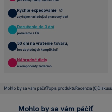
pre každý nákup nad 45 EUR
Rýchle expedovanie
zvyčajne nasledujúci pracovný deň
Doručenie do 3 dní
posielame z ČR
30 dní na vrátenie tovaru,
bez zbytočných komplikácií
Náhradné diely
a komponenty zadarmo
Mohlo by sa vám páčiť
Popis produktu
Recenzia
(0)
Diskus
Mohlo by sa vám páčiť