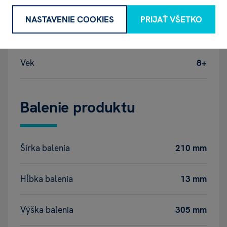
EAN
9788076881761
NASTAVENIE COOKIES
PRIJAŤ VŠETKO
Katalógové číslo
TXU
Vek
8+
Balenie produktu
Šírka balenia
210 mm
Hĺbka balenia
13 mm
Výška balenia
305 mm