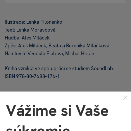
Ilustrace: Lenka Filonenko
Text: Lenka Moravcová
Hudba: Aleš Miláček
Zpěv: Aleš Miláček, Beáta a Berenika Miláčková
Namluvili: Vendula Fialová, Michal Holán
Kniha vznikla ve spolupráci se studiem SoundLab.
ISBN 978-80-7688-176-1
Vážime si Vaše
UPOZORNĚNÍ - NEFUNGUJE SAMOSTATNĚ BEZ
ALBI TUŽKY!
súkromie
Interaktivní mluvící produkty (knihy, hry, puzzle,